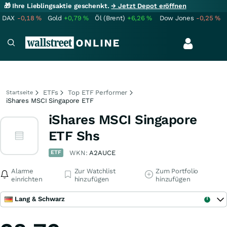
🎁 Ihre Lieblingsaktie geschenkt.
→ Jetzt Depot eröffnen
DAX
-0,18
%
Gold
+0,79
%
Öl (Brent)
+6,26
%
Dow Jones
-0,25
%
ETFs
Top ETF Performer
Startseite
iShares MSCI Singapore ETF
iShares MSCI Singapore
ETF Shs
ETF
WKN:
A2AUCE
Alarme
Zur Watchlist
Zum Portfolio
einrichten
hinzufügen
hinzufügen
Lang & Schwarz