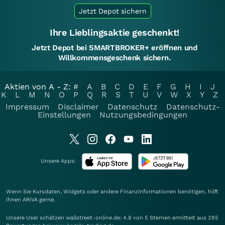
Jetzt Depot sichern
Ihre Lieblingsaktie geschenkt!
Jetzt Depot bei SMARTBROKER+ eröffnen und
Willkommensgeschenk sichern.
Aktien von A - Z:
#
A
B
C
D
E
F
G
H
I
J
K
L
M
N
O
P
Q
R
S
T
U
V
W
X
Y
Z
Impressum
Disclaimer
Datenschutz
Datenschutz-
Einstellungen
Nutzungsbedingungen
Unsere Apps:
Wenn Sie Kursdaten, Widgets oder andere Finanzinformationen benötigen, hilft
Ihnen
ARIVA
gerne.
Unsere User schätzen wallstreet-online.de: 4.8 von 5 Sternen ermittelt aus 285