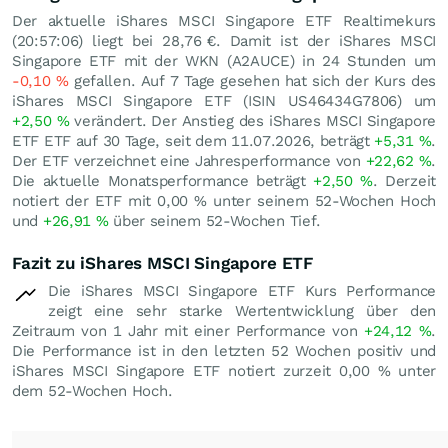
Der aktuelle iShares MSCI Singapore ETF Realtimekurs
(20:57:06) liegt bei 28,76
€
. Damit ist der iShares MSCI
Singapore ETF mit der WKN (A2AUCE) in 24 Stunden um
-0,10
%
gefallen. Auf 7 Tage gesehen hat sich der Kurs des
iShares MSCI Singapore ETF (ISIN US46434G7806) um
+2,50
%
verändert. Der Anstieg des iShares MSCI Singapore
ETF ETF auf 30 Tage, seit dem 11.07.2026, beträgt
+5,31
%
.
Der ETF verzeichnet eine Jahresperformance von
+22,62
%
.
Die aktuelle Monatsperformance beträgt
+2,50
%
. Derzeit
notiert der ETF mit
0,00
%
unter seinem 52-Wochen Hoch
und
+26,91
%
über seinem 52-Wochen Tief.
Fazit zu iShares MSCI Singapore ETF
Die iShares MSCI Singapore ETF Kurs Performance
zeigt eine sehr starke Wertentwicklung über den
Zeitraum von 1 Jahr mit einer Performance von
+24,12
%
.
Die Performance ist in den letzten 52 Wochen positiv und
iShares MSCI Singapore ETF notiert zurzeit
0,00
%
unter
dem 52-Wochen Hoch.