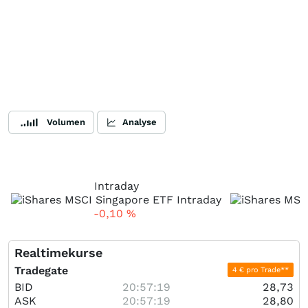
Volumen
Analyse
Intraday
-0,10
%
Realtimekurse
Tradegate
4 € pro Trade**
BID
20:57:19
28,73
ASK
20:57:19
28,80