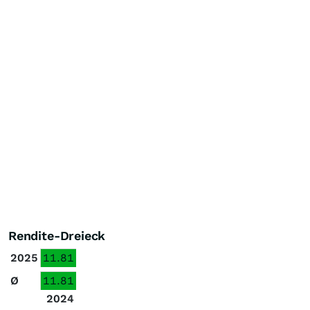
Rendite-Dreieck
2025
11.81
Ø
11.81
2024