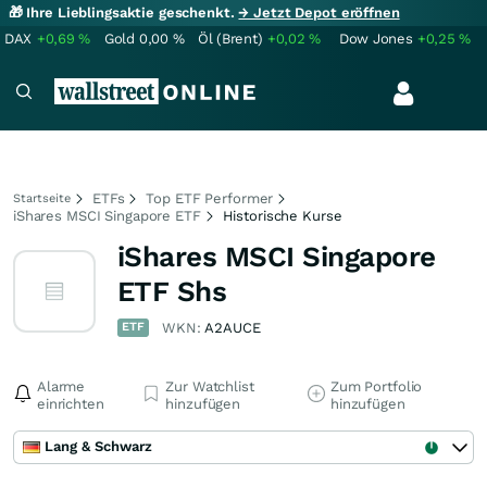
🎁 Ihre Lieblingsaktie geschenkt.
→ Jetzt Depot eröffnen
DAX
+0,69
%
Gold
0,00
%
Öl (Brent)
+0,02
%
Dow Jones
+0,25
%
ETFs
Top ETF Performer
Startseite
iShares MSCI Singapore ETF
Historische Kurse
iShares MSCI Singapore
ETF Shs
ETF
WKN:
A2AUCE
Alarme
Zur Watchlist
Zum Portfolio
einrichten
hinzufügen
hinzufügen
Lang & Schwarz