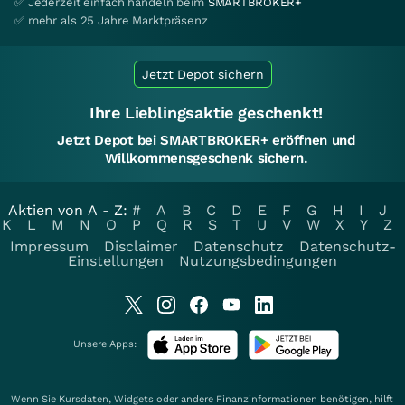
✅ Jederzeit einfach handeln beim
SMARTBROKER+
✅ mehr als 25 Jahre Marktpräsenz
Jetzt Depot sichern
Ihre Lieblingsaktie geschenkt!
Jetzt Depot bei SMARTBROKER+ eröffnen und
Willkommensgeschenk sichern.
Aktien von A - Z:
#
A
B
C
D
E
F
G
H
I
J
K
L
M
N
O
P
Q
R
S
T
U
V
W
X
Y
Z
Impressum
Disclaimer
Datenschutz
Datenschutz-
Einstellungen
Nutzungsbedingungen
Unsere Apps:
Wenn Sie Kursdaten, Widgets oder andere Finanzinformationen benötigen, hilft