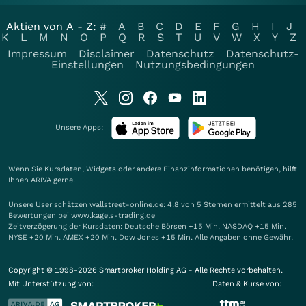
Aktien von A - Z:
#
A
B
C
D
E
F
G
H
I
J
K
L
M
N
O
P
Q
R
S
T
U
V
W
X
Y
Z
Impressum
Disclaimer
Datenschutz
Datenschutz-
Einstellungen
Nutzungsbedingungen
Unsere Apps:
Wenn Sie Kursdaten, Widgets oder andere Finanzinformationen benötigen, hilft
Ihnen
ARIVA
gerne.
Unsere User schätzen wallstreet-online.de: 4.8 von 5 Sternen ermittelt aus 285
Bewertungen bei www.kagels-trading.de
Zeitverzögerung der Kursdaten: Deutsche Börsen +15 Min. NASDAQ +15 Min.
NYSE +20 Min. AMEX +20 Min. Dow Jones +15 Min. Alle Angaben ohne Gewähr.
Copyright © 1998-2026 Smartbroker Holding AG - Alle Rechte vorbehalten.
Mit Unterstützung von:
Daten & Kurse von: