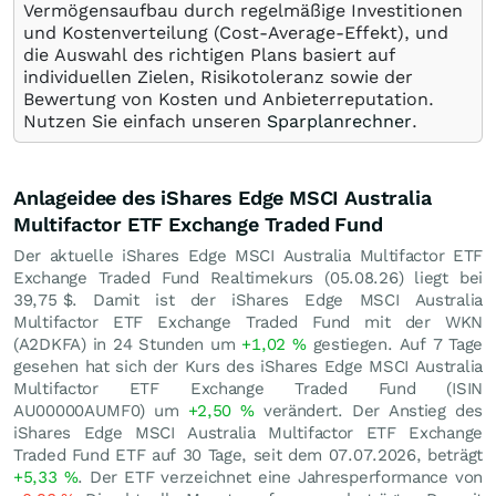
Vermögensaufbau durch regelmäßige Investitionen
und Kostenverteilung (Cost-Average-Effekt), und
die Auswahl des richtigen Plans basiert auf
individuellen Zielen, Risikotoleranz sowie der
Bewertung von Kosten und Anbieterreputation.
Nutzen Sie einfach unseren
Sparplanrechner
.
Anlageidee des iShares Edge MSCI Australia
Multifactor ETF Exchange Traded Fund
Der aktuelle iShares Edge MSCI Australia Multifactor ETF
Exchange Traded Fund Realtimekurs (
05.08.26
) liegt bei
39,75
$
. Damit ist der iShares Edge MSCI Australia
Multifactor ETF Exchange Traded Fund mit der WKN
(A2DKFA) in 24 Stunden um
+1,02
%
gestiegen. Auf 7 Tage
gesehen hat sich der Kurs des iShares Edge MSCI Australia
Multifactor ETF Exchange Traded Fund (ISIN
AU00000AUMF0) um
+2,50
%
verändert. Der Anstieg des
iShares Edge MSCI Australia Multifactor ETF Exchange
Traded Fund ETF auf 30 Tage, seit dem 07.07.2026, beträgt
+5,33
%
. Der ETF verzeichnet eine Jahresperformance von