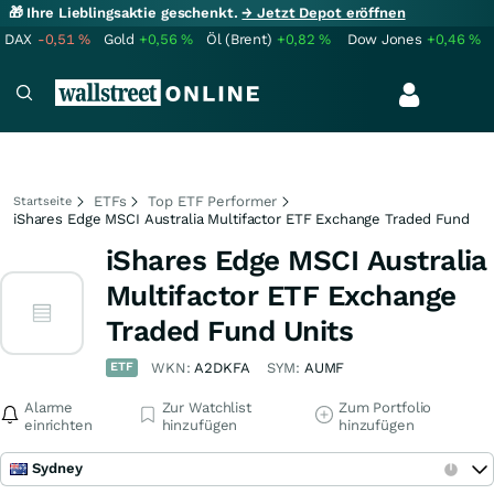
🎁 Ihre Lieblingsaktie geschenkt.
→ Jetzt Depot eröffnen
DAX
-0,51
%
Gold
+0,56
%
Öl (Brent)
+0,82
%
Dow Jones
+0,46
%
ETFs
Top ETF Performer
Startseite
iShares Edge MSCI Australia Multifactor ETF Exchange Traded Fund
iShares Edge MSCI Australia
Multifactor ETF Exchange
Traded Fund Units
ETF
WKN:
A2DKFA
SYM:
AUMF
Alarme
Zur Watchlist
Zum Portfolio
einrichten
hinzufügen
hinzufügen
Sydney