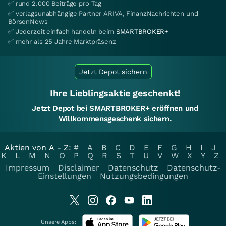
✅ rund 2.000 Beiträge pro Tag
✅ verlagsunabhängige Partner ARIVA, FinanzNachrichten und
BörsenNews
✅ Jederzeit einfach handeln beim
SMARTBROKER+
✅ mehr als 25 Jahre Marktpräsenz
Jetzt Depot sichern
Ihre Lieblingsaktie geschenkt!
Jetzt Depot bei SMARTBROKER+ eröffnen und
Willkommensgeschenk sichern.
Aktien von A - Z:
#
A
B
C
D
E
F
G
H
I
J
K
L
M
N
O
P
Q
R
S
T
U
V
W
X
Y
Z
Impressum
Disclaimer
Datenschutz
Datenschutz-
Einstellungen
Nutzungsbedingungen
Unsere Apps: