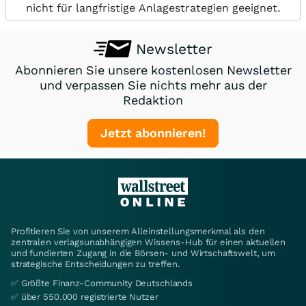
nicht für langfristige Anlagestrategien geeignet.
Newsletter
Abonnieren Sie unsere kostenlosen Newsletter
und verpassen Sie nichts mehr aus der
Redaktion
Jetzt abonnieren!
Profitieren Sie von unserem Alleinstellungsmerkmal als den
zentralen verlagsunabhängigen Wissens-Hub für einen aktuellen
und fundierten Zugang in die Börsen- und Wirtschaftswelt, um
strategische Entscheidungen zu treffen.
✅ Größte Finanz-Community Deutschlands
✅ über 550.000 registrierte Nutzer