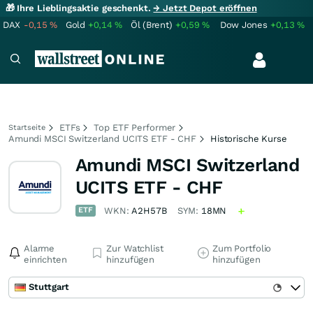
🎁 Ihre Lieblingsaktie geschenkt.
→ Jetzt Depot eröffnen
DAX
-0,15
%
Gold
+0,14
%
Öl (Brent)
+0,59
%
Dow Jones
+0,13
%
ETFs
Top ETF Performer
Startseite
Amundi MSCI Switzerland UCITS ETF - CHF
Historische Kurse
Amundi MSCI Switzerland
UCITS ETF - CHF
ETF
WKN:
A2H57B
SYM:
18MN
Alarme
Zur Watchlist
Zum Portfolio
einrichten
hinzufügen
hinzufügen
Stuttgart