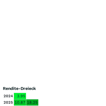
Rendite-Dreieck
2024
3.95
2025
10.87
18.25