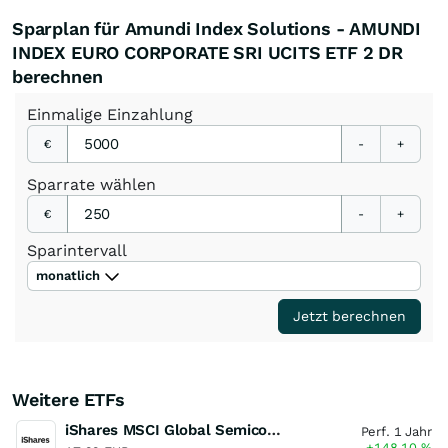
Sparplan für Amundi Index Solutions - AMUNDI
INDEX EURO CORPORATE SRI UCITS ETF 2 DR
berechnen
Einmalige
Einzahlung
€
-
+
Sparrate
wählen
€
-
+
Sparintervall
monatlich
Jetzt berechnen
Weitere ETFs
iShares MSCI Global Semiconductors UCITS ETF USD (Acc)
Perf. 1 Jahr
+148,10
%