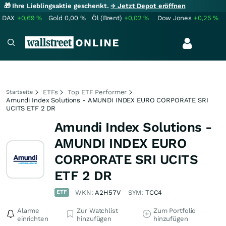
🎁 Ihre Lieblingsaktie geschenkt.
→ Jetzt Depot eröffnen
DAX
+0,69
%
Gold
0,00
%
Öl (Brent)
+0,02
%
Dow Jones
+0,25
%
ETFs
Top ETF Performer
Startseite
Amundi Index Solutions - AMUNDI INDEX EURO CORPORATE SRI
UCITS ETF 2 DR
Amundi Index Solutions -
AMUNDI INDEX EURO
CORPORATE SRI UCITS
ETF 2 DR
ETF
WKN:
A2H57V
SYM:
TCC4
Alarme
Zur Watchlist
Zum Portfolio
einrichten
hinzufügen
hinzufügen