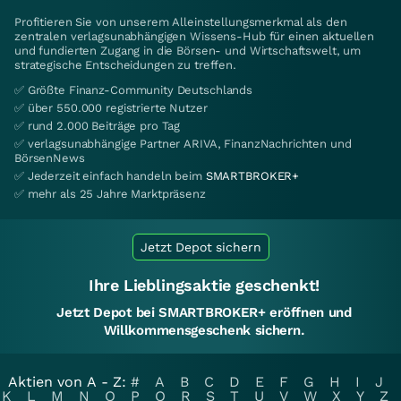
Profitieren Sie von unserem Alleinstellungsmerkmal als den
zentralen verlagsunabhängigen Wissens-Hub für einen aktuellen
und fundierten Zugang in die Börsen- und Wirtschaftswelt, um
strategische Entscheidungen zu treffen.
✅ Größte Finanz-Community Deutschlands
✅ über 550.000 registrierte Nutzer
✅ rund 2.000 Beiträge pro Tag
✅ verlagsunabhängige Partner ARIVA, FinanzNachrichten und
BörsenNews
✅ Jederzeit einfach handeln beim
SMARTBROKER+
✅ mehr als 25 Jahre Marktpräsenz
Jetzt Depot sichern
Ihre Lieblingsaktie geschenkt!
Jetzt Depot bei SMARTBROKER+ eröffnen und
Willkommensgeschenk sichern.
Aktien von A - Z:
#
A
B
C
D
E
F
G
H
I
J
K
L
M
N
O
P
Q
R
S
T
U
V
W
X
Y
Z