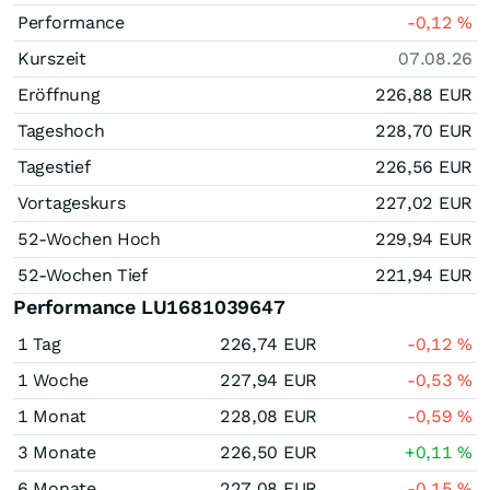
Performance
-0,12
%
Kurszeit
07.08.26
Eröffnung
226,88
EUR
Tageshoch
228,70
EUR
Tagestief
226,56
EUR
Vortageskurs
227,02
EUR
52-Wochen Hoch
229,94
EUR
52-Wochen Tief
221,94
EUR
Performance LU1681039647
1 Tag
226,74
EUR
-0,12
%
1 Woche
227,94
EUR
-0,53
%
1 Monat
228,08
EUR
-0,59
%
3 Monate
226,50
EUR
+0,11
%
6 Monate
227,08
EUR
-0,15
%