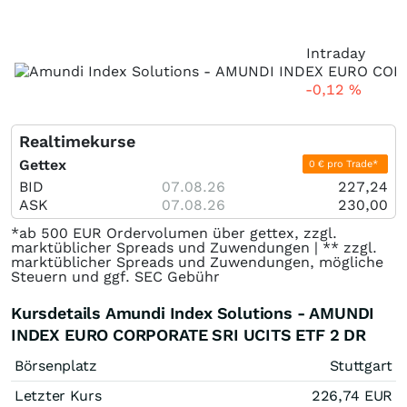
Intraday
-0,12
%
Realtimekurse
Gettex
0 € pro Trade*
BID
07.08.26
227,24
ASK
07.08.26
230,00
*ab 500 EUR Ordervolumen über gettex, zzgl.
marktüblicher Spreads und Zuwendungen | ** zzgl.
marktüblicher Spreads und Zuwendungen, mögliche
Steuern und ggf. SEC Gebühr
Kursdetails Amundi Index Solutions - AMUNDI
INDEX EURO CORPORATE SRI UCITS ETF 2 DR
Börsenplatz
Stuttgart
Letzter Kurs
226,74
EUR