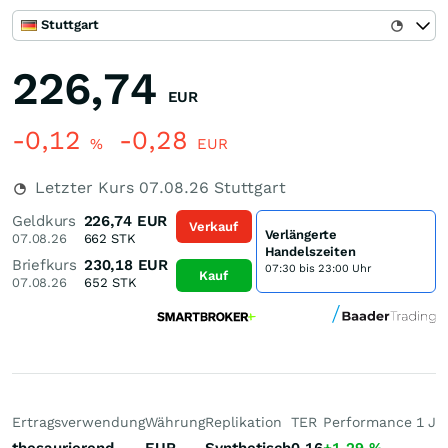
Stuttgart
226,74
EUR
-0,12
-0,28
%
EUR
Letzter Kurs
07.08.26
Stuttgart
Geldkurs
226,74
EUR
Verkauf
Verlängerte
07.08.26
662
STK
Handelszeiten
Briefkurs
230,18
EUR
07:30 bis 23:00 Uhr
Kauf
07.08.26
652
STK
Ertragsverwendung
Währung
Replikation
TER
Performance 1 J
P