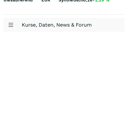
thesaurierend
EUR
Synthetisch
0,16
+1,29
%
+
Kurse, Daten, News & Forum