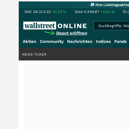
🎁 Ihre Lieblingsakt
DAX
26.313,32
+0,53
%
Gold
4.346,87
+2,51
%
Öl 
Depot eröffnen
Aktien
Community
Nachrichten
Indizes
Fonds
NEWS TICKER