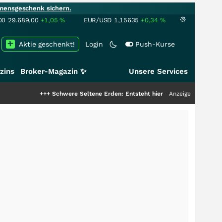
mensgeschenk sichern.
00
29.689,00
+1,05
%
EUR/USD
1,15635
+0,34
%
Aktie geschenkt!
Login
Push-Kurse
zins
Broker-Magazin ✨
Unsere Services
+++
Schwere Seltene Erden: Entsteht hier die nächste Milliardenstory?
Anzeige
++