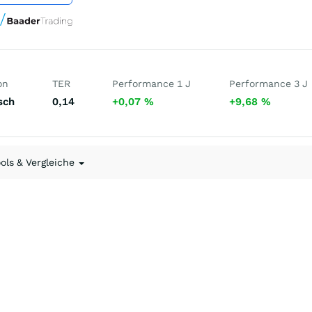
on
TER
Performance 1 J
Performance 3 J
sch
0,14
+0,07
%
+9,68
%
ools & Vergleiche