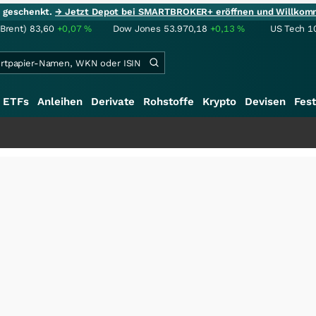
ie geschenkt.
→ Jetzt Depot bei SMARTBROKER+ eröffnen und Willkom
(Brent)
83,60
+0,07
%
Dow Jones
53.970,18
+0,13
%
US Tech 1
ETFs
Anleihen
Derivate
Rohstoffe
Krypto
Devisen
Fest