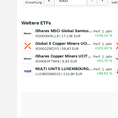
€
-
+
Einzahlung
wäh
Weitere ETFs
iShares MSCI Global Semiconductors UCITS ETF USD (Acc)
Perf. 1 Jahr
+148,10
%
IE000I8KRLL9 |
17,138 EUR
Global X Copper Miners UCITS ETF USD Acc
Perf. 1 Jahr
+103,40
%
IE0003Z9E2Y3 |
59,83 EUR
iShares Copper Miners UCITS ETF
Perf. 1 Jahr
+93,70
%
IE00063FT9K6 |
9,92 EUR
MULTI UNITS LUXEMBOURG - Lyxor MSCI Semiconductors ESG Filtered
Perf. 1 Jahr
+89,92
%
LU1900066033 |
110,90 EUR