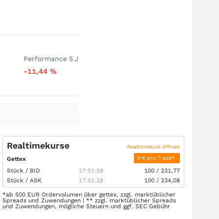
Performance 5 J
-11,44
%
Realtimekurse
Realtimekurs öffnen
0 € pro Trade*
Gettex
Stück /
BID
17:51:28
100
/
231,77
Stück /
ASK
17:51:28
100
/
234,08
*ab 500 EUR Ordervolumen über gettex, zzgl. marktüblicher
Spreads und Zuwendungen | ** zzgl. marktüblicher Spreads
und Zuwendungen, mögliche Steuern und ggf. SEC Gebühr