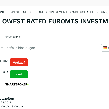
ND LOWEST RATED EUROMTS INVESTMENT GRADE UCITS ETF - EUR (C
LOWEST RATED EUROMTS INVESTM
E
SYM:
KX1G
m Portfolio hinzufügen
EUR
Verkauf
K
EUR
Kauf
K
elszeiten
s 23:00 Uhr
:00 bis 19:00 Uhr