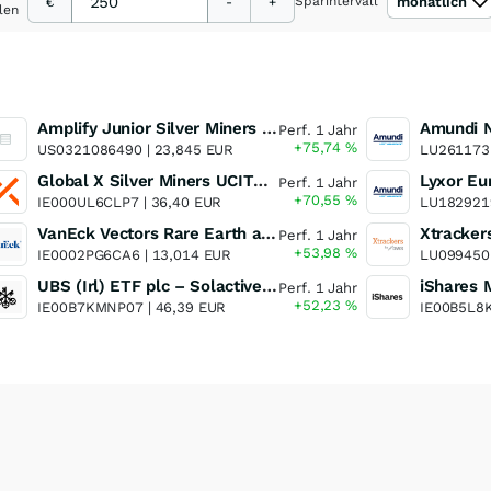
Sparintervall
monatlich
€
-
+
len
Amplify Junior Silver Miners ETF Junior Silver Miners ETF
Perf. 1 Jahr
+75,74
%
US0321086490 |
23,845 EUR
LU261173
Global X Silver Miners UCITS ETF
Perf. 1 Jahr
+70,55
%
IE000UL6CLP7 |
36,40 EUR
LU182921
VanEck Vectors Rare Earth and Strategic Metals UCITS ETF
Perf. 1 Jahr
+53,98
%
IE0002PG6CA6 |
13,014 EUR
LU099450
UBS (Irl) ETF plc – Solactive Global Pure Gold Miners UCITS ETF - A Dis USD o.N.
Perf. 1 Jahr
+52,23
%
IE00B7KMNP07 |
46,39 EUR
IE00B5L8