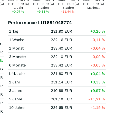
+0,07
%
+9,68
%
-11,44
%
Performance LU1681046774
1 Tag
231,90
EUR
+0,26
%
1 Woche
232,16
EUR
-0,11
%
rt
1 Monat
233,40
EUR
-0,64
%
UR
3 Monate
232,10
EUR
-0,09
%
%
6 Monate
233,42
EUR
-0,65
%
36
Lfd. Jahr
231,80
EUR
+0,04
%
UR
1 Jahr
231,14
EUR
+0,33
%
UR
3 Jahre
210,88
EUR
+9,97
%
UR
5 Jahre
261,18
EUR
-11,21
%
UR
10 Jahre
234,69
EUR
-1,19
%
UR