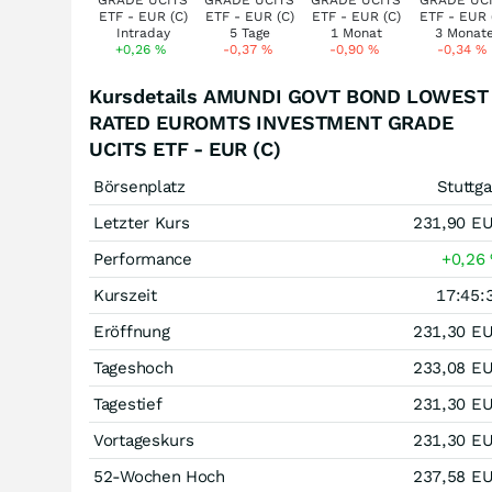
+0,26
%
-0,37
%
-0,90
%
-0,34
%
Kursdetails AMUNDI GOVT BOND LOWEST
RATED EUROMTS INVESTMENT GRADE
UCITS ETF - EUR (C)
Börsenplatz
Stuttga
Letzter Kurs
231,90
E
Performance
+0,26
Kurszeit
17:45:
Eröffnung
231,30
E
Tageshoch
233,08
E
Tagestief
231,30
E
Vortageskurs
231,30
E
52-Wochen Hoch
237,58
E