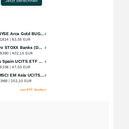
Jetzt berechnen
Amundi NYSE Arca Gold BUGS UCITS ETF Dist
Perf. 1 Jahr
+51,49
%
1824 |
63,55 EUR
Lyxor Euro STOXX Banks (DR) UCITS ETF- Acc
Perf. 1 Jahr
+51,31
%
9390 |
402,15 EUR
Xtrackers Spain UCITS ETF Distribution
Perf. 1 Jahr
+41,30
%
5336 |
47,53 EUR
iShares MSCI EM Asia UCITS ETF
Perf. 1 Jahr
+39,55
%
K969 |
252,10 EUR
zur ETF-Suche »