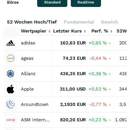
Börse
Standard
Realtime
52 Wochen Hoch/Tief
Fundamental
Gewichtung
Wertpapier
Letzter Kurs
Perf. %
52W-
adidas
162,63
EUR
+0,95
%
200,
ageas
74,23
EUR
-0,44
%
112,
Allianz
436,35
EUR
+0,36
%
438,
Apple
311,00
USD
+0,52
%
344,
Aroundtown
2,1930
EUR
-0,77
%
3,54
ASM International
820,20
EUR
+0,23
%
1.092,