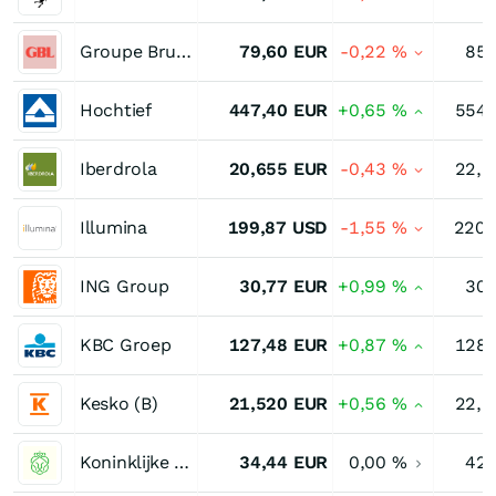
Groupe Bruxelles Lambert
79,60
EUR
-0,22
%
85,
Hochtief
447,40
EUR
+0,65
%
554,
Iberdrola
20,655
EUR
-0,43
%
22,2
Illumina
199,87
USD
-1,55
%
220,
ING Group
30,77
EUR
+0,99
%
30,
KBC Groep
127,48
EUR
+0,87
%
128,
Kesko (B)
21,520
EUR
+0,56
%
22,2
Koninklijke Ahold Delhaize
34,44
EUR
0,00
%
42,