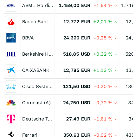
ASML Holding
1.459,00
EUR
-1,54
%
1.746,
Banco Santander
12,772
EUR
+2,01
%
12,8
BBVA
24,360
EUR
-0,25
%
24,8
Berkshire Hathaway Registered (B)
518,85
USD
+0,32
%
520,
CAIXABANK
12,785
EUR
+1,13
%
13,5
Cisco Systems
121,50
USD
-0,20
%
130,
Comcast (A)
24,750
USD
-0,72
%
34,
Deutsche Telekom
27,49
EUR
-1,61
%
34,
Ferrari
350,63
EUR
-0,02
%
430,