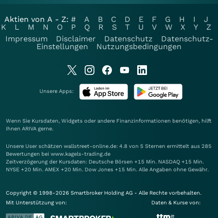
Aktien von A - Z:
#
A
B
C
D
E
F
G
H
I
J
K
L
M
N
O
P
Q
R
S
T
U
V
W
X
Y
Z
Impressum
Disclaimer
Datenschutz
Datenschutz-
Einstellungen
Nutzungsbedingungen
Unsere Apps:
Wenn Sie Kursdaten, Widgets oder andere Finanzinformationen benötigen, hilft
Ihnen
ARIVA
gerne.
Unsere User schätzen wallstreet-online.de: 4.8 von 5 Sternen ermittelt aus 285
Bewertungen bei www.kagels-trading.de
Zeitverzögerung der Kursdaten: Deutsche Börsen +15 Min. NASDAQ +15 Min.
NYSE +20 Min. AMEX +20 Min. Dow Jones +15 Min. Alle Angaben ohne Gewähr.
Copyright © 1998-2026 Smartbroker Holding AG - Alle Rechte vorbehalten.
Mit Unterstützung von:
Daten & Kurse von: