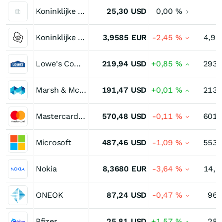
Koninklijke DSM
25,30
USD
0,00
%
Koninklijke KPN
3,9585
EUR
-2,45
%
4,98
Lowe's Companies
219,94
USD
+0,85
%
293,
Marsh & McLennan Cos
191,47
USD
+0,01
%
213,
Mastercard Registered (A)
570,48
USD
-0,11
%
601,
Microsoft
487,46
USD
-1,09
%
553,
Nokia
8,3680
EUR
-3,64
%
14,9
ONEOK
87,24
USD
-0,47
%
96,
Pfizer
25,81
USD
+1,57
%
28,