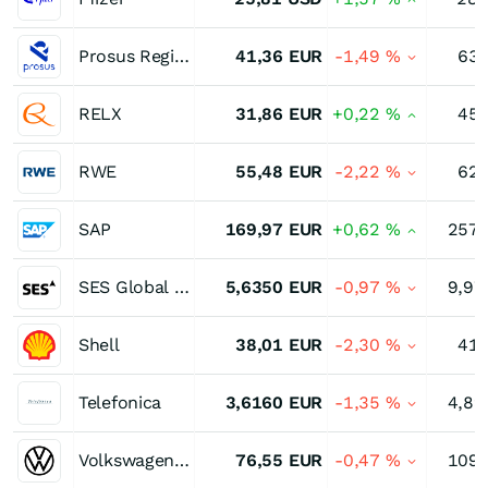
Prosus Registered (N)
41,36
EUR
-1,49
%
63,
RELX
31,86
EUR
+0,22
%
45,
RWE
55,48
EUR
-2,22
%
62,
SAP
169,97
EUR
+0,62
%
257,
SES Global Cert. (A)
5,6350
EUR
-0,97
%
9,97
Shell
38,01
EUR
-2,30
%
41,
Telefonica
3,6160
EUR
-1,35
%
4,89
Volkswagen (VW) Vz
76,55
EUR
-0,47
%
109,