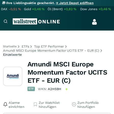
🎁 Ihre Lieblingsaktie geschenkt.
→ Jetzt Depot eröffnen
DAX
-0,51
%
Gold
+0,46
%
Öl (Brent)
+0,82
%
Dow Jones
+0,46
%
ETFs
Top ETF Performer
Startseite
Amundi MSCI Europe Momentum Factor UCITS ETF - EUR (C)
Einzelwerte
Amundi MSCI Europe
Momentum Factor UCITS
ETF - EUR (C)
ETF
WKN:
A2H59H
Alarme
Zur Watchlist
Zum Portfolio
einrichten
hinzufügen
hinzufügen