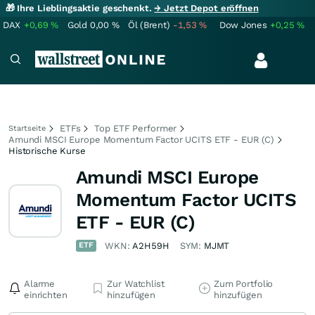
🎁 Ihre Lieblingsaktie geschenkt.
→ Jetzt Depot eröffnen
DAX
+0,69
%
Gold
0,00
%
Öl (Brent)
-1,53
%
Dow Jones
+0,25
%
ETFs
Top ETF Performer
Startseite
Amundi MSCI Europe Momentum Factor UCITS ETF - EUR (C)
Historische Kurse
Amundi MSCI Europe
Momentum Factor UCITS
ETF - EUR (C)
ETF
WKN:
A2H59H
SYM:
MJMT
Alarme
Zur Watchlist
Zum Portfolio
einrichten
hinzufügen
hinzufügen