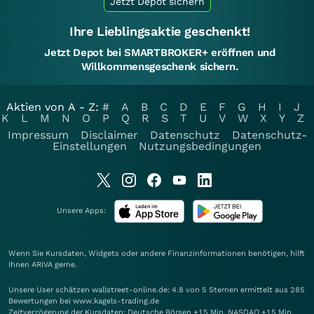
Jetzt Depot sichern
Ihre Lieblingsaktie geschenkt!
Jetzt Depot bei SMARTBROKER+ eröffnen und
Willkommensgeschenk sichern.
Aktien von A - Z:
#
A
B
C
D
E
F
G
H
I
J
K
L
M
N
O
P
Q
R
S
T
U
V
W
X
Y
Z
Impressum
Disclaimer
Datenschutz
Datenschutz-
Einstellungen
Nutzungsbedingungen
Unsere Apps:
Wenn Sie Kursdaten, Widgets oder andere Finanzinformationen benötigen, hilft
Ihnen
ARIVA
gerne.
Unsere User schätzen wallstreet-online.de: 4.8 von 5 Sternen ermittelt aus 285
Bewertungen bei www.kagels-trading.de
Zeitverzögerung der Kursdaten: Deutsche Börsen +15 Min. NASDAQ +15 Min.