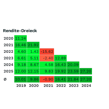
Rendite-Dreieck
2020
11.24
2021
16.46
21.92
2022
4.60
1.43
-15.62
2023
6.61
5.11
-2.40
12.89
2024
9.18
8.67
4.58
16.43
20.09
2025
12.00
12.15
9.83
19.92
23.59
27.20
Ø
10.01
9.86
-0.90
16.41
21.84
27.20
2019
2020
2021
2022
2023
2024