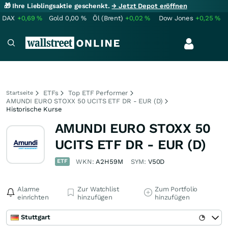
🎁 Ihre Lieblingsaktie geschenkt.
→ Jetzt Depot eröffnen
DAX
+0,69
%
Gold
0,00
%
Öl (Brent)
+0,02
%
Dow Jones
+0,25
%
ETFs
Top ETF Performer
Startseite
AMUNDI EURO STOXX 50 UCITS ETF DR - EUR (D)
Historische Kurse
AMUNDI EURO STOXX 50
UCITS ETF DR - EUR (D)
ETF
WKN:
A2H59M
SYM:
V50D
Alarme
Zur Watchlist
Zum Portfolio
einrichten
hinzufügen
hinzufügen
Stuttgart