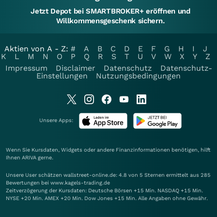
Jetzt Depot bei SMARTBROKER+ eröffnen und
Willkommensgeschenk sichern.
Aktien von A - Z:
#
A
B
C
D
E
F
G
H
I
J
K
L
M
N
O
P
Q
R
S
T
U
V
W
X
Y
Z
Impressum
Disclaimer
Datenschutz
Datenschutz-
Einstellungen
Nutzungsbedingungen
Unsere Apps:
Wenn Sie Kursdaten, Widgets oder andere Finanzinformationen benötigen, hilft
Ihnen
ARIVA
gerne.
Unsere User schätzen wallstreet-online.de: 4.8 von 5 Sternen ermittelt aus 285
Bewertungen bei www.kagels-trading.de
Zeitverzögerung der Kursdaten: Deutsche Börsen +15 Min. NASDAQ +15 Min.
NYSE +20 Min. AMEX +20 Min. Dow Jones +15 Min. Alle Angaben ohne Gewähr.