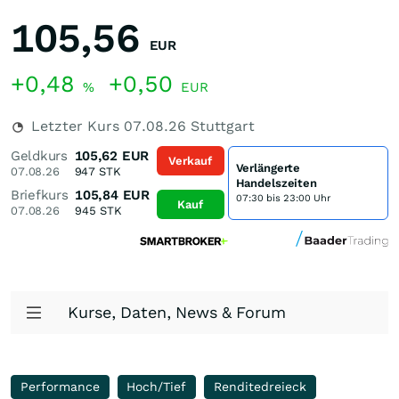
105,56
EUR
+0,48
+0,50
%
EUR
Letzter Kurs
07.08.26
Stuttgart
Geldkurs
105,62
EUR
Verkauf
Verlängerte
07.08.26
947
STK
Handelszeiten
Briefkurs
105,84
EUR
07:30 bis 23:00 Uhr
Kauf
07.08.26
945
STK
Kurse, Daten, News & Forum
Performance
Hoch/Tief
Renditedreieck