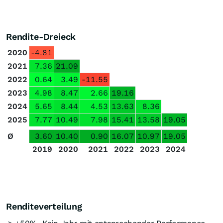
Rendite-Dreieck
2020
-4.81
2021
7.36
21.09
2022
0.64
3.49
-11.55
2023
4.98
8.47
2.66
19.16
2024
5.65
8.44
4.53
13.63
8.36
2025
7.77
10.49
7.98
15.41
13.58
19.05
Ø
3.60
10.40
0.90
16.07
10.97
19.05
2019
2020
2021
2022
2023
2024
Renditeverteilung