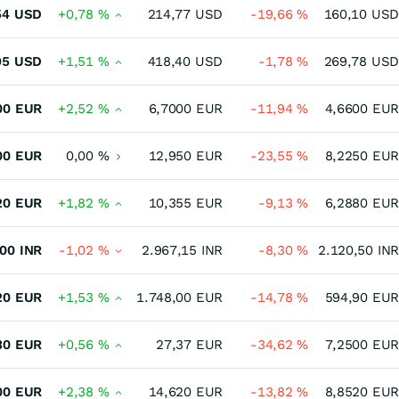
54
USD
+0,78
%
214,77
USD
-19,66
%
160,10
USD
95
USD
+1,51
%
418,40
USD
-1,78
%
269,78
USD
00
EUR
+2,52
%
6,7000
EUR
-11,94
%
4,6600
EUR
00
EUR
0,00
%
12,950
EUR
-23,55
%
8,2250
EUR
20
EUR
+1,82
%
10,355
EUR
-9,13
%
6,2880
EUR
,00
INR
-1,02
%
2.967,15
INR
-8,30
%
2.120,50
INR
20
EUR
+1,53
%
1.748,00
EUR
-14,78
%
594,90
EUR
30
EUR
+0,56
%
27,37
EUR
-34,62
%
7,2500
EUR
00
EUR
+2,38
%
14,620
EUR
-13,82
%
8,8520
EUR