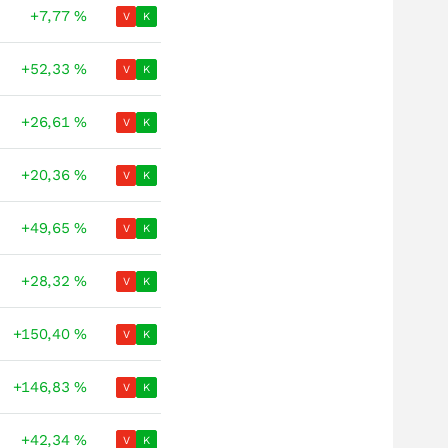
+7,77
%
V
K
+52,33
%
V
K
+26,61
%
V
K
+20,36
%
V
K
+49,65
%
V
K
+28,32
%
V
K
+150,40
%
V
K
+146,83
%
V
K
+42,34
%
V
K