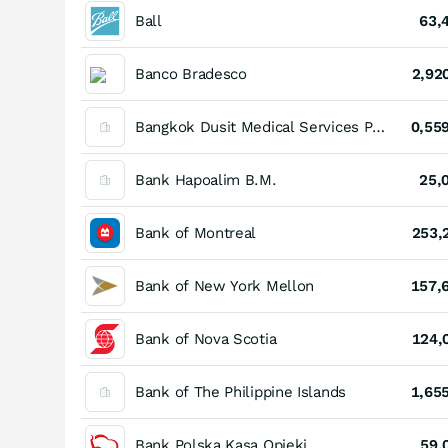
Ball
63,
Banco Bradesco
2,92
Bangkok Dusit Medical Services Public
0,55
Bank Hapoalim B.M.
25,
Bank of Montreal
253,
Bank of New York Mellon
157,
Bank of Nova Scotia
124,
Bank of The Philippine Islands
1,65
Bank Polska Kasa Opieki
59,