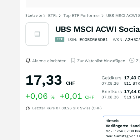
ETFs
Top ETF Performer
UBS MSCI ACWI S
Startseite
UBS MSCI ACWI Social
ETF
ISIN:
IE00BDR55D61
WKN:
A2H5C
Alarme einrichten
Zur Watchlist hinzufügen
Zu
17,33
Geldkurs
17,40
CHF
07.08.26
511
ST
Briefkurs
17,44
+0,06
+0,01
%
CHF
07.08.26
511
ST
Letzter Kurs
07.08.26
SIX Swiss (CHF)
Hinweis
Verlängerte Hand
Mo-Fr von
07:30 bi
Neu: Samstag von 14