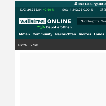
🎁 Ihre Lieblingsakt
DAX
26.355,84
+0,69
%
Gold
4.342,26
0,00
%
Öl (
Depot eröffnen
Aktien
Community
Nachrichten
Indizes
Fonds
NEWS TICKER