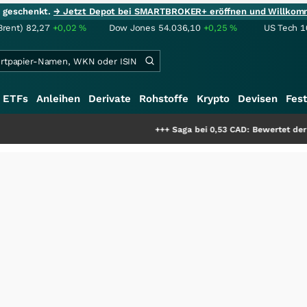
ie geschenkt.
→ Jetzt Depot bei SMARTBROKER+ eröffnen und Willkom
Brent)
82,27
+0,02
%
Dow Jones
54.036,10
+0,25
%
US Tech 1
ETFs
Anleihen
Derivate
Rohstoffe
Krypto
Devisen
Fest
+++
Saga bei 0,53 CAD: Bewertet der Markt noch 