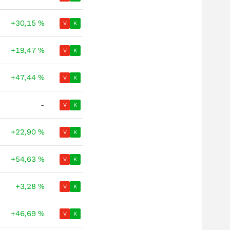
+30,15
%
V
K
+19,47
%
V
K
+47,44
%
V
K
-
V
K
+22,90
%
V
K
+54,63
%
V
K
+3,28
%
V
K
+46,69
%
V
K