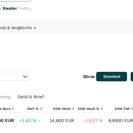
ools & Vergleiche
Börse
Standard
htung
Geld & Brief
er Kurs
Perf. %
52W-Hoch
52W-Hoch %
52W-Tief
00
EUR
+1,63
%
14,600
EUR
-15,07
%
8,6500
EUR