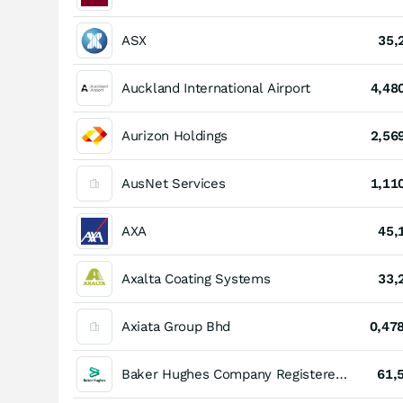
ASX
35,
Auckland International Airport
4,48
Aurizon Holdings
2,56
AusNet Services
1,11
AXA
45,
Axalta Coating Systems
33,
Axiata Group Bhd
0,47
Baker Hughes Company Registered (A)
61,