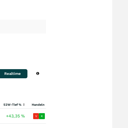
Realtime
52W-Tief %
Handeln
+43,35
%
V
K