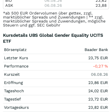
BID
06.08.26
23,62
ASK
06.08.26
23,88
*ab 500 EUR Ordervolumen über gettex, zzgl.
marktüblicher Spreads und Zuwendungen | ** zzgl.
marktüblicher Spreads und Zuwendungen, mögliche
Steuern und ggf. SEC Gebühr
Kursdetails UBS Global Gender Equality UCITS
ETF
Börsenplatz
Baader Bank
Letzter Kurs
23,75
EUR
Performance
-0,27
%
Kurszeit
06.08.26
Eröffnung
23,86
EUR
Tageshoch
24,02
EUR
Tagestief
23,72
EUR
Vortageskurs
23,82
EUR