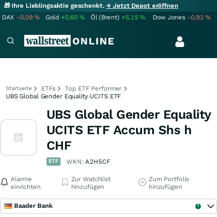
🎁 Ihre Lieblingsaktie geschenkt.
→ Jetzt Depot eröffnen
DAX
-0,09
%
Gold
+0,60
%
Öl (Brent)
+5,15
%
Dow Jones
-0,92
%
ETFs
Top ETF Performer
Startseite
UBS Global Gender Equality UCITS ETF
UBS Global Gender Equality
UCITS ETF Accum Shs h
CHF
ETF
WKN:
A2H5CF
Alarme
Zur Watchlist
Zum Portfolio
einrichten
hinzufügen
hinzufügen
Baader Bank