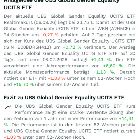
UCITS ETF
Der aktuelle UBS Global Gender Equality UCITS ETF
Realtimekurs (
06.08.26
) liegt bei 23,75
€
. Damit ist der UBS
Global Gender Equality UCITS ETF mit der WKN (A2H5CF) in
24 Stunden um
-0,27
%
gefallen. Auf 7 Tage gesehen hat
sich der Kurs des UBS Global Gender Equality UCITS ETF
(ISIN IE00BDR5H412) um
+0,72
%
verändert. Der Anstieg
des UBS Global Gender Equality UCITS ETF ETF auf 30
Tage, seit dem 08.07.2026, beträgt
+1,43
%
. Der ETF
verzeichnet eine Jahresperformance von
+6,60
%
. Die
aktuelle Monatsperformance beträgt
+1,13
%
. Derzeit
notiert der ETF mit
-1,03
%
unter seinem 52-Wochen Hoch
und
+15,70
%
über seinem 52-Wochen Tief.
Fazit zu UBS Global Gender Equality UCITS ETF
Die UBS Global Gender Equality UCITS ETF Kurs
Performance zeigt eine starke Wertentwicklung über
den Zeitraum von 1 Jahr mit einer Performance von
+14,41
%
. Die Performance ist in den letzten 52 Wochen positiv
und UBS Global Gender Equality UCITS ETF notiert zurzeit
-1,03
%
unter dem 52-Wochen Hoch.