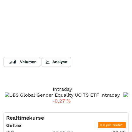
Volumen
Analyse
Intraday
-0,27
%
Realtimekurse
Gettex
0 € pro Trade*