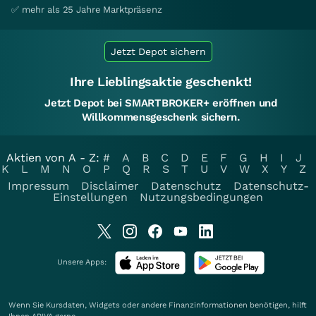
✅ mehr als 25 Jahre Marktpräsenz
Jetzt Depot sichern
Ihre Lieblingsaktie geschenkt!
Jetzt Depot bei SMARTBROKER+ eröffnen und
Willkommensgeschenk sichern.
Aktien von A - Z:
#
A
B
C
D
E
F
G
H
I
J
K
L
M
N
O
P
Q
R
S
T
U
V
W
X
Y
Z
Impressum
Disclaimer
Datenschutz
Datenschutz-
Einstellungen
Nutzungsbedingungen
Unsere Apps:
Wenn Sie Kursdaten, Widgets oder andere Finanzinformationen benötigen, hilft