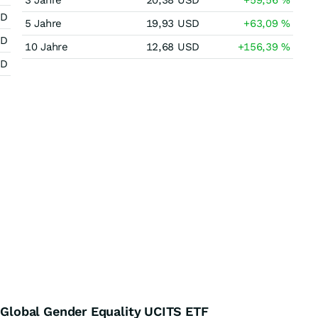
3 Jahre
20,38
USD
+59,56
%
SD
5 Jahre
19,93
USD
+63,09
%
SD
10 Jahre
12,68
USD
+156,39
%
SD
lobal Gender Equality UCITS ETF