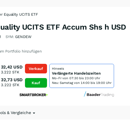
r Equality UCITS ETF
quality UCITS ETF Accum Shs h USD
M
SYM:
GENDEW
m Portfolio hinzufügen
32,42
USD
Verkauf
Hinweis
3.222
STK
Verlängerte Handelszeiten
Mo-Fr von
07:30 bis 23:00 Uhr
32,73
USD
Kauf
Neu: Samstag von 14:00 bis 19:00 Uhr
3.222
STK
ools & Vergleiche