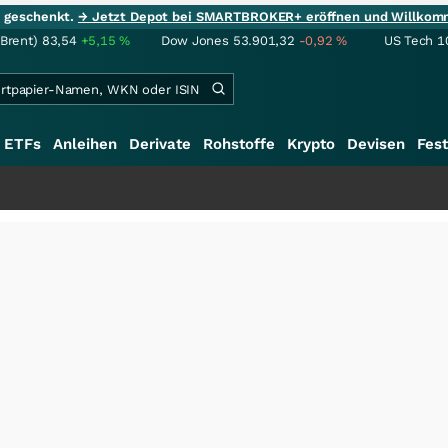
ie geschenkt.
→ Jetzt Depot bei SMARTBROKER+ eröffnen und Willkom
(Brent)
83,54
+5,15
%
Dow Jones
53.901,32
-0,92
%
US Tech 1
ETFs
Anleihen
Derivate
Rohstoffe
Krypto
Devisen
Fest