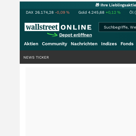
🎁 Ihre Lieblingsakt
DAX
26.174,28
-0,09
%
Gold
4.245,68
+0,12
%
Öl 
Depot eröffnen
Aktien
Community
Nachrichten
Indizes
Fonds
NEWS TICKER