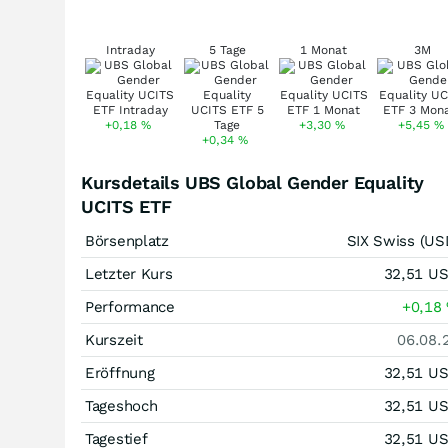
Intraday
5 Tage
1 Monat
3M
+0,18
%
+3,30
%
+5,45
%
+0,34
%
Kursdetails UBS Global Gender Equality
UCITS ETF
Börsenplatz
SIX Swiss (US
Letzter Kurs
32,51
U
Performance
+0,18
Kurszeit
06.08.
Eröffnung
32,51
U
Tageshoch
32,51
U
Tagestief
32,51
U