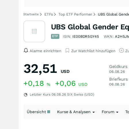
ETFs
Top ETF Performer
UBS Global Gende
Startseite
UBS Global Gender E
ETF
ISIN:
IE00BDR5GY45
WKN:
A2H5J
Alarme einrichten
Zur Watchlist hinzufügen
Zu
32,51
Geldkurs
USD
06.08.26
Briefkurs
+0,18
+0,06
%
USD
06.08.26
Letzter Kurs
06.08.26
SIX Swiss (USD)
Übersicht
Kurse & Analysen
Forum
T