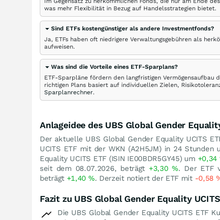
Im Gegensatz zu herkömmlichen Fonds, die nur am Ende des
was mehr Flexibilität in Bezug auf Handelsstrategien bietet.
Sind ETFs kostengünstiger als andere Investmentfonds?
Ja, ETFs haben oft niedrigere Verwaltungsgebühren als herk
aufweisen.
Was sind die Vorteile eines ETF-Sparplans?
ETF-Sparpläne fördern den langfristigen Vermögensaufbau du
richtigen Plans basiert auf individuellen Zielen, Risikotole
Sparplanrechner
.
Anlageidee des UBS Global Gender Equalit
Der aktuelle UBS Global Gender Equality UCITS ET
UCITS ETF mit der WKN (A2H5JM) in 24 Stunden
Equality UCITS ETF (ISIN IE00BDR5GY45) um
+0,34
seit dem 08.07.2026, beträgt
+3,30
%
. Der ETF 
beträgt
+1,40
%
. Derzeit notiert der ETF mit
-0,58
Fazit zu UBS Global Gender Equality UCIT
Die UBS Global Gender Equality UCITS ETF Kur