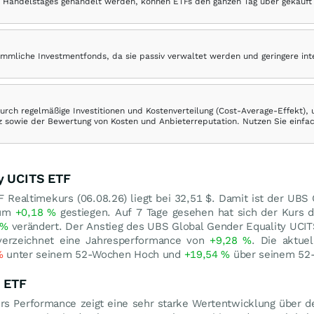
 Handelstages gehandelt werden, können ETFs den ganzen Tag über gekauft
ömmliche Investmentfonds, da sie passiv verwaltet werden und geringere in
rch regelmäßige Investitionen und Kostenverteilung (Cost-Average-Effekt),
ranz sowie der Bewertung von Kosten und Anbieterreputation. Nutzen Sie einfa
y UCITS ETF
F Realtimekurs (
06.08.26
) liegt bei 32,51
$
. Damit ist der UBS
 um
+0,18
%
gestiegen. Auf 7 Tage gesehen hat sich der Kurs 
%
verändert. Der Anstieg des UBS Global Gender Equality UCIT
verzeichnet eine Jahresperformance von
+9,28
%
. Die aktue
%
unter seinem 52-Wochen Hoch und
+19,54
%
über seinem 52-
S ETF
s Performance zeigt eine sehr starke Wertentwicklung über d