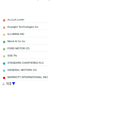
ALCOA CORP
2,20 %
Keysight Technologies Inc
1,80 %
ILLUMINA INC
1,50 %
Merck & Co Inc
1,40 %
FORD MOTOR CO
1,40 %
SSE Plc
1,30 %
STANDARD CHARTERED PLC
1,30 %
GENERAL MOTORS CO
1,30 %
MARRIOTT INTERNATIONAL INC/MD
1,30 %
1/2
Sonstige
86,50 %