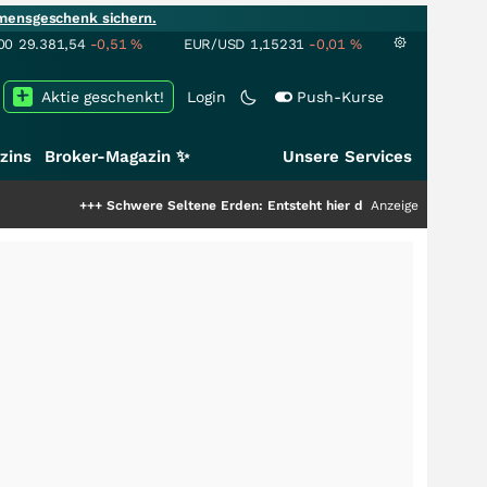
mensgeschenk sichern.
00
29.381,54
-0,51
%
EUR/USD
1,15231
-0,01
%
Aktie geschenkt!
Login
Push-Kurse
zins
Broker-Magazin ✨
Unsere Services
+++
Schwere Seltene Erden: Entsteht hier die nächste Milliardenstory?
Anzeige
+