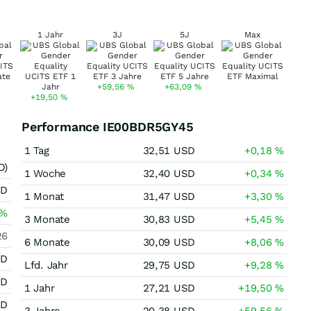
1 Jahr
3J
5J
Max
+59,56
%
+63,09
%
+19,50
%
Performance IE00BDR5GY45
1 Tag
32,51
USD
+0,18
%
D)
1 Woche
32,40
USD
+0,34
%
SD
1 Monat
31,47
USD
+3,30
%
%
3 Monate
30,83
USD
+5,45
%
26
6 Monate
30,09
USD
+8,06
%
SD
Lfd. Jahr
29,75
USD
+9,28
%
SD
1 Jahr
27,21
USD
+19,50
%
SD