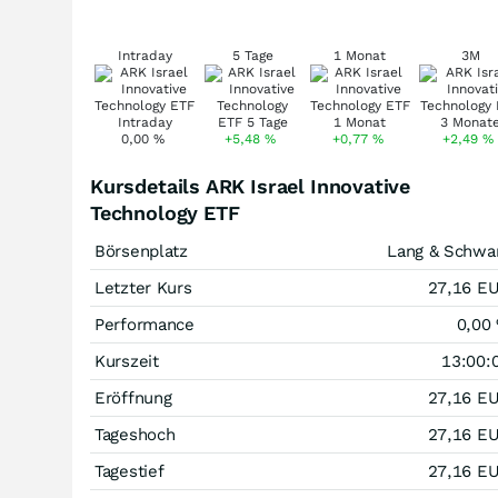
Intraday
5 Tage
1 Monat
3M
0,00
%
+5,48
%
+0,77
%
+2,49
%
Kursdetails ARK Israel Innovative
Technology ETF
Börsenplatz
Lang & Schwa
Letzter Kurs
27,16
E
Performance
0,00
Kurszeit
13:00:
Eröffnung
27,16
E
Tageshoch
27,16
E
Tagestief
27,16
E