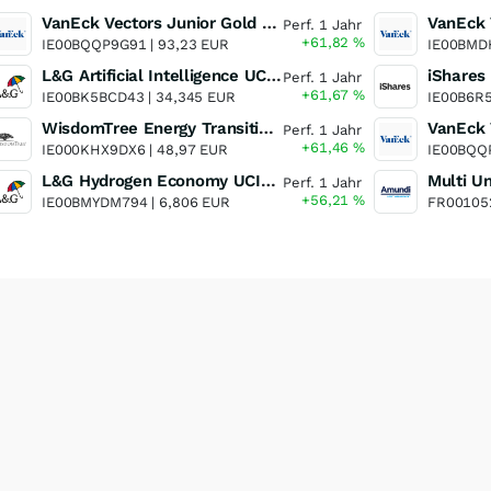
VanEck Vectors Junior Gold Miners UCITS ETF
Perf. 1 Jahr
+61,82
%
IE00BQQP9G91 |
93,23 EUR
IE00BMD
L&G Artificial Intelligence UCITS ETF
Perf. 1 Jahr
+61,67
%
IE00BK5BCD43 |
34,345 EUR
IE00B6R
WisdomTree Energy Transition Metals and Rare Earths Miners UCITS ETF
Perf. 1 Jahr
+61,46
%
IE000KHX9DX6 |
48,97 EUR
IE00BQQ
L&G Hydrogen Economy UCITS ETF
Perf. 1 Jahr
+56,21
%
IE00BMYDM794 |
6,806 EUR
FR00105