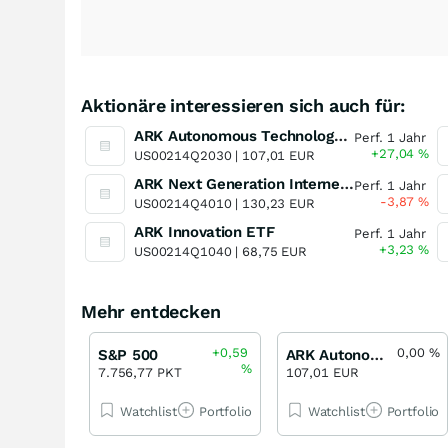
Aktionäre interessieren sich auch für:
ARK Autonomous Technology & Robotics ETF
Perf. 1 Jahr
+27,04
%
US00214Q2030 |
107,01 EUR
ARK Next Generation Internet ETF
Perf. 1 Jahr
-3,87
%
US00214Q4010 |
130,23 EUR
ARK Innovation ETF
Perf. 1 Jahr
+3,23
%
US00214Q1040 |
68,75 EUR
Mehr entdecken
+0,59
0,00
%
S&P 500
ARK Autonomous Technology & Robotics ETF
%
7.756,77 PKT
107,01 EUR
Watchlist
Portfolio
Watchlist
Portfolio