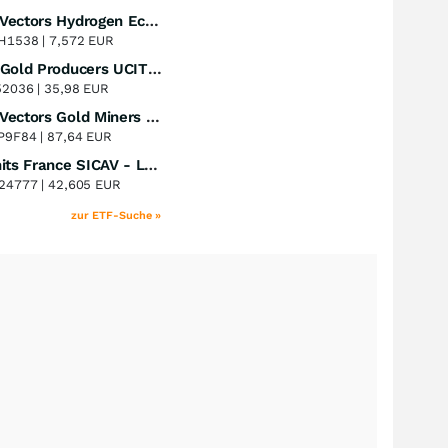
VanEck Vectors Hydrogen Economy UCITS ETF A USD
Perf. 1 Jahr
+55,44
%
H1538 |
7,572 EUR
iShares Gold Producers UCITS ETF
Perf. 1 Jahr
+51,79
%
52036 |
35,98 EUR
VanEck Vectors Gold Miners UCITS ETF
Perf. 1 Jahr
+50,47
%
P9F84 |
87,64 EUR
Multi Units France SICAV - Lyxor MSCI New Energy ESG Filtered ( DR ) UCITS ETF
Perf. 1 Jahr
+49,77
%
24777 |
42,605 EUR
zur ETF-Suche »