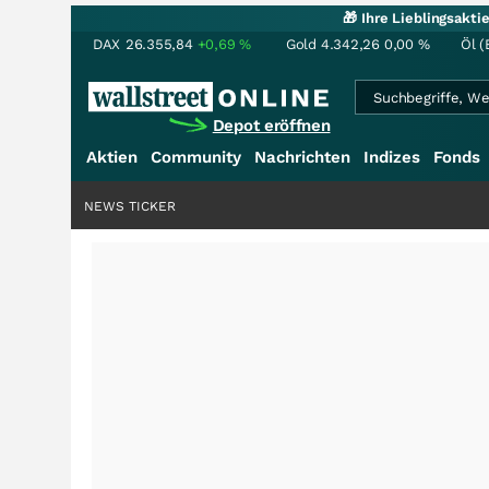
🎁 Ihre Lieblingsakt
DAX
26.355,84
+0,69
%
Gold
4.342,26
0,00
%
Öl (
Depot eröffnen
Aktien
Community
Nachrichten
Indizes
Fonds
NEWS TICKER