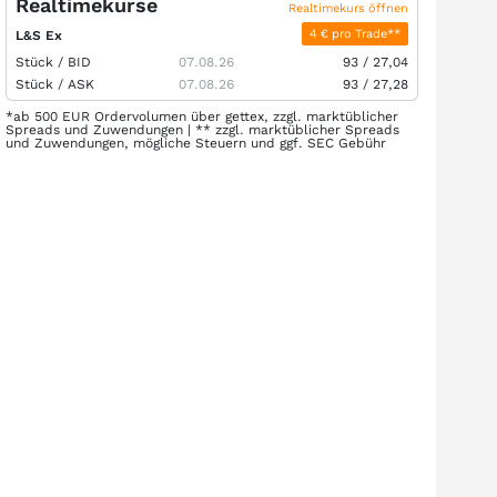
Realtimekurse
Realtimekurs öffnen
4 € pro Trade**
L&S Ex
Stück /
BID
07.08.26
93
/
27,04
Stück /
ASK
07.08.26
93
/
27,28
*ab 500 EUR Ordervolumen über gettex, zzgl. marktüblicher
Spreads und Zuwendungen | ** zzgl. marktüblicher Spreads
und Zuwendungen, mögliche Steuern und ggf. SEC Gebühr