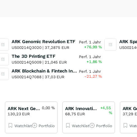
ARK Genomic Revolution ETF
Perf. 1 Jahr
+76,99
%
US00214Q3020 |
37,2875 EUR
US00214
The 3D Printing ETF
Perf. 1 Jahr
+1,86
%
US00214Q5009 |
21,045 EUR
ARK Blockchain & Fintech Innovation ETF ARK Blockchain & Fintech Innovation ETF
Perf. 1 Jahr
-21,27
%
US00214Q7088 |
37,03 EUR
0,00
%
+4,55
ARK Next Generation Internet ETF
ARK Innovation ETF
%
130,23 EUR
68,75 EUR
37,29 
Watchlist
Portfolio
Watchlist
Portfolio
Wat