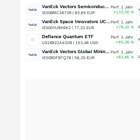
VanEck Vectors Semiconductor UCITS ETF
Perf. 1 Jahr
+133,05
%
IE00BMC38736 |
93,65 EUR
VanEck Space Innovators UCITS ETF
Perf. 1 Jahr
+76,10
%
IE000YU9K6K2 |
77,31 EUR
Defiance Quantum ETF
Perf. 1 Jahr
+65,26
%
US26922A4206 |
153,46 USD
VanEck Vectors Global Mining UCITS ETF
Perf. 1 Jahr
+63,65
%
IE00BDFBTQ78 |
56,35 EUR