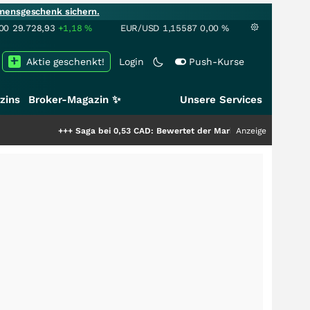
mensgeschenk sichern.
00
29.728,93
+1,18
%
EUR/USD
1,15587
0,00
%
Aktie geschenkt!
Login
Push-Kurse
zins
Broker-Magazin ✨
Unsere Services
+++
Saga bei 0,53 CAD: Bewertet der Markt noch immer nur die Hälfte de
Anzeige