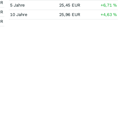
UR
5 Jahre
25,45
EUR
+6,71
%
UR
10 Jahre
25,96
EUR
+4,63
%
UR