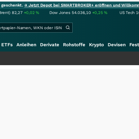
ie geschenkt.
→ Jetzt Depot bei SMARTBROKER+ eröffnen und Willkom
Brent)
82,27
+0,02
%
Dow Jones
54.036,10
+0,25
%
US Tech 1
ETFs
Anleihen
Derivate
Rohstoffe
Krypto
Devisen
Fest