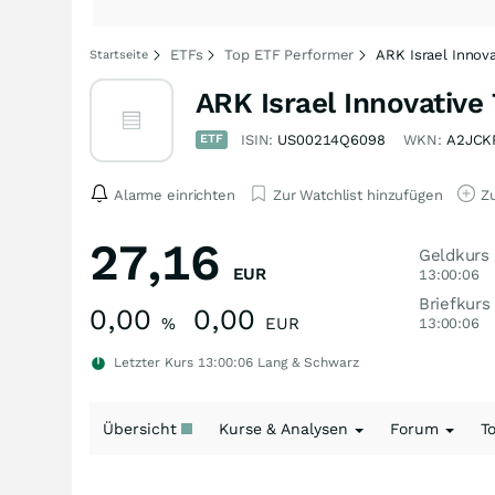
ETFs
Top ETF Performer
ARK Israel Innov
Startseite
ARK Israel Innovative
ETF
ISIN:
US00214Q6098
WKN:
A2JCK
Alarme einrichten
Zur Watchlist hinzufügen
Zu
27,16
Geldkurs
EUR
13:00:06
Briefkurs
0,00
0,00
%
EUR
13:00:06
Letzter Kurs
13:00:06
Lang & Schwarz
Übersicht
Kurse & Analysen
Forum
T