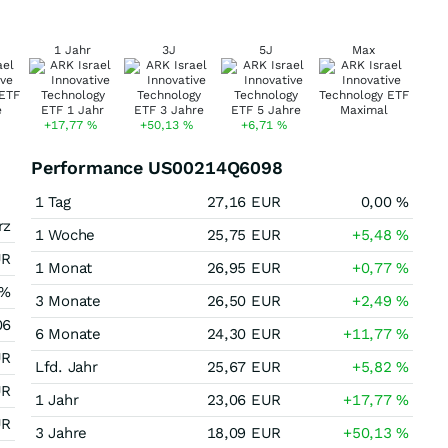
1 Jahr
3J
5J
Max
+17,77
%
+50,13
%
+6,71
%
Performance US00214Q6098
1 Tag
27,16
EUR
0,00
%
rz
1 Woche
25,75
EUR
+5,48
%
UR
1 Monat
26,95
EUR
+0,77
%
%
3 Monate
26,50
EUR
+2,49
%
06
6 Monate
24,30
EUR
+11,77
%
UR
Lfd. Jahr
25,67
EUR
+5,82
%
UR
1 Jahr
23,06
EUR
+17,77
%
UR
3 Jahre
18,09
EUR
+50,13
%