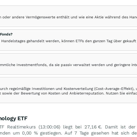
hen oder andere Vermögenswerte enthält und wie eine Aktie während des Han
 Fonds?
 Handelstages gehandelt werden, können ETFs den ganzen Tag über gekauft
ömmliche Investmentfonds, da sie passiv verwaltet werden und geringere in
rch regelmäßige Investitionen und Kostenverteilung (Cost-Average-Effekt),
ranz sowie der Bewertung von Kosten und Anbieterreputation. Nutzen Sie einfa
hnology ETF
TF Realtimekurs (13:00:06) liegt bei 27,16
€
. Damit ist der
tunden um
0,00
%
gestiegen. Auf 7 Tage gesehen hat sich de