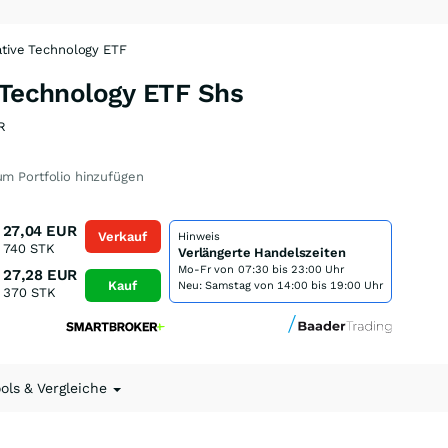
ative Technology ETF
 Technology ETF Shs
R
m Portfolio hinzufügen
27,04
EUR
Verkauf
Hinweis
740
STK
Verlängerte Handelszeiten
Mo-Fr von
07:30 bis 23:00 Uhr
27,28
EUR
Kauf
Neu: Samstag von 14:00 bis 19:00 Uhr
370
STK
ools & Vergleiche