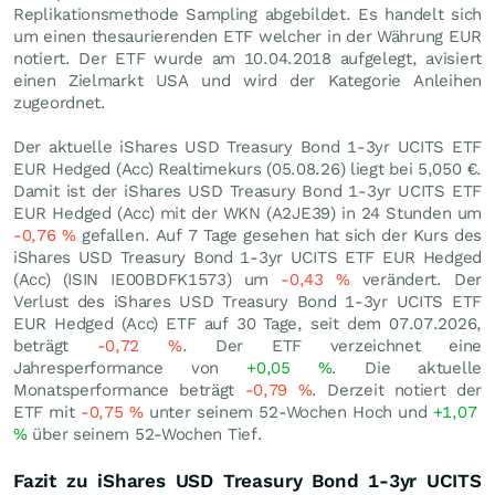
Replikationsmethode Sampling abgebildet. Es handelt sich
um einen thesaurierenden ETF welcher in der Währung EUR
notiert. Der ETF wurde am 10.04.2018 aufgelegt, avisiert
einen Zielmarkt USA und wird der Kategorie Anleihen
zugeordnet.
Der aktuelle iShares USD Treasury Bond 1-3yr UCITS ETF
EUR Hedged (Acc) Realtimekurs (
05.08.26
) liegt bei 5,050
€
.
Damit ist der iShares USD Treasury Bond 1-3yr UCITS ETF
EUR Hedged (Acc) mit der WKN (A2JE39) in 24 Stunden um
-0,76
%
gefallen. Auf 7 Tage gesehen hat sich der Kurs des
iShares USD Treasury Bond 1-3yr UCITS ETF EUR Hedged
(Acc) (ISIN IE00BDFK1573) um
-0,43
%
verändert. Der
Verlust des iShares USD Treasury Bond 1-3yr UCITS ETF
EUR Hedged (Acc) ETF auf 30 Tage, seit dem 07.07.2026,
beträgt
-0,72
%
. Der ETF verzeichnet eine
Jahresperformance von
+0,05
%
. Die aktuelle
Monatsperformance beträgt
-0,79
%
. Derzeit notiert der
ETF mit
-0,75
%
unter seinem 52-Wochen Hoch und
+1,07
%
über seinem 52-Wochen Tief.
Fazit zu iShares USD Treasury Bond 1-3yr UCITS