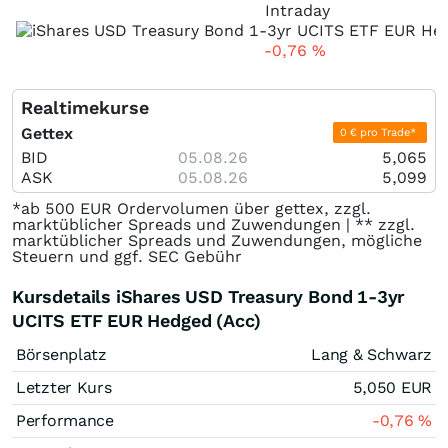
Intraday
-0,76
%
Realtimekurse
Gettex
0 € pro Trade*
BID
05.08.26
5,065
ASK
05.08.26
5,099
*ab 500 EUR Ordervolumen über gettex, zzgl.
marktüblicher Spreads und Zuwendungen | ** zzgl.
marktüblicher Spreads und Zuwendungen, mögliche
Steuern und ggf. SEC Gebühr
Kursdetails iShares USD Treasury Bond 1-3yr
UCITS ETF EUR Hedged (Acc)
Börsenplatz
Lang & Schwarz
Letzter Kurs
5,050
EUR
Performance
-0,76
%