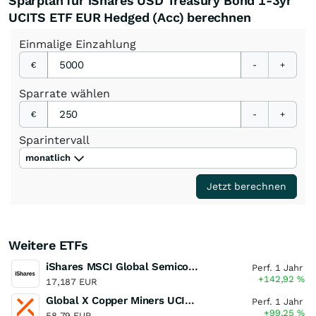
Sparplan für iShares USD Treasury Bond 1-3yr
UCITS ETF EUR Hedged (Acc) berechnen
Einmalige
Einzahlung
€
-
+
Sparrate
wählen
€
-
+
Sparintervall
monatlich
Jetzt berechnen
Weitere ETFs
iShares MSCI Global Semiconductors UCITS ETF USD (Acc)
Perf. 1 Jahr
+142,92
%
17,187 EUR
Global X Copper Miners UCITS ETF USD Acc
Perf. 1 Jahr
+99,25
%
58,79 EUR