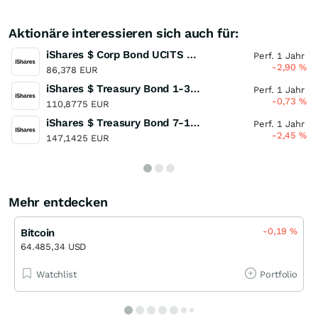
Aktionäre interessieren sich auch für:
iShares $ Corp Bond UCITS ETF USD (Dist)
Perf. 1 Jahr
-2,90
%
86,378 EUR
iShares $ Treasury Bond 1-3yr UCITS ETF
Perf. 1 Jahr
-0,73
%
110,8775 EUR
iShares $ Treasury Bond 7-10yr UCITS ETF
Perf. 1 Jahr
-2,45
%
147,1425 EUR
Mehr entdecken
-0,19
%
Bitcoin
64.485,34 USD
Watchlist
Portfolio