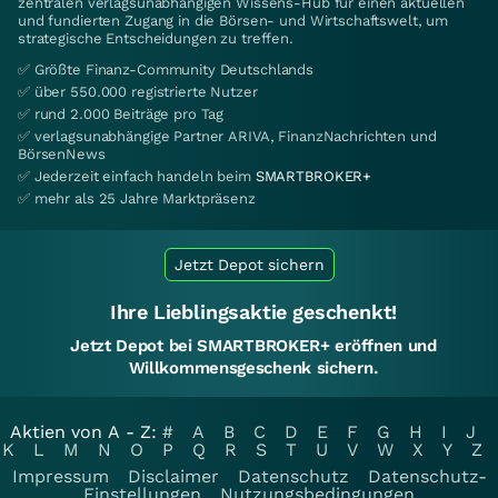
zentralen verlagsunabhängigen Wissens-Hub für einen aktuellen
und fundierten Zugang in die Börsen- und Wirtschaftswelt, um
strategische Entscheidungen zu treffen.
✅ Größte Finanz-Community Deutschlands
✅ über 550.000 registrierte Nutzer
✅ rund 2.000 Beiträge pro Tag
✅ verlagsunabhängige Partner ARIVA, FinanzNachrichten und
BörsenNews
✅ Jederzeit einfach handeln beim
SMARTBROKER+
✅ mehr als 25 Jahre Marktpräsenz
Jetzt Depot sichern
Ihre Lieblingsaktie geschenkt!
Jetzt Depot bei SMARTBROKER+ eröffnen und
Willkommensgeschenk sichern.
Aktien von A - Z:
#
A
B
C
D
E
F
G
H
I
J
K
L
M
N
O
P
Q
R
S
T
U
V
W
X
Y
Z
Impressum
Disclaimer
Datenschutz
Datenschutz-
Einstellungen
Nutzungsbedingungen