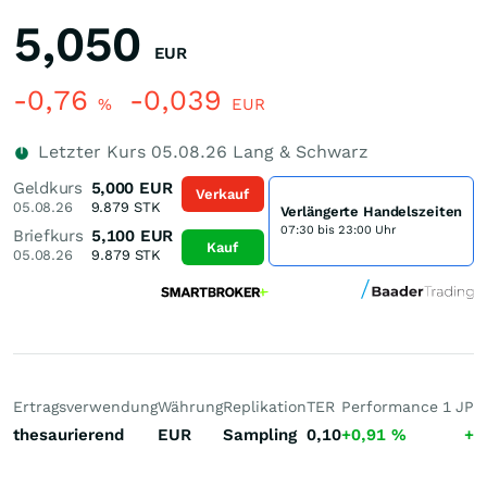
5,050
EUR
-0,76
-0,039
%
EUR
Letzter Kurs
05.08.26
Lang & Schwarz
Geldkurs
5,000
EUR
Verkauf
05.08.26
9.879
STK
Verlängerte Handelszeiten
07:30 bis 23:00 Uhr
Briefkurs
5,100
EUR
Kauf
05.08.26
9.879
STK
Ertragsverwendung
Währung
Replikation
TER
Performance 1 J
Pe
thesaurierend
EUR
Sampling
0,10
+0,91
%
+7