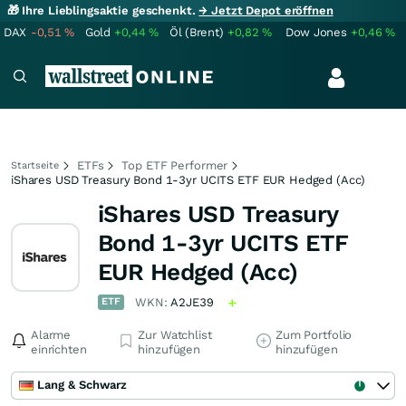
🎁 Ihre Lieblingsaktie geschenkt.
→ Jetzt Depot eröffnen
DAX
-0,51
%
Gold
+0,44
%
Öl (Brent)
+0,82
%
Dow Jones
+0,46
%
ETFs
Top ETF Performer
Startseite
iShares USD Treasury Bond 1-3yr UCITS ETF EUR Hedged (Acc)
iShares USD Treasury
Bond 1-3yr UCITS ETF
EUR Hedged (Acc)
ETF
WKN:
A2JE39
Alarme
Zur Watchlist
Zum Portfolio
einrichten
hinzufügen
hinzufügen
Lang & Schwarz