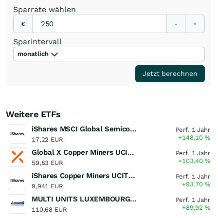
Sparrate
wählen
€
-
+
Sparintervall
monatlich
Jetzt berechnen
Weitere ETFs
iShares MSCI Global Semiconductors UCITS ETF USD (Acc)
Perf. 1 Jahr
+148,10
%
17,22 EUR
Global X Copper Miners UCITS ETF USD Acc
Perf. 1 Jahr
+103,40
%
59,83 EUR
iShares Copper Miners UCITS ETF
Perf. 1 Jahr
+93,70
%
9,941 EUR
MULTI UNITS LUXEMBOURG - Lyxor MSCI Semiconductors ESG Filtered
Perf. 1 Jahr
+89,92
%
110,68 EUR