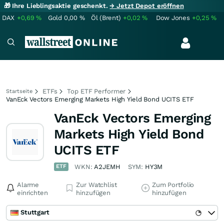
🎁 Ihre Lieblingsaktie geschenkt.
→ Jetzt Depot eröffnen
DAX
+0,69
%
Gold
0,00
%
Öl (Brent)
+0,02
%
Dow Jones
+0,25
%
ETFs
Top ETF Performer
Startseite
VanEck Vectors Emerging Markets High Yield Bond UCITS ETF
VanEck Vectors Emerging
Markets High Yield Bond
UCITS ETF
ETF
WKN:
A2JEMH
SYM:
HY3M
Alarme
Zur Watchlist
Zum Portfolio
einrichten
hinzufügen
hinzufügen
Stuttgart