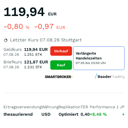
119,94
EUR
-0,80
-0,97
%
EUR
Letzter Kurs
07.08.26
Stuttgart
Geldkurs
119,94
EUR
Verkauf
Verlängerte
07.08.26
1.251
STK
Handelszeiten
Briefkurs
121,87
EUR
07:30 bis 23:00 Uhr
Kauf
07.08.26
1.231
STK
Ertragsverwendung
Währung
Replikation
TER
Performance 1 J
Pe
thesaurierend
USD
Optimiert
0,40
+8,48
%
+2