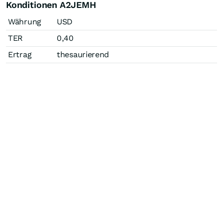
Konditionen A2JEMH
Währung
USD
TER
0,40
Ertrag
thesaurierend