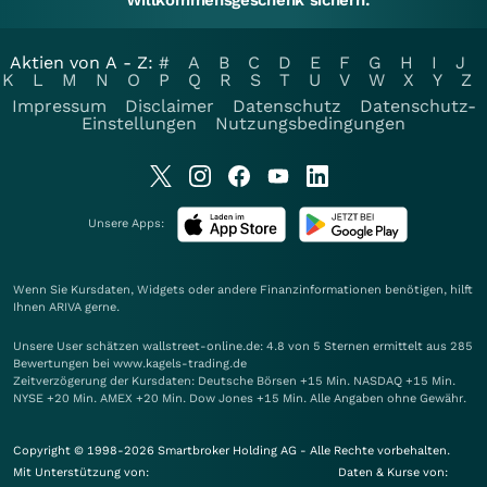
Willkommensgeschenk sichern.
Aktien von A - Z:
#
A
B
C
D
E
F
G
H
I
J
K
L
M
N
O
P
Q
R
S
T
U
V
W
X
Y
Z
Impressum
Disclaimer
Datenschutz
Datenschutz-
Einstellungen
Nutzungsbedingungen
Unsere Apps:
Wenn Sie Kursdaten, Widgets oder andere Finanzinformationen benötigen, hilft
Ihnen
ARIVA
gerne.
Unsere User schätzen wallstreet-online.de: 4.8 von 5 Sternen ermittelt aus 285
Bewertungen bei www.kagels-trading.de
Zeitverzögerung der Kursdaten: Deutsche Börsen +15 Min. NASDAQ +15 Min.
NYSE +20 Min. AMEX +20 Min. Dow Jones +15 Min. Alle Angaben ohne Gewähr.
Copyright © 1998-2026 Smartbroker Holding AG - Alle Rechte vorbehalten.
Mit Unterstützung von:
Daten & Kurse von: