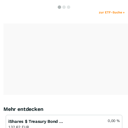
zur ETF-Suche »
Mehr entdecken
0,00
%
iShares $ Treasury Bond 7-10yr UCITS ETF USD (Acc)
132,62 EUR