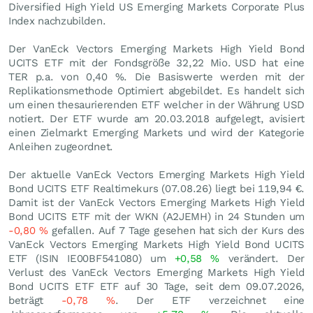
Diversified High Yield US Emerging Markets Corporate Plus
Index nachzubilden.
Der VanEck Vectors Emerging Markets High Yield Bond
UCITS ETF mit der Fondsgröße 32,22 Mio.
USD
hat eine
TER p.a. von 0,40 %. Die Basiswerte werden mit der
Replikationsmethode Optimiert abgebildet. Es handelt sich
um einen thesaurierenden ETF welcher in der Währung USD
notiert. Der ETF wurde am 20.03.2018 aufgelegt, avisiert
einen Zielmarkt Emerging Markets und wird der Kategorie
Anleihen zugeordnet.
Der aktuelle VanEck Vectors Emerging Markets High Yield
Bond UCITS ETF Realtimekurs (
07.08.26
) liegt bei 119,94
€
.
Damit ist der VanEck Vectors Emerging Markets High Yield
Bond UCITS ETF mit der WKN (A2JEMH) in 24 Stunden um
-0,80
%
gefallen. Auf 7 Tage gesehen hat sich der Kurs des
VanEck Vectors Emerging Markets High Yield Bond UCITS
ETF (ISIN IE00BF541080) um
+0,58
%
verändert. Der
Verlust des VanEck Vectors Emerging Markets High Yield
Bond UCITS ETF ETF auf 30 Tage, seit dem 09.07.2026,
beträgt
-0,78
%
. Der ETF verzeichnet eine