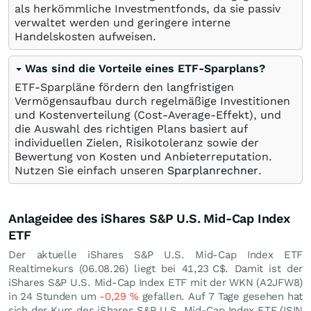
als herkömmliche Investmentfonds, da sie passiv
verwaltet werden und geringere interne
Handelskosten aufweisen.
Was sind die Vorteile eines ETF-Sparplans?
ETF-Sparpläne fördern den langfristigen
Vermögensaufbau durch regelmäßige Investitionen
und Kostenverteilung (Cost-Average-Effekt), und
die Auswahl des richtigen Plans basiert auf
individuellen Zielen, Risikotoleranz sowie der
Bewertung von Kosten und Anbieterreputation.
Nutzen Sie einfach unseren
Sparplanrechner
.
Anlageidee des iShares S&P U.S. Mid-Cap Index
ETF
Der aktuelle iShares S&P U.S. Mid-Cap Index ETF
Realtimekurs (
06.08.26
) liegt bei 41,23
C$
. Damit ist der
iShares S&P U.S. Mid-Cap Index ETF mit der WKN (A2JFW8)
in 24 Stunden um
-0,29
%
gefallen. Auf 7 Tage gesehen hat
sich der Kurs des iShares S&P U.S. Mid-Cap Index ETF (ISIN