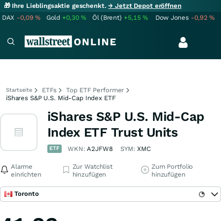
🎁 Ihre Lieblingsaktie geschenkt.
→ Jetzt Depot eröffnen
DAX
-0,09
%
Gold
+0,30
%
Öl (Brent)
+5,15
%
Dow Jones
-0,92
%
ETFs
Top ETF Performer
Startseite
iShares S&P U.S. Mid-Cap Index ETF
iShares S&P U.S. Mid-Cap
Index ETF Trust Units
ETF
WKN:
A2JFW8
SYM:
XMC
Alarme
Zur Watchlist
Zum Portfolio
einrichten
hinzufügen
hinzufügen
Toronto