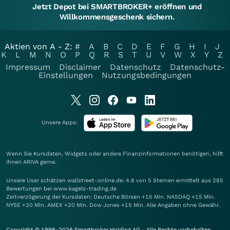
Jetzt Depot bei SMARTBROKER+ eröffnen und
Willkommensgeschenk sichern.
Aktien von A - Z:
#
A
B
C
D
E
F
G
H
I
J
K
L
M
N
O
P
Q
R
S
T
U
V
W
X
Y
Z
Impressum
Disclaimer
Datenschutz
Datenschutz-
Einstellungen
Nutzungsbedingungen
Unsere Apps:
Wenn Sie Kursdaten, Widgets oder andere Finanzinformationen benötigen, hilft
Ihnen
ARIVA
gerne.
Unsere User schätzen wallstreet-online.de: 4.8 von 5 Sternen ermittelt aus 285
Bewertungen bei www.kagels-trading.de
Zeitverzögerung der Kursdaten: Deutsche Börsen +15 Min. NASDAQ +15 Min.
NYSE +20 Min. AMEX +20 Min. Dow Jones +15 Min. Alle Angaben ohne Gewähr.
Copyright © 1998-2026 Smartbroker Holding AG - Alle Rechte vorbehalten.