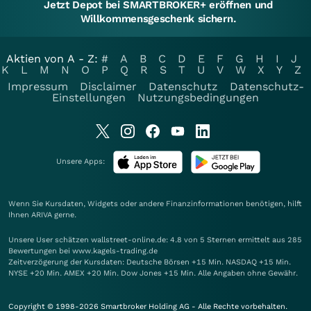
Jetzt Depot bei SMARTBROKER+ eröffnen und
Willkommensgeschenk sichern.
Aktien von A - Z:
#
A
B
C
D
E
F
G
H
I
J
K
L
M
N
O
P
Q
R
S
T
U
V
W
X
Y
Z
Impressum
Disclaimer
Datenschutz
Datenschutz-
Einstellungen
Nutzungsbedingungen
Unsere Apps:
Wenn Sie Kursdaten, Widgets oder andere Finanzinformationen benötigen, hilft
Ihnen
ARIVA
gerne.
Unsere User schätzen wallstreet-online.de: 4.8 von 5 Sternen ermittelt aus 285
Bewertungen bei www.kagels-trading.de
Zeitverzögerung der Kursdaten: Deutsche Börsen +15 Min. NASDAQ +15 Min.
NYSE +20 Min. AMEX +20 Min. Dow Jones +15 Min. Alle Angaben ohne Gewähr.
Copyright © 1998-2026 Smartbroker Holding AG - Alle Rechte vorbehalten.