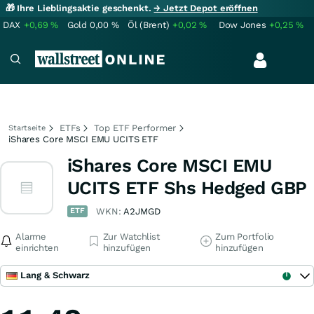
🎁 Ihre Lieblingsaktie geschenkt.
→ Jetzt Depot eröffnen
DAX
+0,69
%
Gold
0,00
%
Öl (Brent)
+0,02
%
Dow Jones
+0,25
%
ETFs
Top ETF Performer
Startseite
iShares Core MSCI EMU UCITS ETF
iShares Core MSCI EMU
UCITS ETF Shs Hedged GBP
ETF
WKN:
A2JMGD
Alarme
Zur Watchlist
Zum Portfolio
einrichten
hinzufügen
hinzufügen
Lang & Schwarz