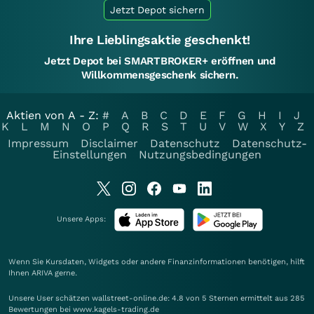
Jetzt Depot sichern
Ihre Lieblingsaktie geschenkt!
Jetzt Depot bei SMARTBROKER+ eröffnen und
Willkommensgeschenk sichern.
Aktien von A - Z:
#
A
B
C
D
E
F
G
H
I
J
K
L
M
N
O
P
Q
R
S
T
U
V
W
X
Y
Z
Impressum
Disclaimer
Datenschutz
Datenschutz-
Einstellungen
Nutzungsbedingungen
Unsere Apps:
Wenn Sie Kursdaten, Widgets oder andere Finanzinformationen benötigen, hilft
Ihnen
ARIVA
gerne.
Unsere User schätzen wallstreet-online.de: 4.8 von 5 Sternen ermittelt aus 285
Bewertungen bei www.kagels-trading.de