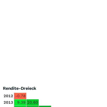
Rendite-Dreieck
2012
-0.78
2013
9.39
20.60