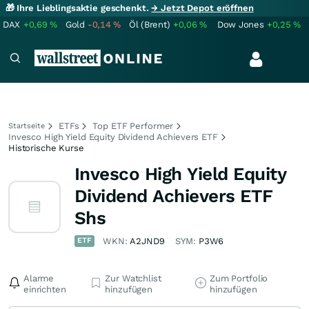
🎁 Ihre Lieblingsaktie geschenkt.
→ Jetzt Depot eröffnen
DAX
+0,69
%
Gold
-0,14
%
Öl (Brent)
+0,06
%
Dow Jones
+0,25
%
ETFs
Top ETF Performer
Startseite
Invesco High Yield Equity Dividend Achievers ETF
Historische Kurse
Invesco High Yield Equity
Dividend Achievers ETF
Shs
ETF
WKN:
A2JND9
SYM:
P3W6
Alarme
Zur Watchlist
Zum Portfolio
einrichten
hinzufügen
hinzufügen