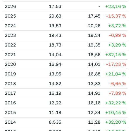
2026
17,53
-
+23,16
%
2025
20,63
17,45
-15,37
%
2024
19,53
20,26
+3,72
%
2023
19,43
19,24
-0,99
%
2022
18,73
19,35
+3,29
%
2021
14,04
18,56
+32,15
%
2020
16,94
14,01
-17,28
%
2019
13,95
16,88
+21,04
%
2018
14,82
13,83
-6,65
%
2017
16,19
14,91
-7,89
%
2016
12,22
16,16
+32,22
%
2015
11,18
12,34
+10,45
%
2014
8,535
11,28
+32,20
%