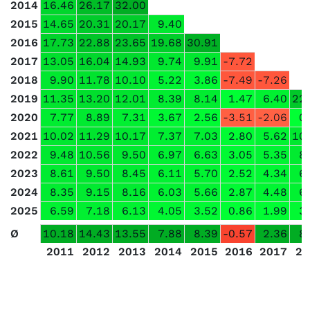
2014
16.46
26.17
32.00
2015
14.65
20.31
20.17
9.40
2016
17.73
22.88
23.65
19.68
30.91
2017
13.05
16.04
14.93
9.74
9.91
-7.72
2018
9.90
11.78
10.10
5.22
3.86
-7.49
-7.26
2019
11.35
13.20
12.01
8.39
8.14
1.47
6.40
22
2020
7.77
8.89
7.31
3.67
2.56
-3.51
-2.06
0
2021
10.02
11.29
10.17
7.37
7.03
2.80
5.62
10
2022
9.48
10.56
9.50
6.97
6.63
3.05
5.35
8
2023
8.61
9.50
8.45
6.11
5.70
2.52
4.34
6
2024
8.35
9.15
8.16
6.03
5.66
2.87
4.48
6
2025
6.59
7.18
6.13
4.05
3.52
0.86
1.99
3
Ø
10.18
14.43
13.55
7.88
8.39
-0.57
2.36
8
2011
2012
2013
2014
2015
2016
2017
20