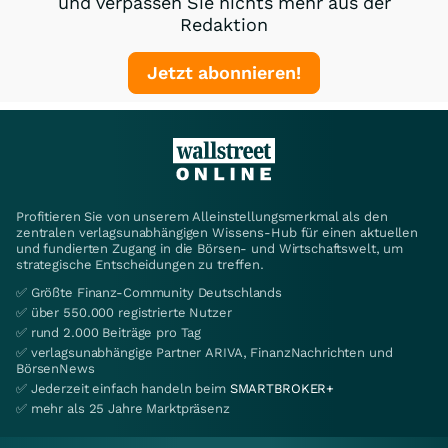
und verpassen Sie nichts mehr aus der
Redaktion
Jetzt abonnieren!
Profitieren Sie von unserem Alleinstellungsmerkmal als den
zentralen verlagsunabhängigen Wissens-Hub für einen aktuellen
und fundierten Zugang in die Börsen- und Wirtschaftswelt, um
strategische Entscheidungen zu treffen.
✅ Größte Finanz-Community Deutschlands
✅ über 550.000 registrierte Nutzer
✅ rund 2.000 Beiträge pro Tag
✅ verlagsunabhängige Partner ARIVA, FinanzNachrichten und
BörsenNews
✅ Jederzeit einfach handeln beim
SMARTBROKER+
✅ mehr als 25 Jahre Marktpräsenz