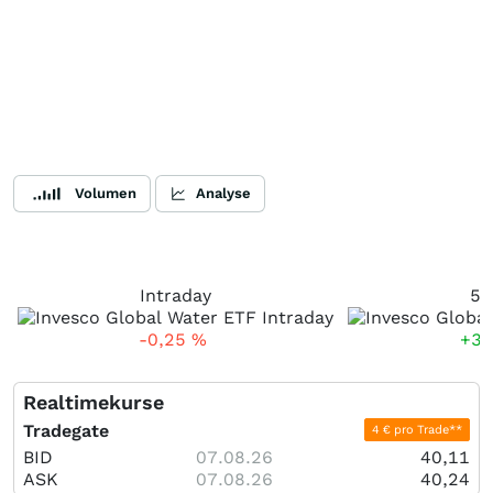
Volumen
Analyse
Intraday
5 
-0,25
%
+3,
Realtimekurse
Tradegate
4 € pro Trade**
BID
07.08.26
40,11
ASK
07.08.26
40,24