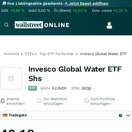
🎁 Ihre Lieblingsaktie geschenkt.
→ Jetzt Depot eröffnen
DAX
+0,69
%
Gold
0,00
%
Öl (Brent)
+0,02
%
Dow Jones
+0,25
%
ETFs
Top ETF Performer
Invesco Global Water ETF
Startseite
Invesco Global Water ETF
Shs
ETF
WKN:
A2JNDF
SYM:
GEQE
Alarme
Zur Watchlist
Zum Portfolio
einrichten
hinzufügen
hinzufügen
Tradegate