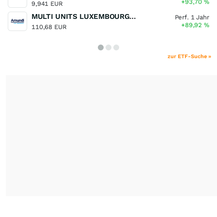
+93,70
%
9,941 EUR
MULTI UNITS LUXEMBOURG - Lyxor MSCI Semiconductors ESG Filtered
Perf. 1 Jahr
+89,92
%
110,68 EUR
zur ETF-Suche »