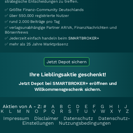
strategische Entscheidungen zu treffen.
✅ Größte Finanz-Community Deutschlands
✅ über 550.000 registrierte Nutzer
✅ rund 2.000 Beiträge pro Tag
✅ verlagsunabhängige Partner ARIVA, FinanzNachrichten und
BörsenNews
✅ Jederzeit einfach handeln beim
SMARTBROKER+
✅ mehr als 25 Jahre Marktpräsenz
Jetzt Depot sichern
Ihre Lieblingsaktie geschenkt!
Jetzt Depot bei SMARTBROKER+ eröffnen und
Willkommensgeschenk sichern.
Aktien von A - Z:
#
A
B
C
D
E
F
G
H
I
J
K
L
M
N
O
P
Q
R
S
T
U
V
W
X
Y
Z
Impressum
Disclaimer
Datenschutz
Datenschutz-
Einstellungen
Nutzungsbedingungen