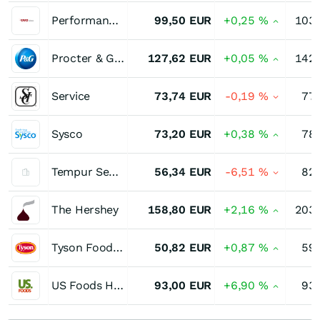
Performance Food Group
99,50
EUR
+0,25
%
103
Procter & Gamble
127,62
EUR
+0,05
%
142
Service
73,74
EUR
-0,19
%
77
Sysco
73,20
EUR
+0,38
%
78
Tempur Sealy International
56,34
EUR
-6,51
%
82
The Hershey
158,80
EUR
+2,16
%
203
Tyson Foods (A)
50,82
EUR
+0,87
%
59
US Foods Holding
93,00
EUR
+6,90
%
93