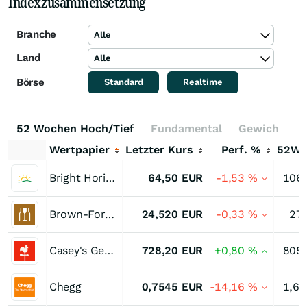
Indexzusammensetzung
Branche
Alle
Land
Alle
Börse
Standard
Realtime
52 Wochen Hoch/Tief
Fundamental
Gewichtung
Wertpapier
Letzter Kurs
Perf. %
52W
Bright Horizons Family Solutions
64,50
EUR
-1,53
%
106
Brown-Forman Registered (B)
24,520
EUR
-0,33
%
27
Casey's General Stores
728,20
EUR
+0,80
%
805
Chegg
0,7545
EUR
-14,16
%
1,6