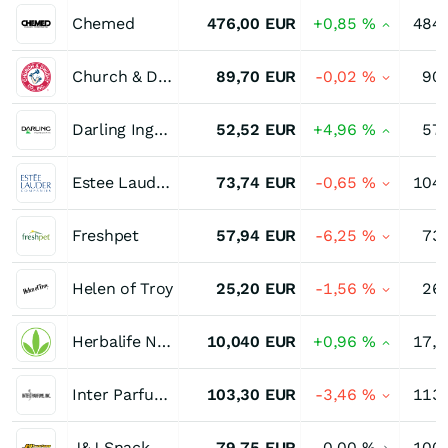
Chemed
476,00
EUR
+0,85
%
484
Church & Dwight
89,70
EUR
-0,02
%
90
Darling Ingredients
52,52
EUR
+4,96
%
57
Estee Lauder Companies Registered (A)
73,74
EUR
-0,65
%
104
Freshpet
57,94
EUR
-6,25
%
73
Helen of Troy
25,20
EUR
-1,56
%
26
Herbalife Nutrition
10,040
EUR
+0,96
%
17,
Inter Parfums
103,30
EUR
-3,46
%
113
J&J Snack Foods
79,75
EUR
0,00
%
100