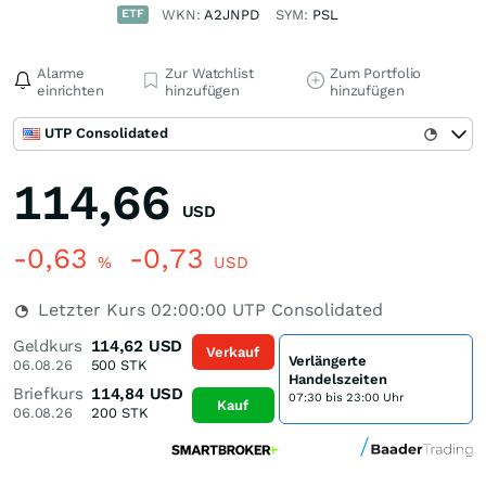
ETF
WKN:
A2JNPD
SYM:
PSL
Alarme
Zur Watchlist
Zum Portfolio
einrichten
hinzufügen
hinzufügen
UTP Consolidated
114,66
USD
-0,63
-0,73
%
USD
Letzter Kurs
02:00:00
UTP Consolidated
Geldkurs
114,62
USD
Verkauf
Verlängerte
06.08.26
500
STK
Handelszeiten
Briefkurs
114,84
USD
07:30 bis 23:00 Uhr
Kauf
06.08.26
200
STK