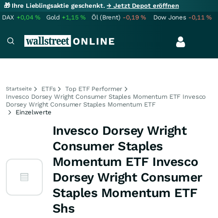
🎁 Ihre Lieblingsaktie geschenkt.
→ Jetzt Depot eröffnen
DAX
+0,04
%
Gold
+1,15
%
Öl (Brent)
-0,19
%
Dow Jones
-0,11
%
ETFs
Top ETF Performer
Startseite
Invesco Dorsey Wright Consumer Staples Momentum ETF Invesco
Dorsey Wright Consumer Staples Momentum ETF
Einzelwerte
Invesco Dorsey Wright
Consumer Staples
Momentum ETF Invesco
Dorsey Wright Consumer
Staples Momentum ETF
Shs