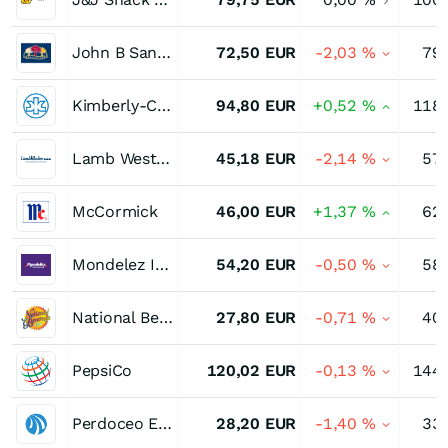
John B Sanfilippo & Son
72,50
EUR
-2,03
%
79
Kimberly-Clark
94,80
EUR
+0,52
%
118
Lamb Weston Holdings
45,18
EUR
-2,14
%
57
McCormick
46,00
EUR
+1,37
%
62
Mondelez International Registered (A)
54,20
EUR
-0,50
%
58
National Beverage
27,80
EUR
-0,71
%
40
PepsiCo
120,02
EUR
-0,13
%
144
Perdoceo Education Corporation
28,20
EUR
-1,40
%
33