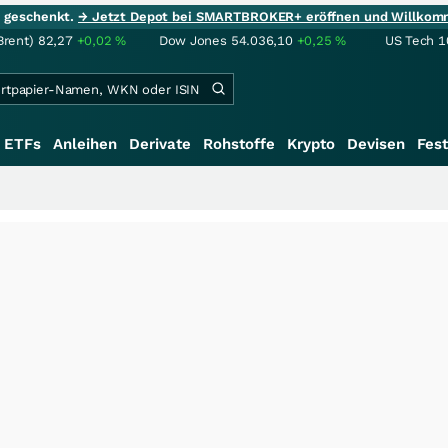
ie geschenkt.
→ Jetzt Depot bei SMARTBROKER+ eröffnen und Willkom
Brent)
82,27
+0,02
%
Dow Jones
54.036,10
+0,25
%
US Tech 1
ETFs
Anleihen
Derivate
Rohstoffe
Krypto
Devisen
Fest