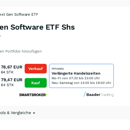
ext Gen Software ETF
Gen Software ETF Shs
Y
m Portfolio hinzufügen
78,67
EUR
Verkauf
Hinweis
64
STK
Verlängerte Handelszeiten
Mo-Fr von
07:30 bis 23:00 Uhr
79,47
EUR
Kauf
Neu: Samstag von 14:00 bis 19:00 Uhr
64
STK
ools & Vergleiche