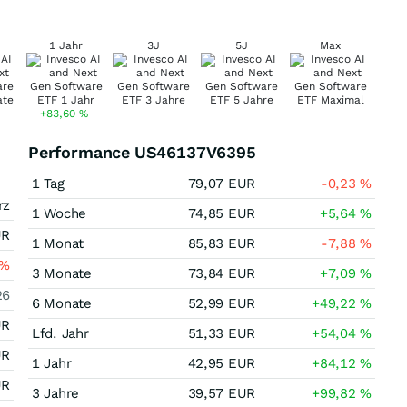
1 Jahr
3J
5J
Max
+83,60
%
Performance US46137V6395
1 Tag
79,07
EUR
-0,23
%
rz
1 Woche
74,85
EUR
+5,64
%
UR
1 Monat
85,83
EUR
-7,88
%
%
3 Monate
73,84
EUR
+7,09
%
26
6 Monate
52,99
EUR
+49,22
%
UR
Lfd. Jahr
51,33
EUR
+54,04
%
UR
1 Jahr
42,95
EUR
+84,12
%
UR
3 Jahre
39,57
EUR
+99,82
%