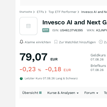
ETFs
Top ETF Performer
Invesco AI and N
Startseite
Invesco AI and Next 
ETF
ISIN:
US46137V6395
WKN:
A2JNP
Alarme einrichten
Zur Watchlist hinzufügen
Zu
79,07
Geldkurs
EUR
07.08.26
Briefkurs
-0,23
-0,18
%
EUR
07.08.26
Letzter Kurs
07.08.26
Lang & Schwarz
Übersicht
Kurse & Analysen
Forum
T