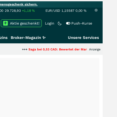
mensgeschenk sichern.
00
29.728,93
+1,18
%
EUR/USD
1,15587
0,00
%
Aktie geschenkt!
Login
Push-Kurse
zins
Broker-Magazin ✨
Unsere Services
+++
Saga bei 0,53 CAD: Bewertet der Markt noch immer nur die Hälfte de
Anzeige