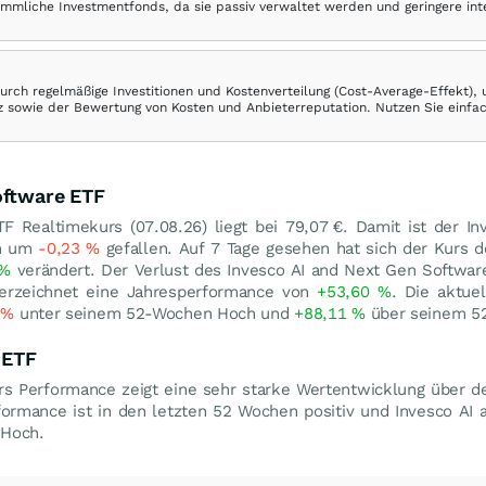
ömmliche Investmentfonds, da sie passiv verwaltet werden und geringere in
rch regelmäßige Investitionen und Kostenverteilung (Cost-Average-Effekt),
ranz sowie der Bewertung von Kosten und Anbieterreputation. Nutzen Sie einfa
oftware ETF
TF Realtimekurs (
07.08.26
) liegt bei 79,07
€
. Damit ist der I
en um
-0,23
%
gefallen. Auf 7 Tage gesehen hat sich der Kurs d
%
verändert. Der Verlust des Invesco AI and Next Gen Softwar
erzeichnet eine Jahresperformance von
+53,60
%
. Die aktue
9
%
unter seinem 52-Wochen Hoch und
+88,11
%
über seinem 52
 ETF
s Performance zeigt eine sehr starke Wertentwicklung über d
formance ist in den letzten 52 Wochen positiv und Invesco AI
Hoch.