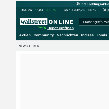
🎁 Ihre Lieblingsakt
DAX
26.355,84
+0,69
%
Gold
4.342,26
0,00
%
Öl (
Depot eröffnen
Aktien
Community
Nachrichten
Indizes
Fonds
NEWS TICKER