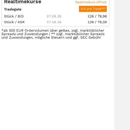
Realtimekurse
Realtimekurs öffnen
4 € pro Trade**
Tradegate
Stück /
BID
07.08.26
126
/
78,96
Stück /
ASK
07.08.26
126
/
79,09
*ab 500 EUR Ordervolumen über gettex, zzgl. marktüblicher
Spreads und Zuwendungen | ** zzgl. marktüblicher Spreads
und Zuwendungen, mögliche Steuern und ggf. SEC Gebühr