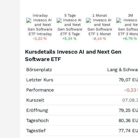
Intraday
5 Tage
1 Monat
3M
-0,23
%
+5,34
%
-8,14
%
+6,79
%
Kursdetails Invesco AI and Next Gen
Software ETF
Börsenplatz
Lang & Schwa
Letzter Kurs
79,07
E
Performance
-0,23
Kurszeit
07.08.
Eröffnung
79,25
E
Tageshoch
80,36
E
Tagestief
77,74
E