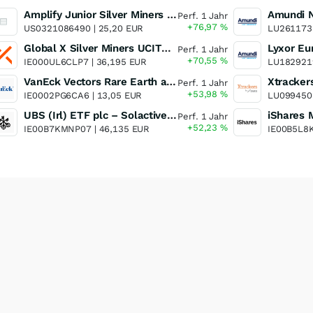
Amplify Junior Silver Miners ETF Junior Silver Miners ETF
Perf. 1 Jahr
+76,97
%
US0321086490 |
25,20 EUR
LU261173
Global X Silver Miners UCITS ETF
Perf. 1 Jahr
+70,55
%
IE000UL6CLP7 |
36,195 EUR
LU182921
VanEck Vectors Rare Earth and Strategic Metals UCITS ETF
Perf. 1 Jahr
+53,98
%
IE0002PG6CA6 |
13,05 EUR
LU099450
UBS (Irl) ETF plc – Solactive Global Pure Gold Miners UCITS ETF - A Dis USD o.N.
Perf. 1 Jahr
+52,23
%
IE00B7KMNP07 |
46,135 EUR
IE00B5L8