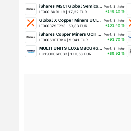
iShares MSCI Global Semiconductors UCITS ETF USD (Acc)
Perf. 1 Jahr
+148,10
%
IE000I8KRLL9 |
17,22 EUR
Global X Copper Miners UCITS ETF USD Acc
Perf. 1 Jahr
+103,40
%
IE0003Z9E2Y3 |
59,83 EUR
iShares Copper Miners UCITS ETF
Perf. 1 Jahr
+93,70
%
IE00063FT9K6 |
9,941 EUR
MULTI UNITS LUXEMBOURG - Lyxor MSCI Semiconductors ESG Filtered
Perf. 1 Jahr
+89,92
%
LU1900066033 |
110,68 EUR