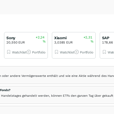
+2,24
+2,31
Sony
Xiaomi
SAP
%
%
20,550 EUR
3,0385 EUR
178,66
Watchlist
Portfolio
Watchlist
Portfolio
Wat
hen oder andere Vermögenswerte enthält und wie eine Aktie während des Han
 Fonds?
 Handelstages gehandelt werden, können ETFs den ganzen Tag über gekauft