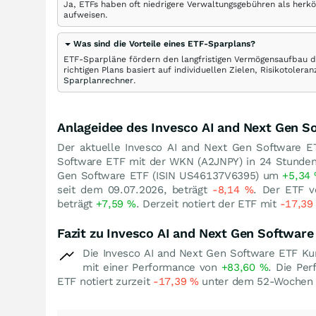
Ja, ETFs haben oft niedrigere Verwaltungsgebühren als herk
aufweisen.
Was sind die Vorteile eines ETF-Sparplans?
ETF-Sparpläne fördern den langfristigen Vermögensaufbau du
richtigen Plans basiert auf individuellen Zielen, Risikotole
Sparplanrechner
.
Anlageidee des Invesco AI and Next Gen S
Der aktuelle Invesco AI and Next Gen Software E
Software ETF mit der WKN (A2JNPY) in 24 Stund
Gen Software ETF (ISIN US46137V6395) um
+5,34
seit dem 09.07.2026, beträgt
-8,14
%
. Der ETF v
beträgt
+7,59
%
. Derzeit notiert der ETF mit
-17,3
Fazit zu Invesco AI and Next Gen Software
Die Invesco AI and Next Gen Software ETF Kur
mit einer Performance von
+83,60
%
. Die Per
ETF notiert zurzeit
-17,39
%
unter dem 52-Wochen 