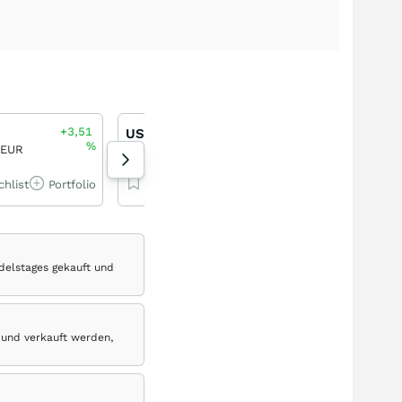
+3,51
+1,18
US Tech 100
US Tech 100
%
%
 EUR
29.728,93 PKT
29.728,93 PKT
chlist
Portfolio
Watchlist
Portfolio
Watchlist
Por
delstages gekauft und
 und verkauft werden,