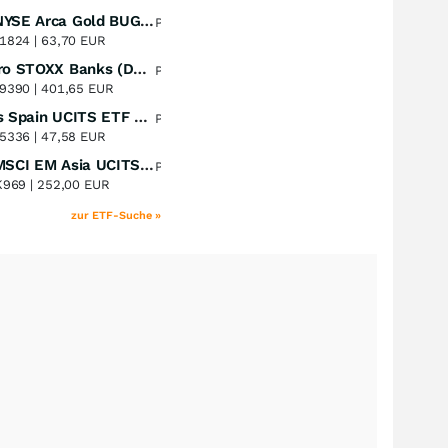
Amundi NYSE Arca Gold BUGS UCITS ETF Dist
Perf. 1 Jahr
+51,49
%
1824 |
63,70 EUR
Lyxor Euro STOXX Banks (DR) UCITS ETF- Acc
Perf. 1 Jahr
+51,31
%
9390 |
401,65 EUR
Xtrackers Spain UCITS ETF Distribution
Perf. 1 Jahr
+41,30
%
5336 |
47,58 EUR
iShares MSCI EM Asia UCITS ETF
Perf. 1 Jahr
+39,55
%
K969 |
252,00 EUR
zur ETF-Suche »