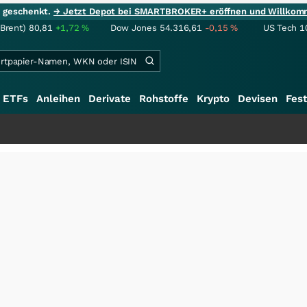
ie geschenkt.
→ Jetzt Depot bei SMARTBROKER+ eröffnen und Willkom
(Brent)
80,81
+1,72
%
Dow Jones
54.316,61
-0,15
%
US Tech 1
ETFs
Anleihen
Derivate
Rohstoffe
Krypto
Devisen
Fest