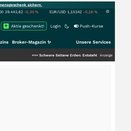
mensgeschenk sichern.
00
29.442,62
-0,30
%
EUR/USD
1,15342
-0,18
%
Aktie geschenkt!
Login
Push-Kurse
zins
Broker-Magazin ✨
Unsere Services
+++
Schwere Seltene Erden: Entsteht hier die nächste Milliarden
Anzeige