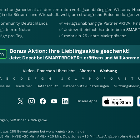
instellungsmerkmal als den zentralen verlagsunabhängigen Wissens-Hub 
 in die Börsen- und Wirtschaftswelt, um strategische Entscheidungen zu
Community Deutschlands
✅ verlagsunabhängige Partner ARIVA, Fi
gistrierte Nutzer
✅ Jederzeit einfach handeln beim
SMART
räge pro Tag
✅ mehr als 25 Jahre Marktpräsenz
Bonus Aktion:
Ihre Lieblingsaktie geschenkt!
rn
Jetzt Depot bei SMARTBROKER+ eröffnen und Willkommen
Aktien-Branchen Übersicht
Sitemap
Werbung
A
B
C
D
E
F
G
H
I
J
K
L
M
N
O
P
Q
R
S
T
essum
Disclaimer
Datenschutz
Datenschutz-Einstellungen
Nutzungsbedin
Unsere Apps:
gen, hilft Ihnen
ARIVA
gerne.
elt aus 285 Bewertungen bei www.kagels-trading.de
15 Min. NYSE +20 Min. AMEX +20 Min. Dow Jones +15 Min. Alle Angaben ohne Gewäh