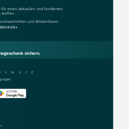
für einen aktuellen und fundierten
 treffen.
nanzNachrichten und BörsenNews
BROKER+
sgeschenk sichern.
U
V
W
X
Y
Z
gungen
r.