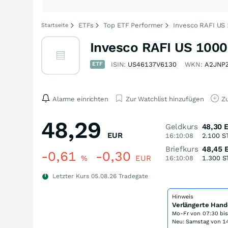
ETFs
Top ETF Performer
Invesco RAFI US
Startseite
Invesco RAFI US 1000
ETF
ISIN:
US46137V6130
WKN:
A2JNP
Alarme einrichten
Zur Watchlist hinzufügen
Zu
48,29
Geldkurs
48,30
EUR
16:10:08
2.100
S
Briefkurs
48,45
-0,61
-0,30
%
EUR
16:10:08
1.300
S
Letzter Kurs
05.08.26
Tradegate
Hinweis
Verlängerte Hand
Mo-Fr von
07:30 bi
Neu: Samstag von 14