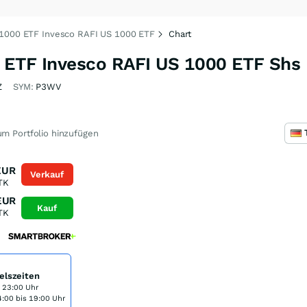
 1000 ETF Invesco RAFI US 1000 ETF
Chart
 ETF Invesco RAFI US 1000 ETF Shs
Z
SYM:
P3WV
m Portfolio hinzufügen
EUR
Verkauf
TK
EUR
Kauf
TK
elszeiten
s 23:00 Uhr
:00 bis 19:00 Uhr