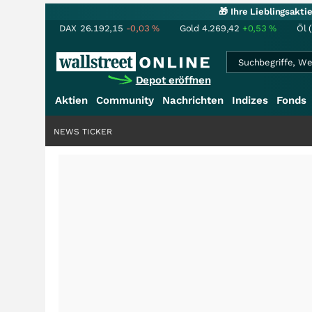
🎁 Ihre Lieblingsakt
DAX
26.192,15
-0,03
%
Gold
4.269,42
+0,53
%
Öl 
Depot eröffnen
Aktien
Community
Nachrichten
Indizes
Fonds
NEWS TICKER