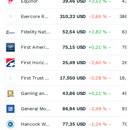
Equinor
39,46
USD
+3,52
%
43,
Evercore Registered (A)
310,33
USD
-2,65
%
388,
Fidelity National Financial FNF Group
52,54
USD
+2,82
%
61,
First American Financial
75,15
USD
+0,21
%
79,
First Horizon Corporation
25,49
USD
-2,60
%
26,
First Trust Intermediate Duration Preferred & Income Fund
17,550
USD
-0,28
%
19,7
Gaming and Leisure Properties
43,86
USD
+0,11
%
49,
General Motors
86,94
USD
-2,49
%
91,
Hancock Whitney Corporation
77,35
USD
-1,24
%
79,