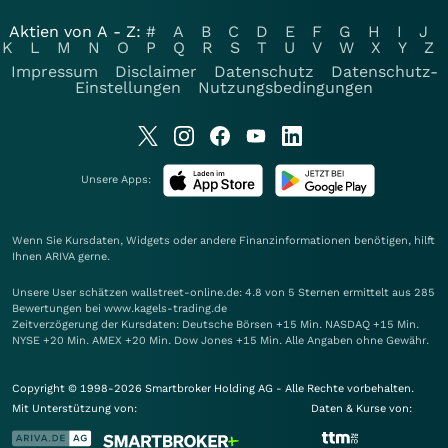
Aktien von A - Z:
#
A
B
C
D
E
F
G
H
I
J
K
L
M
N
O
P
Q
R
S
T
U
V
W
X
Y
Z
Impressum
Disclaimer
Datenschutz
Datenschutz-
Einstellungen
Nutzungsbedingungen
Unsere Apps:
Wenn Sie Kursdaten, Widgets oder andere Finanzinformationen benötigen, hilft
Ihnen
ARIVA
gerne.
Unsere User schätzen wallstreet-online.de: 4.8 von 5 Sternen ermittelt aus 285
Bewertungen bei www.kagels-trading.de
Zeitverzögerung der Kursdaten: Deutsche Börsen +15 Min. NASDAQ +15 Min.
NYSE +20 Min. AMEX +20 Min. Dow Jones +15 Min. Alle Angaben ohne Gewähr.
Copyright © 1998-2026 Smartbroker Holding AG - Alle Rechte vorbehalten.
Mit Unterstützung von:
Daten & Kurse von: