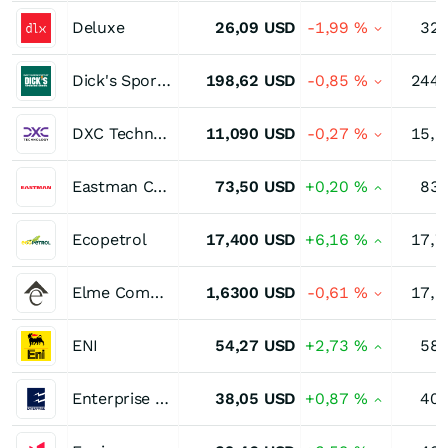
Deluxe
26,09
USD
-1,99
%
32,
Dick's Sporting Goods
198,62
USD
-0,85
%
244,
DXC Technology Company
11,090
USD
-0,27
%
15,6
Eastman Chemical
73,50
USD
+0,20
%
83,
Ecopetrol
17,400
USD
+6,16
%
17,7
Elme Communities Registered of Benef Interest
1,6300
USD
-0,61
%
17,6
ENI
54,27
USD
+2,73
%
58,
Enterprise Products Partners
38,05
USD
+0,87
%
40,