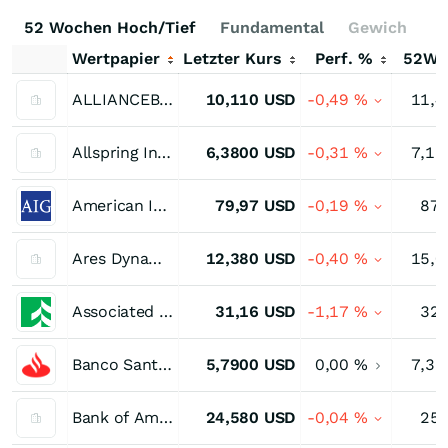
52 Wochen Hoch/Tief
Fundamental
Gewichtung
Wertpapier
Letzter Kurs
Perf. %
52W-
ALLIANCEBERNSTE/COM
10,110
USD
-0,49
%
11,4
Allspring Income Opportunities Fund
6,3800
USD
-0,31
%
7,15
American International Group
79,97
USD
-0,19
%
87,
Ares Dynamic Credit Allocation Fund Inc
12,380
USD
-0,40
%
15,0
Associated Banc-Corp
31,16
USD
-1,17
%
32,
Banco Santander (Brasil)
5,7900
USD
0,00
%
7,31
Bank of America Depositary
24,580
USD
-0,04
%
25,