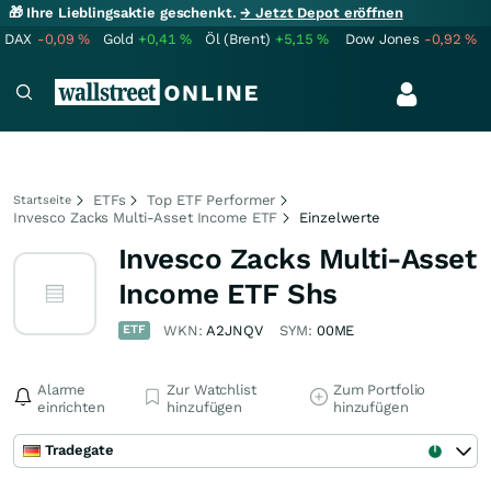
🎁 Ihre Lieblingsaktie geschenkt.
→ Jetzt Depot eröffnen
DAX
-0,09
%
Gold
+0,41
%
Öl (Brent)
+5,15
%
Dow Jones
-0,92
%
ETFs
Top ETF Performer
Startseite
Invesco Zacks Multi-Asset Income ETF
Einzelwerte
Invesco Zacks Multi-Asset
Income ETF Shs
ETF
WKN:
A2JNQV
SYM:
00ME
Alarme
Zur Watchlist
Zum Portfolio
einrichten
hinzufügen
hinzufügen
Tradegate