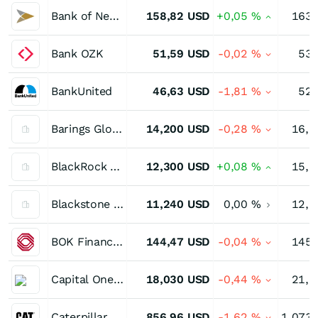
Bank of New York Mellon
158,82
USD
+0,05
%
163,
Bank OZK
51,59
USD
-0,02
%
53,
BankUnited
46,63
USD
-1,81
%
52,
Barings Global Short Duration High Yield Fund of Benef Interest
14,200
USD
-0,28
%
16,8
BlackRock Multi-Sector Income Trust
12,300
USD
+0,08
%
15,1
Blackstone Strategic Credit 2027 Term Fund chSBI
11,240
USD
0,00
%
12,6
BOK Financial
144,47
USD
-0,04
%
145,
Capital One Financial Depositary Shs (I)
18,030
USD
-0,44
%
21,2
Caterpillar
856,96
USD
-1,62
%
1.073,