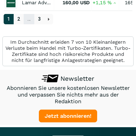
Lamar Advertising Registered (A)
160,00
USD
+1,15
%
165,
1
2
…
3
Im Durchschnitt erleiden 7 von 10 Kleinanlegern
Verluste beim Handel mit Turbo-Zertifikaten. Turbo-
Zertifikate sind hoch risikoreiche Produkte und
nicht für langfristige Anlagestrategien geeignet.
Newsletter
Abonnieren Sie unsere kostenlosen Newsletter
und verpassen Sie nichts mehr aus der
Redaktion
Jetzt abonnieren!