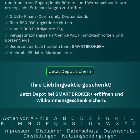
und fundierten Zugang in die Börsen- und Wirtschaftswelt, um
strategische Entscheidungen zu treffen.
✅ Größte Finanz-Community Deutschlands
✅ über 550.000 registrierte Nutzer
✅ rund 2.000 Beiträge pro Tag
✅ verlagsunabhängige Partner ARIVA, FinanzNachrichten und
BörsenNews
✅ Jederzeit einfach handeln beim
SMARTBROKER+
✅ mehr als 25 Jahre Marktpräsenz
Jetzt Depot sichern
Ihre Lieblingsaktie geschenkt!
Jetzt Depot bei SMARTBROKER+ eröffnen und
Willkommensgeschenk sichern.
Aktien von A - Z:
#
A
B
C
D
E
F
G
H
I
J
K
L
M
N
O
P
Q
R
S
T
U
V
W
X
Y
Z
Impressum
Disclaimer
Datenschutz
Datenschutz-
Einstellungen
Nutzungsbedingungen