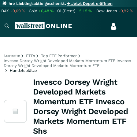
🎁 Ihre Lieblingsaktie geschenkt.
→ Jetzt Depot eröffnen
DAX
-0,09
%
Gold
+0,48
%
Öl (Brent)
+5,15
%
Dow Jones
-0,92
%
ETFs
Top ETF Performer
Startseite
Invesco Dorsey Wright Developed Markets Momentum ETF Invesco
Dorsey Wright Developed Markets Momentum ETF
Handelsplätze
Invesco Dorsey Wright
Developed Markets
Momentum ETF Invesco
Dorsey Wright Developed
Markets Momentum ETF
Shs