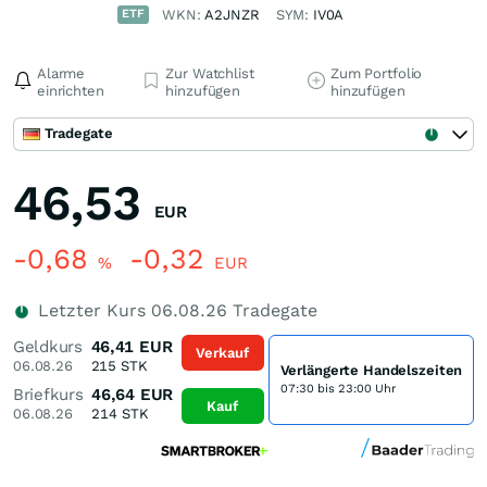
ETF
WKN:
A2JNZR
SYM:
IV0A
Alarme
Zur Watchlist
Zum Portfolio
einrichten
hinzufügen
hinzufügen
Tradegate
46,53
EUR
-0,68
-0,32
%
EUR
Letzter Kurs
06.08.26
Tradegate
Geldkurs
46,41
EUR
Verkauf
06.08.26
215
STK
Verlängerte Handelszeiten
07:30 bis 23:00 Uhr
Briefkurs
46,64
EUR
Kauf
06.08.26
214
STK