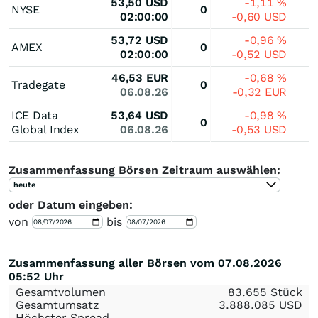
53,50
USD
-1,11
%
NYSE
0
02:00:00
-0,60
USD
53,72
USD
-0,96
%
AMEX
0
02:00:00
-0,52
USD
46,53
EUR
-0,68
%
Tradegate
0
06.08.26
-0,32
EUR
ICE Data
53,64
USD
-0,98
%
0
Global Index
06.08.26
-0,53
USD
Zusammenfassung Börsen Zeitraum auswählen:
heute
oder Datum eingeben:
von
bis
Zusammenfassung aller Börsen vom 07.08.2026
05:52 Uhr
Gesamtvolumen
83.655 Stück
Gesamtumsatz
3.888.085
USD
Höchster Spread
-