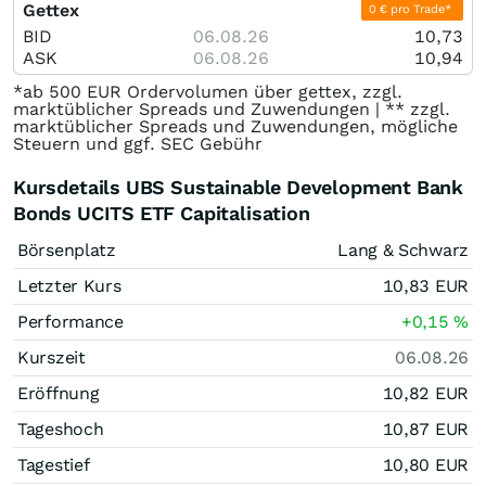
Gettex
0 € pro Trade*
BID
06.08.26
10,73
ASK
06.08.26
10,94
*ab 500 EUR Ordervolumen über gettex, zzgl.
marktüblicher Spreads und Zuwendungen | ** zzgl.
marktüblicher Spreads und Zuwendungen, mögliche
Steuern und ggf. SEC Gebühr
Kursdetails UBS Sustainable Development Bank
Bonds UCITS ETF Capitalisation
Börsenplatz
Lang & Schwarz
Letzter Kurs
10,83
EUR
Performance
+0,15
%
Kurszeit
06.08.26
Eröffnung
10,82
EUR
Tageshoch
10,87
EUR
Tagestief
10,80
EUR