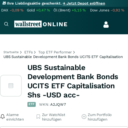
🎁 Ihre Lieblingsaktie geschenkt.
→ Jetzt Depot eröffnen
DAX
-0,09
%
Gold
+0,47
%
Öl (Brent)
+5,15
%
Dow Jones
-0,92
%
ETFs
Top ETF Performer
Startseite
UBS Sustainable Development Bank Bonds UCITS ETF Capitalisation
UBS Sustainable
Development Bank Bonds
UCITS ETF Capitalisation
Shs -USD acc-
ETF
WKN:
A2JQW7
Alarme
Zur Watchlist
Zum Portfolio
einrichten
hinzufügen
hinzufügen