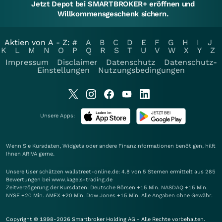
Jetzt Depot bei SMARTBROKER+ eröffnen und
Willkommensgeschenk sichern.
Aktien von A - Z:
#
A
B
C
D
E
F
G
H
I
J
K
L
M
N
O
P
Q
R
S
T
U
V
W
X
Y
Z
Impressum
Disclaimer
Datenschutz
Datenschutz-
Einstellungen
Nutzungsbedingungen
Unsere Apps:
Wenn Sie Kursdaten, Widgets oder andere Finanzinformationen benötigen, hilft
Ihnen
ARIVA
gerne.
Unsere User schätzen wallstreet-online.de: 4.8 von 5 Sternen ermittelt aus 285
Bewertungen bei www.kagels-trading.de
Zeitverzögerung der Kursdaten: Deutsche Börsen +15 Min. NASDAQ +15 Min.
NYSE +20 Min. AMEX +20 Min. Dow Jones +15 Min. Alle Angaben ohne Gewähr.
Copyright © 1998-2026 Smartbroker Holding AG - Alle Rechte vorbehalten.