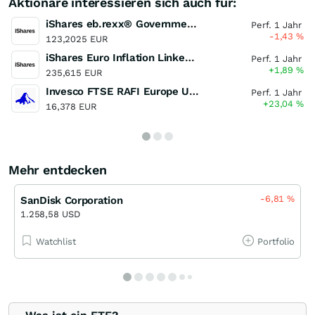
Aktionäre interessieren sich auch für:
iShares eb.rexx® Government Germany UCITS ETF (DE)
Perf. 1 Jahr
-1,43
%
123,2025 EUR
iShares Euro Inflation Linked Government Bond UCITS ETF
Perf. 1 Jahr
+1,89
%
235,615 EUR
Invesco FTSE RAFI Europe UCITS ETF
Perf. 1 Jahr
+23,04
%
16,378 EUR
Mehr entdecken
-6,81
%
SanDisk Corporation
1.258,58 USD
Watchlist
Portfolio