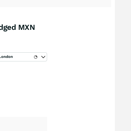
edged MXN
London