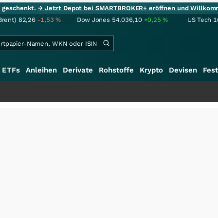
ie geschenkt.
→ Jetzt Depot bei SMARTBROKER+ eröffnen und Willkom
Brent)
82,26
-1,53
%
Dow Jones
54.036,10
+0,25
%
US Tech 1
ETFs
Anleihen
Derivate
Rohstoffe
Krypto
Devisen
Fest