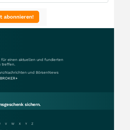
t abonnieren!
für einen aktuellen und fundierten
 treffen.
nanzNachrichten und BörsenNews
BROKER+
sgeschenk sichern.
U
V
W
X
Y
Z