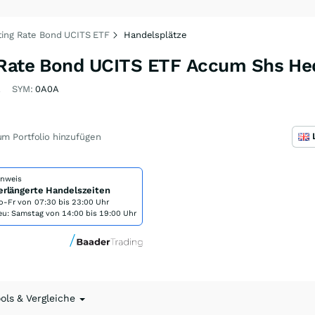
ting Rate Bond UCITS ETF
Handelsplätze
g Rate Bond UCITS ETF Accum Shs H
1
SYM:
0A0A
m Portfolio hinzufügen
inweis
erlängerte Handelszeiten
o-Fr von
07:30 bis 23:00 Uhr
eu: Samstag von 14:00 bis 19:00 Uhr
ools & Vergleiche