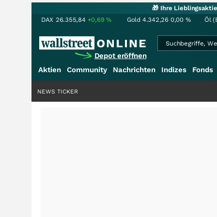
🎁 Ihre Lieblingsakt
DAX
26.355,84
+0,69
%
Gold
4.342,26
0,00
%
Öl (
Depot eröffnen
Aktien
Community
Nachrichten
Indizes
Fonds
NEWS TICKER