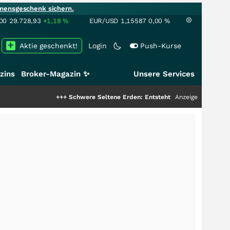
mensgeschenk sichern.
00
29.728,93
+1,18
%
EUR/USD
1,15587
0,00
%
Aktie geschenkt!
Login
Push-Kurse
zins
Broker-Magazin ✨
Unsere Services
+++
Schwere Seltene Erden: Entsteht hier die nächste Milliarde
Anzeige