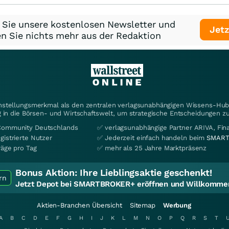
 Sie unsere kostenlosen Newsletter und
Jetz
n Sie nichts mehr aus der Redaktion
instellungsmerkmal als den zentralen verlagsunabhängigen Wissens-Hub 
 in die Börsen- und Wirtschaftswelt, um strategische Entscheidungen zu
Community Deutschlands
✅ verlagsunabhängige Partner ARIVA, Fi
gistrierte Nutzer
✅ Jederzeit einfach handeln beim
SMART
räge pro Tag
✅ mehr als 25 Jahre Marktpräsenz
Bonus Aktion:
Ihre Lieblingsaktie geschenkt!
rn
Jetzt Depot bei SMARTBROKER+ eröffnen und Willkommen
Aktien-Branchen Übersicht
Sitemap
Werbung
A
B
C
D
E
F
G
H
I
J
K
L
M
N
O
P
Q
R
S
T