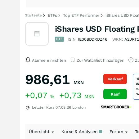
ETFs
Top ETF Performer
iShares USD Floa
Startseite
iShares USD Floatin
ETF
ISIN:
IE00BDDRDZ46
WKN:
A2JRT
Alarme einrichten
Zur Watchlist hinzufügen
Zu
986,61
Verkauf
H
MXN
V
M
+0,07
+0,73
Kauf
N
%
MXN
Letzter Kurs
07.08.26
London
Übersicht
Kurse & Analysen
Forum
T