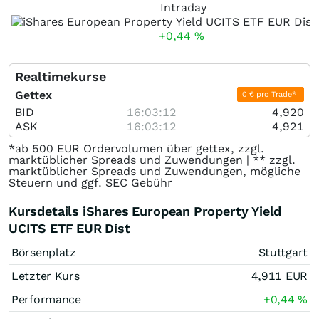
Intraday
+0,44
%
Realtimekurse
Gettex
0 € pro Trade*
BID
16:03:12
4,920
ASK
16:03:12
4,921
*ab 500 EUR Ordervolumen über gettex, zzgl.
marktüblicher Spreads und Zuwendungen | ** zzgl.
marktüblicher Spreads und Zuwendungen, mögliche
Steuern und ggf. SEC Gebühr
Kursdetails iShares European Property Yield
UCITS ETF EUR Dist
Börsenplatz
Stuttgart
Letzter Kurs
4,911
EUR
Performance
+0,44
%