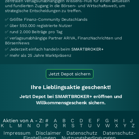
zentralen verlagsunabhängigen Wissens-Hub für einen aktuellen
und fundierten Zugang in die Börsen- und Wirtschaftswelt, um
strategische Entscheidungen zu treffen.
✅ Größte Finanz-Community Deutschlands
✅ über 550.000 registrierte Nutzer
✅ rund 2.000 Beiträge pro Tag
✅ verlagsunabhängige Partner ARIVA, FinanzNachrichten und
BörsenNews
✅ Jederzeit einfach handeln beim
SMARTBROKER+
✅ mehr als 25 Jahre Marktpräsenz
Jetzt Depot sichern
Ihre Lieblingsaktie geschenkt!
Jetzt Depot bei SMARTBROKER+ eröffnen und
Willkommensgeschenk sichern.
Aktien von A - Z:
#
A
B
C
D
E
F
G
H
I
J
K
L
M
N
O
P
Q
R
S
T
U
V
W
X
Y
Z
Impressum
Disclaimer
Datenschutz
Datenschutz-
Einstellungen
Nutzungsbedingungen