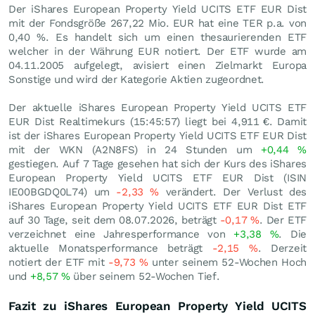
Der iShares European Property Yield UCITS ETF EUR Dist
mit der Fondsgröße 267,22 Mio.
EUR
hat eine TER p.a. von
0,40 %. Es handelt sich um einen thesaurierenden ETF
welcher in der Währung EUR notiert. Der ETF wurde am
04.11.2005 aufgelegt, avisiert einen Zielmarkt Europa
Sonstige und wird der Kategorie Aktien zugeordnet.
Der aktuelle iShares European Property Yield UCITS ETF
EUR Dist Realtimekurs (15:45:57) liegt bei 4,911
€
. Damit
ist der iShares European Property Yield UCITS ETF EUR Dist
mit der WKN (A2N8FS) in 24 Stunden um
+0,44
%
gestiegen. Auf 7 Tage gesehen hat sich der Kurs des iShares
European Property Yield UCITS ETF EUR Dist (ISIN
IE00BGDQ0L74) um
-2,33
%
verändert. Der Verlust des
iShares European Property Yield UCITS ETF EUR Dist ETF
auf 30 Tage, seit dem 08.07.2026, beträgt
-0,17
%
. Der ETF
verzeichnet eine Jahresperformance von
+3,38
%
. Die
aktuelle Monatsperformance beträgt
-2,15
%
. Derzeit
notiert der ETF mit
-9,73
%
unter seinem 52-Wochen Hoch
und
+8,57
%
über seinem 52-Wochen Tief.
Fazit zu iShares European Property Yield UCITS