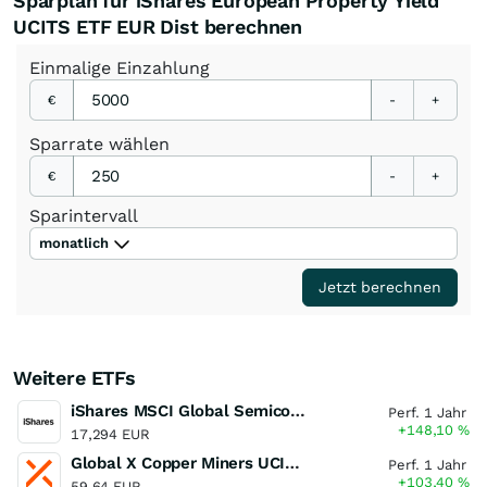
Sparplan für iShares European Property Yield
UCITS ETF EUR Dist berechnen
Einmalige
Einzahlung
€
-
+
Sparrate
wählen
€
-
+
Sparintervall
monatlich
Jetzt berechnen
Weitere ETFs
iShares MSCI Global Semiconductors UCITS ETF USD (Acc)
Perf. 1 Jahr
+148,10
%
17,294 EUR
Global X Copper Miners UCITS ETF USD Acc
Perf. 1 Jahr
+103,40
%
59,64 EUR