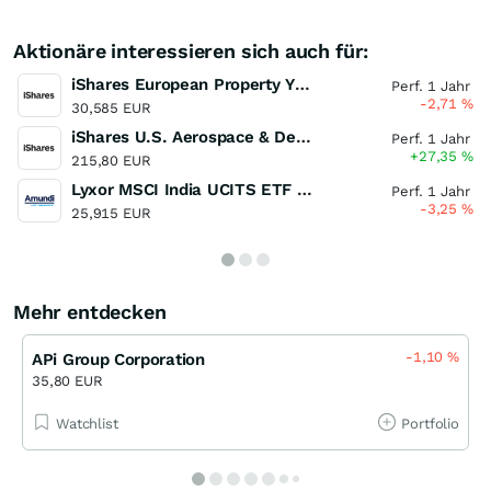
Aktionäre interessieren sich auch für:
iShares European Property Yield UCITS ETF
Perf. 1 Jahr
-2,71
%
30,585 EUR
iShares U.S. Aerospace & Defense ETF
Perf. 1 Jahr
+27,35
%
215,80 EUR
Lyxor MSCI India UCITS ETF - Acc (EUR)
Perf. 1 Jahr
-3,25
%
25,915 EUR
Mehr entdecken
-1,10
%
APi Group Corporation
35,80 EUR
Watchlist
Portfolio