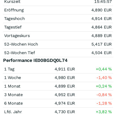
Kurszeit
15:45:57
Eröffnung
4,890
EUR
Tageshoch
4,914
EUR
Tagestief
4,864
EUR
Vortageskurs
4,889
EUR
52-Wochen Hoch
5,417
EUR
52-Wochen Tief
4,504
EUR
Performance IE00BGDQ0L74
1 Tag
4,911
EUR
+0,44
%
1 Woche
4,980
EUR
-1,40
%
1 Monat
4,899
EUR
+0,24
%
3 Monate
4,952
EUR
-0,84
%
6 Monate
4,974
EUR
-1,28
%
Lfd. Jahr
4,730
EUR
+3,82
%