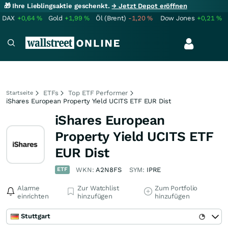
🎁 Ihre Lieblingsaktie geschenkt.
→ Jetzt Depot eröffnen
DAX
+0,64
%
Gold
+1,99
%
Öl (Brent)
-1,20
%
Dow Jones
+0,21
%
ETFs
Top ETF Performer
Startseite
iShares European Property Yield UCITS ETF EUR Dist
iShares European
Property Yield UCITS ETF
EUR Dist
ETF
WKN:
A2N8FS
SYM:
IPRE
Alarme
Zur Watchlist
Zum Portfolio
einrichten
hinzufügen
hinzufügen
Stuttgart