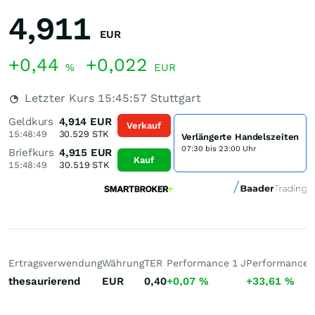
4,911
EUR
+0,44
+0,022
%
EUR
Letzter Kurs
15:45:57
Stuttgart
Geldkurs
4,914
EUR
Verkauf
15:48:49
30.529
STK
Verlängerte Handelszeiten
07:30 bis 23:00 Uhr
Briefkurs
4,915
EUR
Kauf
15:48:49
30.519
STK
Ertragsverwendung
Währung
TER
Performance 1 J
Performance 3
thesaurierend
EUR
0,40
+0,07
%
+33,61
%