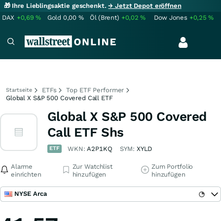
🎁 Ihre Lieblingsaktie geschenkt.
→ Jetzt Depot eröffnen
DAX
+0,69
%
Gold
0,00
%
Öl (Brent)
+0,02
%
Dow Jones
+0,25
%
ETFs
Top ETF Performer
Startseite
Global X S&P 500 Covered Call ETF
Global X S&P 500 Covered
Call ETF Shs
ETF
WKN:
A2P1KQ
SYM:
XYLD
Alarme
Zur Watchlist
Zum Portfolio
einrichten
hinzufügen
hinzufügen
NYSE Arca