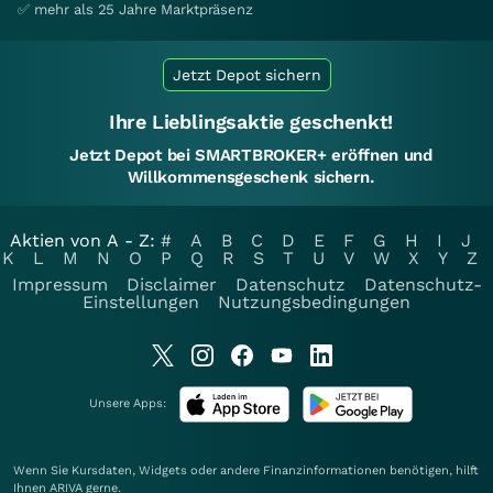
✅ mehr als 25 Jahre Marktpräsenz
Jetzt Depot sichern
Ihre Lieblingsaktie geschenkt!
Jetzt Depot bei SMARTBROKER+ eröffnen und
Willkommensgeschenk sichern.
Aktien von A - Z:
#
A
B
C
D
E
F
G
H
I
J
K
L
M
N
O
P
Q
R
S
T
U
V
W
X
Y
Z
Impressum
Disclaimer
Datenschutz
Datenschutz-
Einstellungen
Nutzungsbedingungen
Unsere Apps:
Wenn Sie Kursdaten, Widgets oder andere Finanzinformationen benötigen, hilft
Ihnen
ARIVA
gerne.