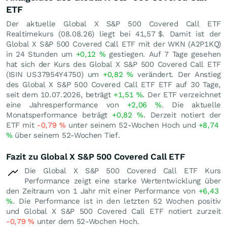
ETF
Der aktuelle Global X S&P 500 Covered Call ETF
Realtimekurs (
08.08.26
) liegt bei 41,57
$
. Damit ist der
Global X S&P 500 Covered Call ETF mit der WKN (A2P1KQ)
in 24 Stunden um
+0,12
%
gestiegen. Auf 7 Tage gesehen
hat sich der Kurs des Global X S&P 500 Covered Call ETF
(ISIN US37954Y4750) um
+0,82
%
verändert. Der Anstieg
des Global X S&P 500 Covered Call ETF ETF auf 30 Tage,
seit dem 10.07.2026, beträgt
+1,51
%
. Der ETF verzeichnet
eine Jahresperformance von
+2,06
%
. Die aktuelle
Monatsperformance beträgt
+0,82
%
. Derzeit notiert der
ETF mit
-0,79
%
unter seinem 52-Wochen Hoch und
+8,74
%
über seinem 52-Wochen Tief.
Fazit zu Global X S&P 500 Covered Call ETF
Die Global X S&P 500 Covered Call ETF Kurs
Performance zeigt eine starke Wertentwicklung über
den Zeitraum von 1 Jahr mit einer Performance von
+6,43
%
. Die Performance ist in den letzten 52 Wochen positiv
und Global X S&P 500 Covered Call ETF notiert zurzeit
-0,79
%
unter dem 52-Wochen Hoch.