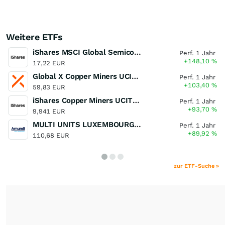
Weitere ETFs
iShares MSCI Global Semiconductors UCITS ETF USD (Acc)
Perf. 1 Jahr
+148,10
%
17,22 EUR
Global X Copper Miners UCITS ETF USD Acc
Perf. 1 Jahr
+103,40
%
59,83 EUR
iShares Copper Miners UCITS ETF
Perf. 1 Jahr
+93,70
%
9,941 EUR
MULTI UNITS LUXEMBOURG - Lyxor MSCI Semiconductors ESG Filtered
Perf. 1 Jahr
+89,92
%
110,68 EUR
zur ETF-Suche »