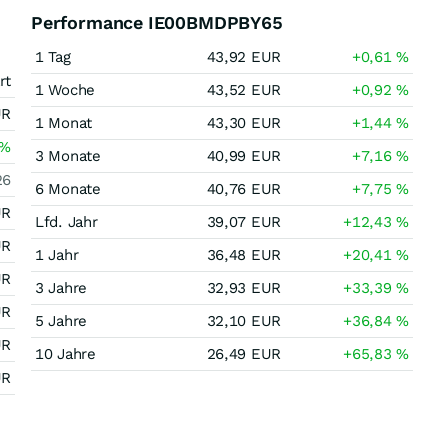
Performance IE00BMDPBY65
1 Tag
43,92
EUR
+0,61
%
rt
1 Woche
43,52
EUR
+0,92
%
UR
1 Monat
43,30
EUR
+1,44
%
%
3 Monate
40,99
EUR
+7,16
%
26
6 Monate
40,76
EUR
+7,75
%
UR
Lfd. Jahr
39,07
EUR
+12,43
%
UR
1 Jahr
36,48
EUR
+20,41
%
UR
3 Jahre
32,93
EUR
+33,39
%
UR
5 Jahre
32,10
EUR
+36,84
%
UR
10 Jahre
26,49
EUR
+65,83
%
UR