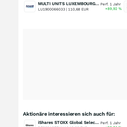
MULTI UNITS LUXEMBOURG - Lyxor MSCI Semiconductors ESG Filtered
Perf. 1 Jahr
+89,92
%
LU1900066033 |
110,68 EUR
Aktionäre interessieren sich auch für:
iShares STOXX Global Select Dividend 100 UCITS ETF (DE)
Perf. 1 Jahr