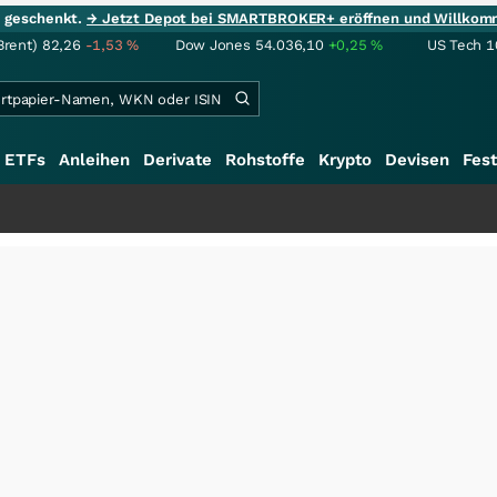
ie geschenkt.
→ Jetzt Depot bei SMARTBROKER+ eröffnen und Willkom
Brent)
82,26
-1,53
%
Dow Jones
54.036,10
+0,25
%
US Tech 1
ETFs
Anleihen
Derivate
Rohstoffe
Krypto
Devisen
Fest