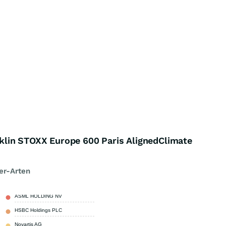
lin STOXX Europe 600 Paris AlignedClimate
er-Arten
ASML HOLDING NV
4,55 %
HSBC Holdings PLC
2,89 %
Novartis AG
2,41 %