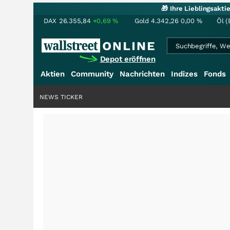
🎁 Ihre Lieblingsakt
DAX
26.355,84
+0,69
%
Gold
4.342,26
0,00
%
Öl (
Depot eröffnen
Aktien
Community
Nachrichten
Indizes
Fonds
NEWS TICKER