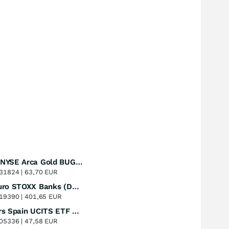
Amundi NYSE Arca Gold BUGS UCITS ETF Dist
Perf. 1 Jahr
+51,49
%
31824 |
63,70 EUR
Lyxor Euro STOXX Banks (DR) UCITS ETF- Acc
Perf. 1 Jahr
+51,31
%
19390 |
401,65 EUR
Xtrackers Spain UCITS ETF Distribution
Perf. 1 Jahr
+41,30
%
05336 |
47,58 EUR