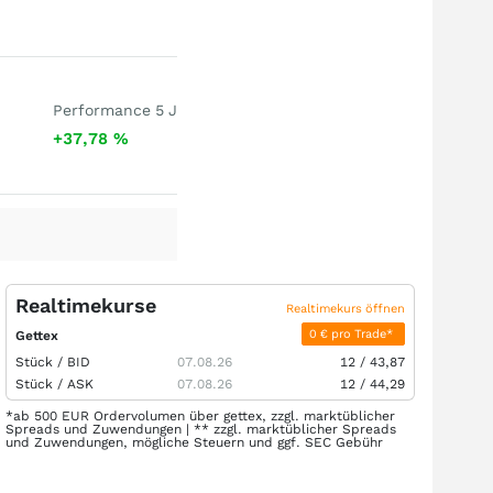
Performance 5 J
+37,78
%
Realtimekurse
Realtimekurs öffnen
0 € pro Trade*
Gettex
Stück /
BID
07.08.26
12
/
43,87
Stück /
ASK
07.08.26
12
/
44,29
*ab 500 EUR Ordervolumen über gettex, zzgl. marktüblicher
Spreads und Zuwendungen | ** zzgl. marktüblicher Spreads
und Zuwendungen, mögliche Steuern und ggf. SEC Gebühr