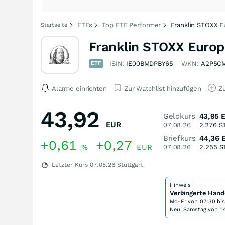
ETFs
Top ETF Performer
Franklin STOXX E
Startseite
Franklin STOXX Europ
ETF
ISIN:
IE00BMDPBY65
WKN:
A2P5C
Alarme einrichten
Zur Watchlist hinzufügen
Zu
43,92
Geldkurs
43,95
EUR
07.08.26
2.276
S
Briefkurs
44,36
+0,61
+0,27
%
EUR
07.08.26
2.255
S
Letzter Kurs
07.08.26
Stuttgart
Hinweis
Verlängerte Hand
Mo-Fr von
07:30 bi
Neu: Samstag von 14