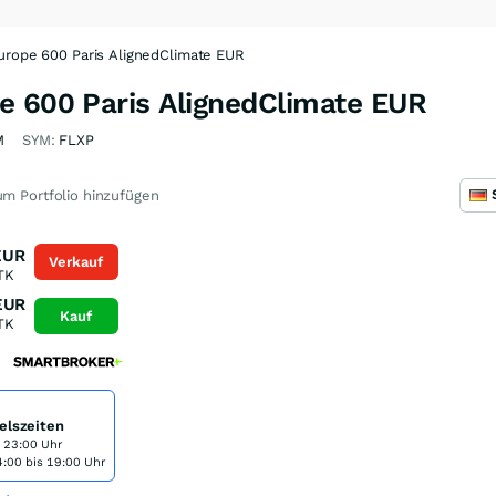
urope 600 Paris AlignedClimate EUR
e 600 Paris AlignedClimate EUR
M
SYM:
FLXP
m Portfolio hinzufügen
EUR
Verkauf
TK
EUR
Kauf
TK
elszeiten
s 23:00 Uhr
:00 bis 19:00 Uhr