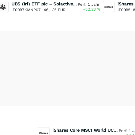
UBS (Irl) ETF plc – Solactive Global Pure Gold Miners UCITS ETF - A Dis USD o.N.
Perf. 1 Jahr
+52,23
%
IE00B7KMNP07 |
46,135 EUR
IE00B5L
iShares Core MSCI World UCITS ETF
Perf. 1 J