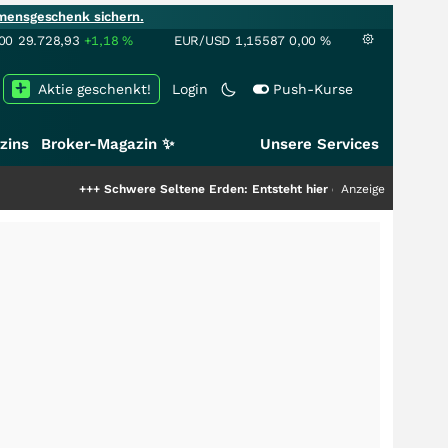
mensgeschenk sichern.
00
29.728,93
+1,18
%
EUR/USD
1,15587
0,00
%
Aktie geschenkt!
Login
Push-Kurse
zins
Broker-Magazin ✨
Unsere Services
+++
Schwere Seltene Erden: Entsteht hier die nächste Milliardenstory?
Anzeige
++