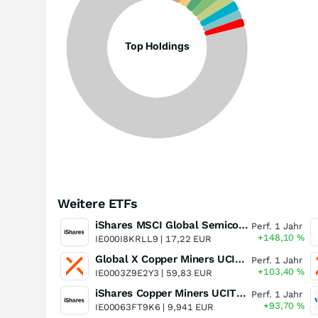
Top Holdings
Weitere ETFs
iShares MSCI Global Semiconductors UCITS ETF USD (Acc)
Perf. 1 Jahr
+148,10
%
IE000I8KRLL9 |
17,22 EUR
Global X Copper Miners UCITS ETF USD Acc
Perf. 1 Jahr
+103,40
%
IE0003Z9E2Y3 |
59,83 EUR
iShares Copper Miners UCITS ETF
Perf. 1 Jahr
+93,70
%
IE00063FT9K6 |
9,941 EUR