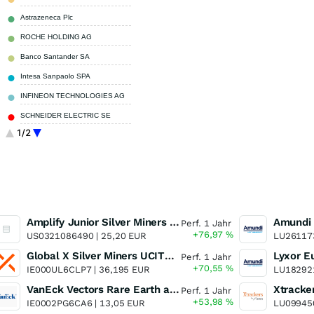
Astrazeneca Plc
2,30 %
ROCHE HOLDING AG
2,24 %
Banco Santander SA
1,89 %
Intesa Sanpaolo SPA
1,80 %
INFINEON TECHNOLOGIES AG
1,57 %
SCHNEIDER ELECTRIC SE
1,52 %
1/2
Sonstige
78,83 %
Amplify Junior Silver Miners ETF Junior Silver Miners ETF
Perf. 1 Jahr
+76,97
%
US0321086490 |
25,20 EUR
LU26117
Global X Silver Miners UCITS ETF
Perf. 1 Jahr
+70,55
%
IE000UL6CLP7 |
36,195 EUR
LU18292
VanEck Vectors Rare Earth and Strategic Metals UCITS ETF
Perf. 1 Jahr
+53,98
%
IE0002PG6CA6 |
13,05 EUR
LU09945