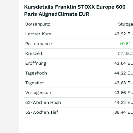
Kursdetails Franklin STOXX Europe 600
Paris AlignedClimate EUR
Börsenplatz
Stuttga
Letzter Kurs
43,92
E
Performance
+0,61
Kurszeit
07.08.
Eröffnung
43,64
E
Tageshoch
44,22
E
Tagestief
43,63
E
Vortageskurs
43,66
E
52-Wochen Hoch
44,22
E
52-Wochen Tief
36,44
E