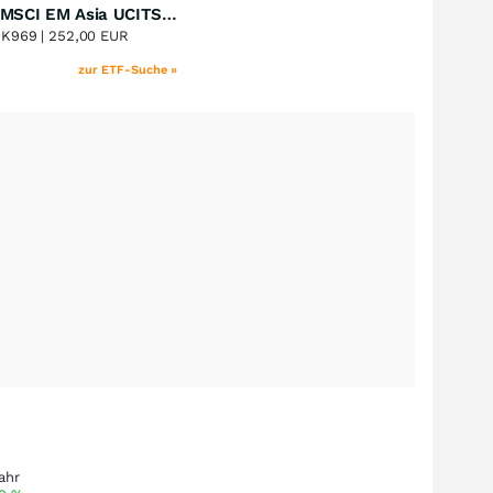
iShares MSCI EM Asia UCITS ETF
Perf. 1 Jahr
+39,55
%
8K969 |
252,00 EUR
zur ETF-Suche »
ahr