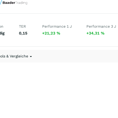
on
TER
Performance 1 J
Performance 3 J
dig
0,15
+21,23
%
+34,31
%
ools & Vergleiche