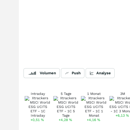
Volumen
Push
Analyse
Intraday
5 Tage
1 Monat
3M
+6,13
%
+0,51
%
+4,28
%
+4,16
%