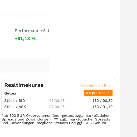
Performance 5 J
+61,18
%
Realtimekurse
Realtimekurs öffnen
0 € pro Trade*
Gettex
Stück /
BID
07.08.26
150
/
90,89
Stück /
ASK
07.08.26
150
/
91,49
*ab 500 EUR Ordervolumen über gettex, zzgl. marktüblicher
Spreads und Zuwendungen | ** zzgl. marktüblicher Spreads
und Zuwendungen, mögliche Steuern und ggf. SEC Gebühr