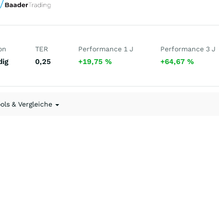
on
TER
Performance 1 J
Performance 3 J
dig
0,25
+19,75
%
+64,67
%
ools & Vergleiche