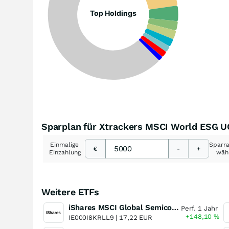
Top Holdings
Sparplan für Xtrackers MSCI World ESG U
Einmalige
Sparr
€
-
+
Einzahlung
wäh
Weitere ETFs
iShares MSCI Global Semiconductors UCITS ETF USD (Acc)
Perf. 1 Jahr
+148,10
%
IE000I8KRLL9 |
17,22 EUR