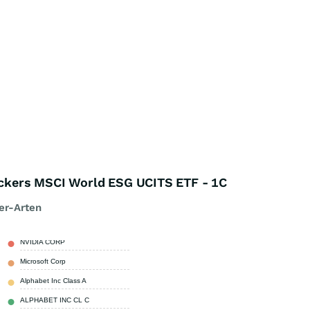
kers MSCI World ESG UCITS ETF - 1C
er-Arten
NVIDIA CORP
9,62 %
Microsoft Corp
8,33 %
Alphabet Inc Class A
4,83 %
ALPHABET INC CL C
3,84 %