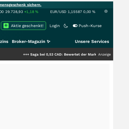
mensgeschenk sichern.
00
29.728,93
+1,18
%
EUR/USD
1,15587
0,00
%
Aktie geschenkt!
Login
Push-Kurse
zins
Broker-Magazin ✨
Unsere Services
+++
Saga bei 0,53 CAD: Bewertet der Markt noch immer nur die Hälfte der
Anzeige