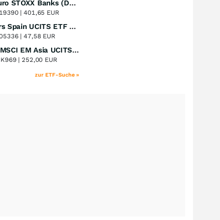
Lyxor Euro STOXX Banks (DR) UCITS ETF- Acc
Perf. 1 Jahr
+51,31
%
19390 |
401,65 EUR
Xtrackers Spain UCITS ETF Distribution
Perf. 1 Jahr
+41,30
%
05336 |
47,58 EUR
iShares MSCI EM Asia UCITS ETF
Perf. 1 Jahr
+39,55
%
8K969 |
252,00 EUR
zur ETF-Suche »