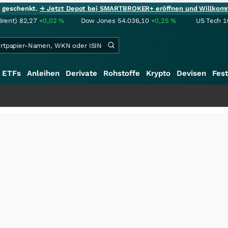
ie geschenkt.
→ Jetzt Depot bei SMARTBROKER+ eröffnen und Willkom
Brent)
82,27
+0,02
%
Dow Jones
54.036,10
+0,25
%
US Tech 1
ETFs
Anleihen
Derivate
Rohstoffe
Krypto
Devisen
Fest