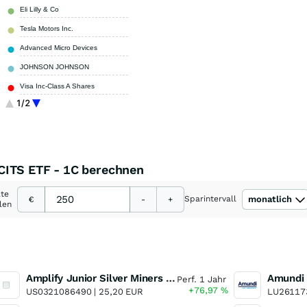
Eli Lilly & Co
2,34 %
Tesla Motors Inc.
2,23 %
Advanced Micro Devices
1,97 %
JOHNSON JOHNSON
1,57 %
Visa Inc-Class A Shares
1,56 %
1/2
Mastercard INC Class A
1,19 %
Sonstige
62,52 %
CITS ETF - 1C berechnen
ate
Sparintervall
monatlich
€
-
+
len
Amplify Junior Silver Miners ETF Junior Silver Miners ETF
Perf. 1 Jahr
+76,97
%
US0321086490 |
25,20 EUR
LU26117