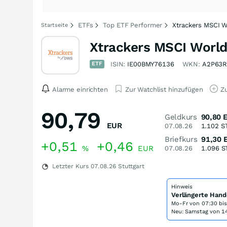
ETFs
Top ETF Performer
Xtrackers MSCI 
Startseite
Xtrackers MSCI Worl
ETF
ISIN:
IE00BMY76136
WKN:
A2P63
Alarme einrichten
Zur Watchlist hinzufügen
Zu
90,79
Geldkurs
90,80
EUR
07.08.26
1.102
S
Briefkurs
91,30
+0,51
+0,46
%
EUR
07.08.26
1.096
S
Letzter Kurs
07.08.26
Stuttgart
Hinweis
Verlängerte Hand
Mo-Fr von
07:30 bi
Neu: Samstag von 14