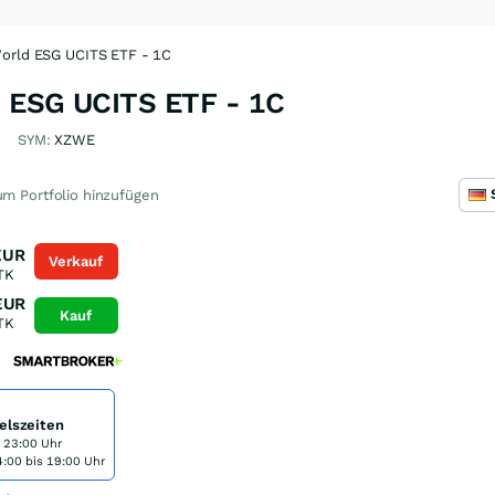
World ESG UCITS ETF - 1C
d ESG UCITS ETF - 1C
R
SYM:
XZWE
m Portfolio hinzufügen
EUR
Verkauf
TK
EUR
Kauf
TK
elszeiten
s 23:00 Uhr
:00 bis 19:00 Uhr