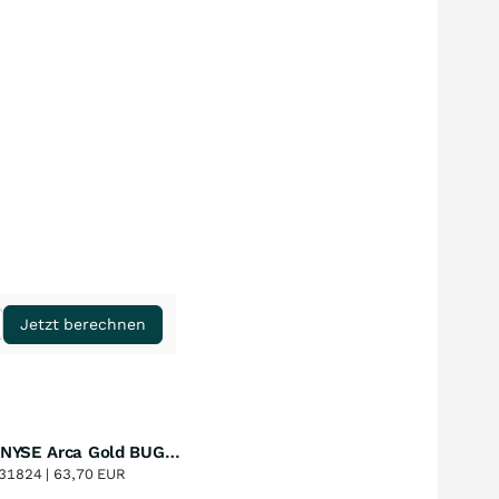
Jetzt berechnen
Amundi NYSE Arca Gold BUGS UCITS ETF Dist
Perf. 1 Jahr
+51,49
%
31824 |
63,70 EUR