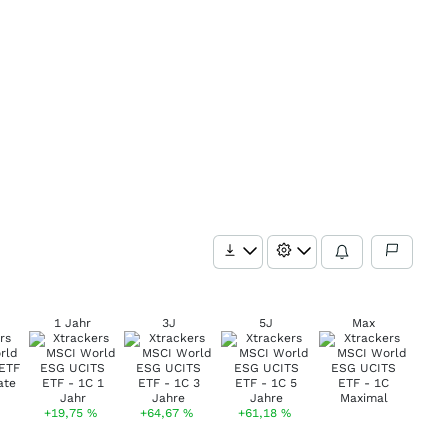
1 Jahr
3J
5J
Max
+19,75
%
+64,67
%
+61,18
%