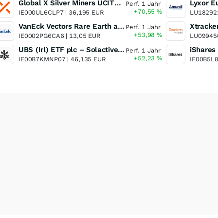
Global X Silver Miners UCITS ETF
Perf. 1 Jahr
+70,55
%
IE000UL6CLP7 |
36,195 EUR
LU18292
VanEck Vectors Rare Earth and Strategic Metals UCITS ETF
Perf. 1 Jahr
+53,98
%
IE0002PG6CA6 |
13,05 EUR
LU09945
UBS (Irl) ETF plc – Solactive Global Pure Gold Miners UCITS ETF - A Dis USD o.N.
Perf. 1 Jahr
+52,23
%
IE00B7KMNP07 |
46,135 EUR
IE00B5L