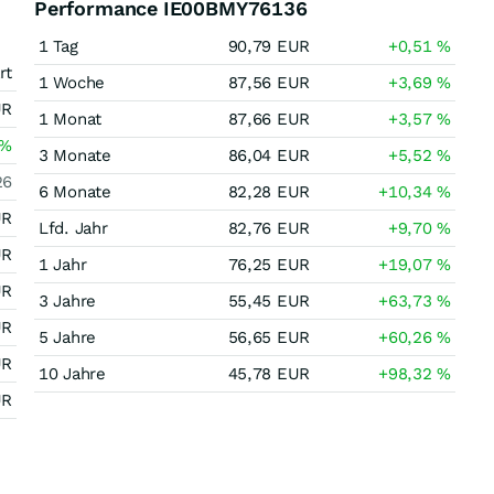
Performance IE00BMY76136
1 Tag
90,79
EUR
+0,51
%
rt
1 Woche
87,56
EUR
+3,69
%
UR
1 Monat
87,66
EUR
+3,57
%
%
3 Monate
86,04
EUR
+5,52
%
26
6 Monate
82,28
EUR
+10,34
%
UR
Lfd. Jahr
82,76
EUR
+9,70
%
UR
1 Jahr
76,25
EUR
+19,07
%
UR
3 Jahre
55,45
EUR
+63,73
%
UR
5 Jahre
56,65
EUR
+60,26
%
UR
10 Jahre
45,78
EUR
+98,32
%
UR