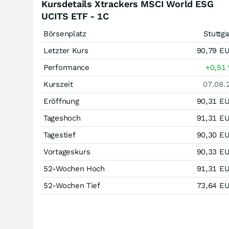
Kursdetails Xtrackers MSCI World ESG
UCITS ETF - 1C
Börsenplatz
Stuttga
Letzter Kurs
90,79
E
Performance
+0,51
Kurszeit
07.08.
Eröffnung
90,31
E
Tageshoch
91,31
E
Tagestief
90,30
E
Vortageskurs
90,33
E
52-Wochen Hoch
91,31
E
52-Wochen Tief
73,64
E