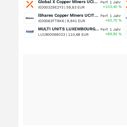
Global X Copper Miners UCITS ETF USD Acc
Perf. 1 Jahr
+103,40
%
IE0003Z9E2Y3 |
59,83 EUR
iShares Copper Miners UCITS ETF
Perf. 1 Jahr
+93,70
%
IE00063FT9K6 |
9,941 EUR
MULTI UNITS LUXEMBOURG - Lyxor MSCI Semiconductors ESG Filtered
Perf. 1 Jahr
+89,92
%
LU1900066033 |
110,68 EUR