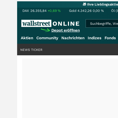
🎁 Ihre Lieblingsakt
DAX
26.355,84
+0,69
%
Gold
4.342,26
0,00
%
Öl (
Depot eröffnen
Aktien
Community
Nachrichten
Indizes
Fonds
NEWS TICKER