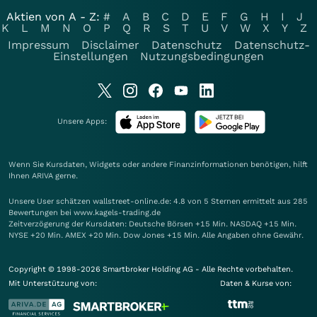
Aktien von A - Z:
#
A
B
C
D
E
F
G
H
I
J
K
L
M
N
O
P
Q
R
S
T
U
V
W
X
Y
Z
Impressum
Disclaimer
Datenschutz
Datenschutz-
Einstellungen
Nutzungsbedingungen
Unsere Apps:
Wenn Sie Kursdaten, Widgets oder andere Finanzinformationen benötigen, hilft
Ihnen
ARIVA
gerne.
Unsere User schätzen wallstreet-online.de: 4.8 von 5 Sternen ermittelt aus 285
Bewertungen bei www.kagels-trading.de
Zeitverzögerung der Kursdaten: Deutsche Börsen +15 Min. NASDAQ +15 Min.
NYSE +20 Min. AMEX +20 Min. Dow Jones +15 Min. Alle Angaben ohne Gewähr.
Copyright © 1998-2026 Smartbroker Holding AG - Alle Rechte vorbehalten.
Mit Unterstützung von:
Daten & Kurse von: