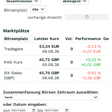
Gesamtvolumen
absteigend
Alle
Börsenplatz
vorherige Ansicht
Marktplätze
Börsenplatz
Letzter Kurs
Vol.
Performance
Ges
53,34
EUR
-0,13
%
Tradegate
0
06.08.26
-0,07
EUR
45,72
GBP
+0,02
%
KAG Kurs
0
05.08.26
+0,01
GBP
SIX Swiss
45,70
GBP
-0,61
%
0
(GBP)
06.08.26
-0,28
GBP
Zusammenfassung Börsen Zeitraum auswählen:
heute
oder Datum eingeben:
von
bis