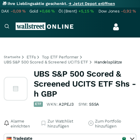
🎁 Ihre Lieblingsaktie geschenkt.
→ Jetzt Depot eröffnen
DAX
-0,09
%
Gold
+0,66
%
Öl (Brent)
+5,15
%
Dow Jones
-0,92
%
ETFs
Top ETF Performer
Startseite
UBS S&P 500 Scored & Screened UCITS ETF
Handelsplätze
UBS S&P 500 Scored &
Screened UCITS ETF Shs -
h GBP
ETF
WKN:
A2PEJ3
SYM:
S5SA
Alarme
Zur Watchlist
Zum Portfolio
einrichten
hinzufügen
hinzufügen
Tradegate