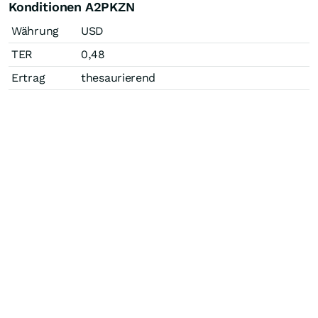
Konditionen A2PKZN
Währung
USD
TER
0,48
Ertrag
thesaurierend