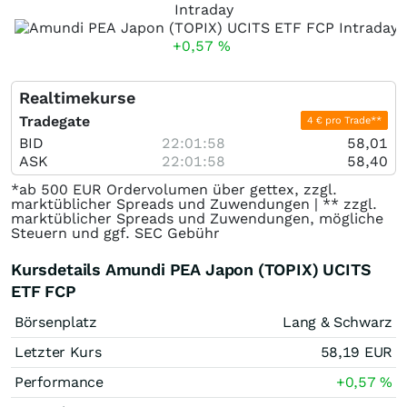
Intraday
+0,57
%
Realtimekurse
Tradegate
4 € pro Trade**
BID
22:01:58
58,01
ASK
22:01:58
58,40
*ab 500 EUR Ordervolumen über gettex, zzgl.
marktüblicher Spreads und Zuwendungen | ** zzgl.
marktüblicher Spreads und Zuwendungen, mögliche
Steuern und ggf. SEC Gebühr
Kursdetails Amundi PEA Japon (TOPIX) UCITS
ETF FCP
Börsenplatz
Lang & Schwarz
Letzter Kurs
58,19
EUR
Performance
+0,57
%