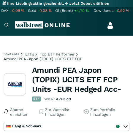
🎁 Ihre Lieblingsaktie geschenkt.
→ Jetzt Depot eröffnen
DAX
-0,09
%
Gold
-0,08
%
Öl (Brent)
+4,70
%
Dow Jones
-0,92
%
ETFs
Top ETF Performer
Startseite
Amundi PEA Japon (TOPIX) UCITS ETF FCP
Amundi PEA Japon
(TOPIX) UCITS ETF FCP
Units -EUR Hedged Acc-
ETF
WKN:
A2PKZN
Alarme
Zur Watchlist
Zum Portfolio
einrichten
hinzufügen
hinzufügen
Lang & Schwarz