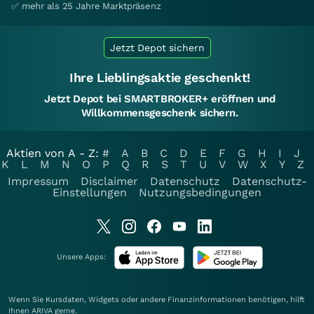
✅ mehr als 25 Jahre Marktpräsenz
Jetzt Depot sichern
Ihre Lieblingsaktie geschenkt!
Jetzt Depot bei SMARTBROKER+ eröffnen und
Willkommensgeschenk sichern.
Aktien von A - Z:
#
A
B
C
D
E
F
G
H
I
J
K
L
M
N
O
P
Q
R
S
T
U
V
W
X
Y
Z
Impressum
Disclaimer
Datenschutz
Datenschutz-
Einstellungen
Nutzungsbedingungen
Unsere Apps:
Wenn Sie Kursdaten, Widgets oder andere Finanzinformationen benötigen, hilft
Ihnen
ARIVA
gerne.