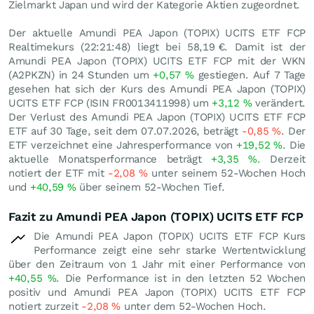
Zielmarkt Japan und wird der Kategorie Aktien zugeordnet.
Der aktuelle Amundi PEA Japon (TOPIX) UCITS ETF FCP
Realtimekurs (22:21:48) liegt bei 58,19
€
. Damit ist der
Amundi PEA Japon (TOPIX) UCITS ETF FCP mit der WKN
(A2PKZN) in 24 Stunden um
+0,57
%
gestiegen. Auf 7 Tage
gesehen hat sich der Kurs des Amundi PEA Japon (TOPIX)
UCITS ETF FCP (ISIN FR0013411998) um
+3,12
%
verändert.
Der Verlust des Amundi PEA Japon (TOPIX) UCITS ETF FCP
ETF auf 30 Tage, seit dem 07.07.2026, beträgt
-0,85
%
. Der
ETF verzeichnet eine Jahresperformance von
+19,52
%
. Die
aktuelle Monatsperformance beträgt
+3,35
%
. Derzeit
notiert der ETF mit
-2,08
%
unter seinem 52-Wochen Hoch
und
+40,59
%
über seinem 52-Wochen Tief.
Fazit zu Amundi PEA Japon (TOPIX) UCITS ETF FCP
Die Amundi PEA Japon (TOPIX) UCITS ETF FCP Kurs
Performance zeigt eine sehr starke Wertentwicklung
über den Zeitraum von 1 Jahr mit einer Performance von
+40,55
%
. Die Performance ist in den letzten 52 Wochen
positiv und Amundi PEA Japon (TOPIX) UCITS ETF FCP
notiert zurzeit
-2,08
%
unter dem 52-Wochen Hoch.