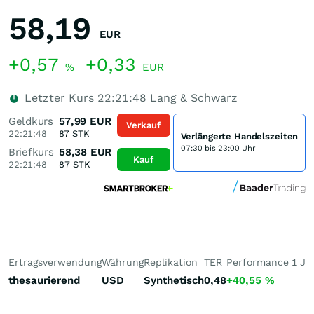
58,19
EUR
+0,57
+0,33
%
EUR
Letzter Kurs
22:21:48
Lang & Schwarz
Geldkurs
57,99
EUR
Verkauf
22:21:48
87
STK
Verlängerte Handelszeiten
07:30 bis 23:00 Uhr
Briefkurs
58,38
EUR
Kauf
22:21:48
87
STK
Ertragsverwendung
Währung
Replikation
TER
Performance 1 J
P
thesaurierend
USD
Synthetisch
0,48
+40,55
%
+