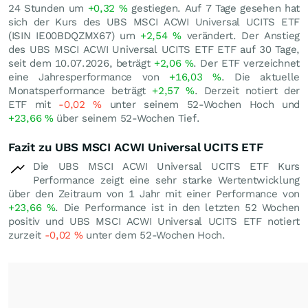
24 Stunden um
+0,32
%
gestiegen. Auf 7 Tage gesehen hat
sich der Kurs des UBS MSCI ACWI Universal UCITS ETF
(ISIN IE00BDQZMX67) um
+2,54
%
verändert. Der Anstieg
des UBS MSCI ACWI Universal UCITS ETF ETF auf 30 Tage,
seit dem 10.07.2026, beträgt
+2,06
%
. Der ETF verzeichnet
eine Jahresperformance von
+16,03
%
. Die aktuelle
Monatsperformance beträgt
+2,57
%
. Derzeit notiert der
ETF mit
-0,02
%
unter seinem 52-Wochen Hoch und
+23,66
%
über seinem 52-Wochen Tief.
Fazit zu UBS MSCI ACWI Universal UCITS ETF
Die UBS MSCI ACWI Universal UCITS ETF Kurs
Performance zeigt eine sehr starke Wertentwicklung
über den Zeitraum von 1 Jahr mit einer Performance von
+23,66
%
. Die Performance ist in den letzten 52 Wochen
positiv und UBS MSCI ACWI Universal UCITS ETF notiert
zurzeit
-0,02
%
unter dem 52-Wochen Hoch.