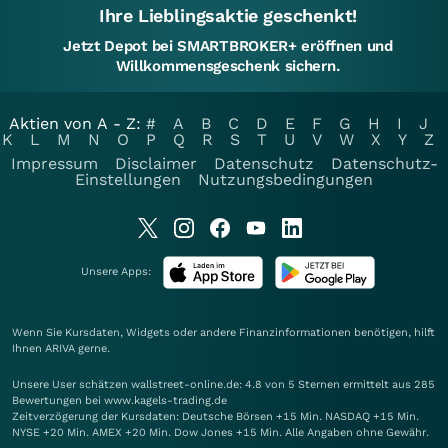
Ihre Lieblingsaktie geschenkt!
Jetzt Depot bei SMARTBROKER+ eröffnen und
Willkommensgeschenk sichern.
Aktien von A - Z:
#
A
B
C
D
E
F
G
H
I
J
K
L
M
N
O
P
Q
R
S
T
U
V
W
X
Y
Z
Impressum
Disclaimer
Datenschutz
Datenschutz-
Einstellungen
Nutzungsbedingungen
Unsere Apps:
Wenn Sie Kursdaten, Widgets oder andere Finanzinformationen benötigen, hilft
Ihnen
ARIVA
gerne.
Unsere User schätzen wallstreet-online.de: 4.8 von 5 Sternen ermittelt aus 285
Bewertungen bei www.kagels-trading.de
Zeitverzögerung der Kursdaten: Deutsche Börsen +15 Min. NASDAQ +15 Min.
NYSE +20 Min. AMEX +20 Min. Dow Jones +15 Min. Alle Angaben ohne Gewähr.