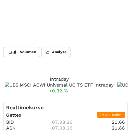
Volumen
Analyse
Intraday
+0,32
%
Realtimekurse
Gettex
0 € pro Trade*
BID
07.08.26
21,66
ASK
07.08.26
21,88