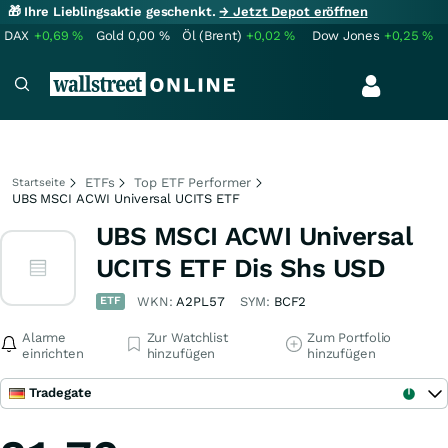
🎁 Ihre Lieblingsaktie geschenkt.
→ Jetzt Depot eröffnen
DAX
+0,69
%
Gold
0,00
%
Öl (Brent)
+0,02
%
Dow Jones
+0,25
%
ETFs
Top ETF Performer
Startseite
UBS MSCI ACWI Universal UCITS ETF
UBS MSCI ACWI Universal
UCITS ETF Dis Shs USD
ETF
WKN:
A2PL57
SYM:
BCF2
Alarme
Zur Watchlist
Zum Portfolio
einrichten
hinzufügen
hinzufügen
Tradegate