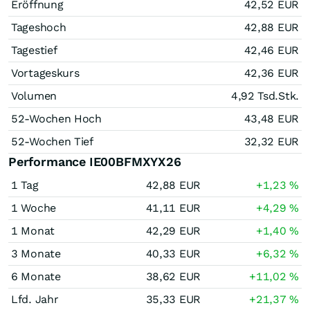
Eröffnung
42,52
EUR
Tageshoch
42,88
EUR
Tagestief
42,46
EUR
Vortageskurs
42,36
EUR
Volumen
4,92 Tsd.
Stk.
52-Wochen Hoch
43,48
EUR
52-Wochen Tief
32,32
EUR
Performance IE00BFMXYX26
1 Tag
42,88
EUR
+1,23
%
1 Woche
41,11
EUR
+4,29
%
1 Monat
42,29
EUR
+1,40
%
3 Monate
40,33
EUR
+6,32
%
6 Monate
38,62
EUR
+11,02
%
Lfd. Jahr
35,33
EUR
+21,37
%