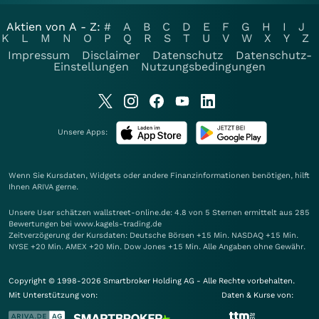
Aktien von A - Z:
#
A
B
C
D
E
F
G
H
I
J
K
L
M
N
O
P
Q
R
S
T
U
V
W
X
Y
Z
Impressum
Disclaimer
Datenschutz
Datenschutz-
Einstellungen
Nutzungsbedingungen
Unsere Apps:
Wenn Sie Kursdaten, Widgets oder andere Finanzinformationen benötigen, hilft
Ihnen
ARIVA
gerne.
Unsere User schätzen wallstreet-online.de: 4.8 von 5 Sternen ermittelt aus 285
Bewertungen bei www.kagels-trading.de
Zeitverzögerung der Kursdaten: Deutsche Börsen +15 Min. NASDAQ +15 Min.
NYSE +20 Min. AMEX +20 Min. Dow Jones +15 Min. Alle Angaben ohne Gewähr.
Copyright © 1998-2026 Smartbroker Holding AG - Alle Rechte vorbehalten.
Mit Unterstützung von:
Daten & Kurse von: