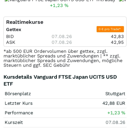
+1,23
%
Realtimekurse
Gettex
0 € pro Trade*
BID
07.08.26
42,83
ASK
07.08.26
42,95
*ab 500 EUR Ordervolumen über gettex, zzgl.
marktüblicher Spreads und Zuwendungen | ** zzgl.
marktüblicher Spreads und Zuwendungen, mögliche
Steuern und ggf. SEC Gebühr
Kursdetails Vanguard FTSE Japan UCITS USD
ETF
Börsenplatz
Stuttgart
Letzter Kurs
42,88
EUR
Performance
+1,23
%
Kurszeit
07.08.26