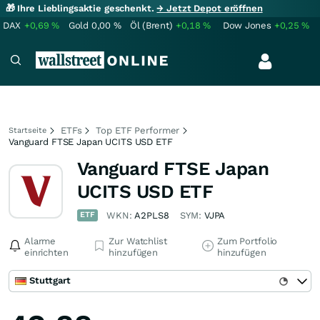
🎁 Ihre Lieblingsaktie geschenkt.
→ Jetzt Depot eröffnen
DAX
+0,69
%
Gold
0,00
%
Öl (Brent)
+0,18
%
Dow Jones
+0,25
%
ETFs
Top ETF Performer
Startseite
Vanguard FTSE Japan UCITS USD ETF
Vanguard FTSE Japan
UCITS USD ETF
ETF
WKN:
A2PLS8
SYM:
VJPA
Alarme
Zur Watchlist
Zum Portfolio
einrichten
hinzufügen
hinzufügen
Stuttgart