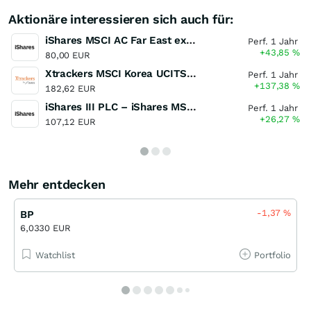
Aktionäre interessieren sich auch für:
iShares MSCI AC Far East ex-Japan UCITS ETF
Perf. 1 Jahr
+43,85
%
80,00 EUR
Xtrackers MSCI Korea UCITS ETF
Perf. 1 Jahr
+137,38
%
182,62 EUR
iShares III PLC – iShares MSCI Europe UCITS ETF EUR (acc)
Perf. 1 Jahr
+26,27
%
107,12 EUR
Mehr entdecken
-1,37
%
BP
6,0330 EUR
Watchlist
Portfolio