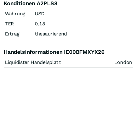
Konditionen A2PLS8
Währung
USD
TER
0,18
Ertrag
thesaurierend
Handelsinformationen IE00BFMXYX26
Liquidister Handelsplatz
London