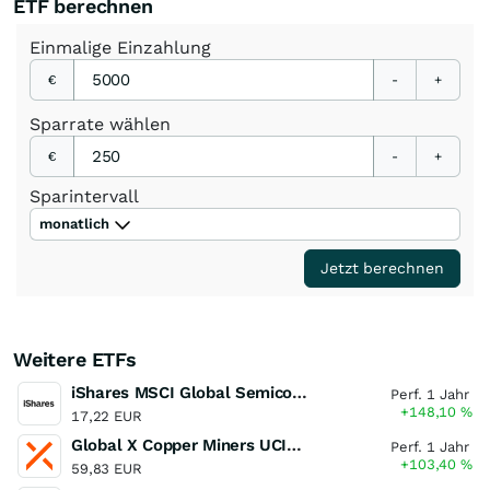
ETF berechnen
Einmalige
Einzahlung
€
-
+
Sparrate
wählen
€
-
+
Sparintervall
monatlich
Jetzt berechnen
Weitere ETFs
iShares MSCI Global Semiconductors UCITS ETF USD (Acc)
Perf. 1 Jahr
+148,10
%
17,22 EUR
Global X Copper Miners UCITS ETF USD Acc
Perf. 1 Jahr
+103,40
%
59,83 EUR