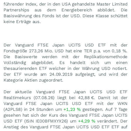
führender Index, der in den USA gehandelte Master Limited
Partnerships aus dem Energiebereich abbildet. Die
Basiswährung des Fonds ist der USD. Diese Klasse schüttet
keine Erträge aus.
Der Vanguard FTSE Japan UCITS USD ETF mit der
Fondsgröße 273,26 Mio.
USD
hat eine TER p.a. von 0,18 %.
Die Basiswerte werden mit der Replikationsmethode
Vollständig abgebildet. Es handelt sich um einen
thesaurierenden ETF welcher in der Währung USD notiert.
Der ETF wurde am 24.09.2019 aufgelegt, und wird der
Kategorie Aktien zugeordnet.
Der aktuelle Vanguard FTSE Japan UCITS USD ETF
Realtimekurs (
07.08.26
) liegt bei 42,88
€
. Damit ist der
Vanguard FTSE Japan UCITS USD ETF mit der WKN
(A2PLS8) in 24 Stunden um
+1,23
%
gestiegen. Auf 7 Tage
gesehen hat sich der Kurs des Vanguard FTSE Japan UCITS
USD ETF (ISIN IE00BFMXYX26) um
+4,29
%
verändert. Der
Anstieg des Vanguard FTSE Japan UCITS USD ETF ETF auf