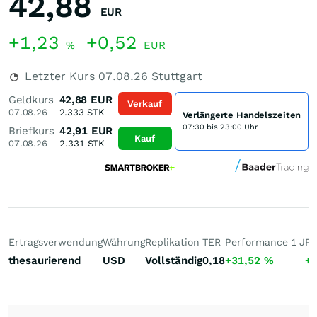
42,88
EUR
+1,23
+0,52
%
EUR
Letzter Kurs
07.08.26
Stuttgart
Geldkurs
42,88
EUR
Verkauf
07.08.26
2.333
STK
Verlängerte Handelszeiten
07:30 bis 23:00 Uhr
Briefkurs
42,91
EUR
Kauf
07.08.26
2.331
STK
Ertragsverwendung
Währung
Replikation
TER
Performance 1 J
Pe
thesaurierend
USD
Vollständig
0,18
+31,52
%
+