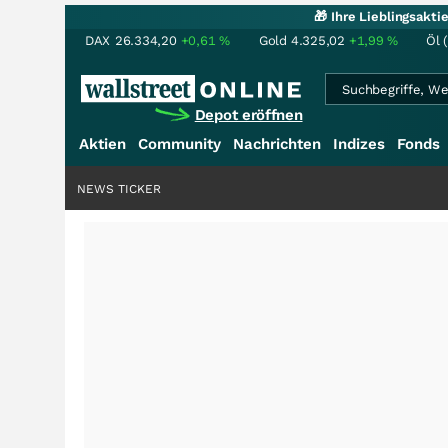
🎁 Ihre Lieblingsakt
DAX
26.334,20
+0,61
%
Gold
4.325,02
+1,99
%
Öl 
Depot eröffnen
Aktien
Community
Nachrichten
Indizes
Fonds
NEWS TICKER