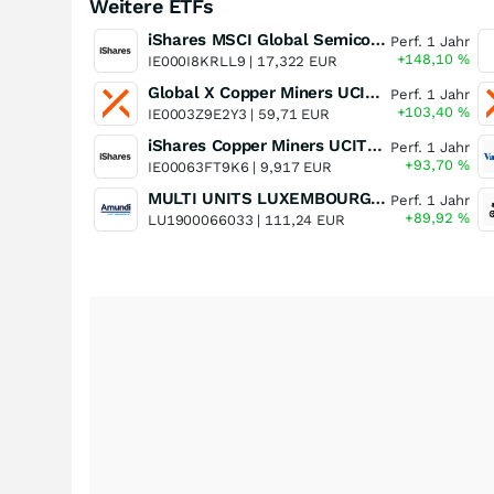
Weitere ETFs
iShares MSCI Global Semiconductors UCITS ETF USD (Acc)
Perf. 1 Jahr
+148,10
%
IE000I8KRLL9 |
17,322 EUR
Global X Copper Miners UCITS ETF USD Acc
Perf. 1 Jahr
+103,40
%
IE0003Z9E2Y3 |
59,71 EUR
iShares Copper Miners UCITS ETF
Perf. 1 Jahr
+93,70
%
IE00063FT9K6 |
9,917 EUR
MULTI UNITS LUXEMBOURG - Lyxor MSCI Semiconductors ESG Filtered
Perf. 1 Jahr
+89,92
%
LU1900066033 |
111,24 EUR