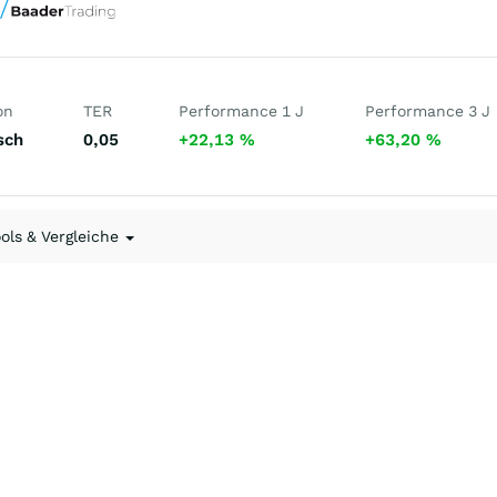
on
TER
Performance 1 J
Performance 3 J
sch
0,05
+22,13
%
+63,20
%
ools & Vergleiche