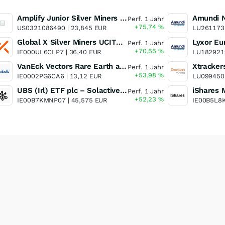
Amplify Junior Silver Miners ETF Junior Silver Miners ETF
Perf. 1 Jahr
+75,74
%
US0321086490 |
23,845 EUR
LU261173
Global X Silver Miners UCITS ETF
Perf. 1 Jahr
+70,55
%
IE000UL6CLP7 |
36,40 EUR
LU182921
VanEck Vectors Rare Earth and Strategic Metals UCITS ETF
Perf. 1 Jahr
+53,98
%
IE0002PG6CA6 |
13,12 EUR
LU099450
UBS (Irl) ETF plc – Solactive Global Pure Gold Miners UCITS ETF - A Dis USD o.N.
Perf. 1 Jahr
+52,23
%
IE00B7KMNP07 |
45,575 EUR
IE00B5L8