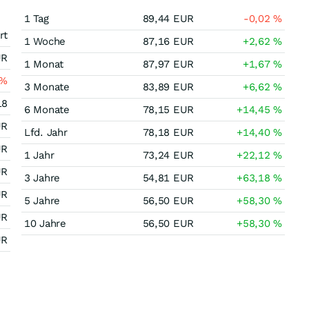
1 Tag
89,44
EUR
-0,02
%
rt
1 Woche
87,16
EUR
+2,62
%
UR
1 Monat
87,97
EUR
+1,67
%
%
3 Monate
83,89
EUR
+6,62
%
18
6 Monate
78,15
EUR
+14,45
%
UR
Lfd. Jahr
78,18
EUR
+14,40
%
UR
1 Jahr
73,24
EUR
+22,12
%
UR
3 Jahre
54,81
EUR
+63,18
%
UR
5 Jahre
56,50
EUR
+58,30
%
UR
10 Jahre
56,50
EUR
+58,30
%
UR