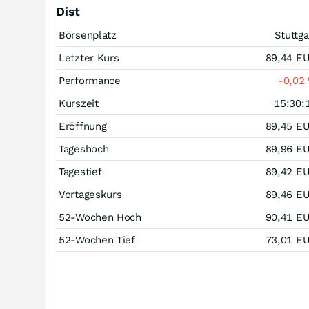
Dist
Börsenplatz
Stuttga
Letzter Kurs
89,44
E
Performance
-0,02
Kurszeit
15:30:
Eröffnung
89,45
E
Tageshoch
89,96
E
Tagestief
89,42
E
Vortageskurs
89,46
E
52-Wochen Hoch
90,41
E
52-Wochen Tief
73,01
E