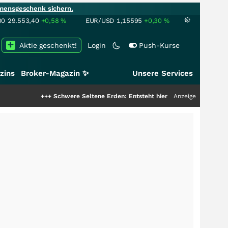
mensgeschenk sichern.
00
29.553,40
+0,58
%
EUR/USD
1,15595
+0,30
%
Aktie geschenkt!
Login
Push-Kurse
zins
Broker-Magazin ✨
Unsere Services
+++
Schwere Seltene Erden: Entsteht hier die nächste Milliardenstory?
Anzeige
++