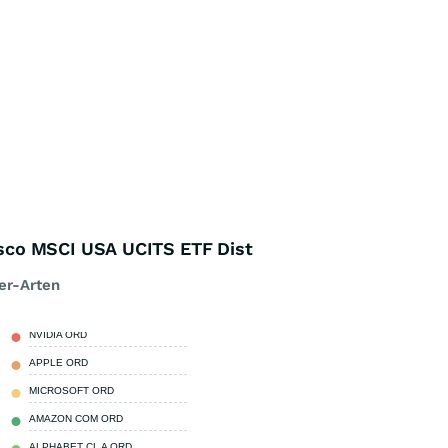
sco MSCI USA UCITS ETF Dist
er-Arten
NVIDIA ORD
7,15 %
APPLE ORD
6,58 %
MICROSOFT ORD
4,08 %
AMAZON COM ORD
3,57 %
ALPHABET CL A ORD
3,22 %