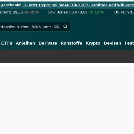
ie geschenkt.
→ Jetzt Depot bei SMARTBROKER+ eröffnen und Willkom
(Brent)
82,35
-1,42
%
Dow Jones
53.970,02
+0,13
%
US Tech 1
ETFs
Anleihen
Derivate
Rohstoffe
Krypto
Devisen
Fest