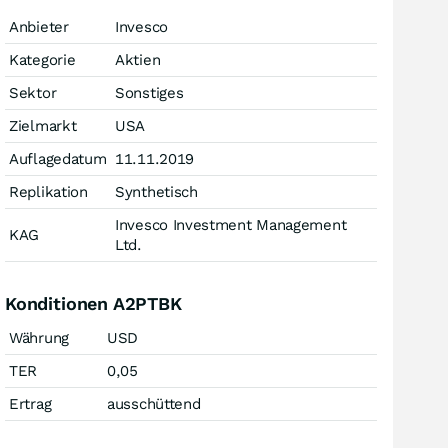
Anbieter
Invesco
Kategorie
Aktien
Sektor
Sonstiges
Zielmarkt
USA
Auflagedatum
11.11.2019
Replikation
Synthetisch
Invesco Investment Management
KAG
Ltd.
Konditionen A2PTBK
Währung
USD
TER
0,05
Ertrag
ausschüttend