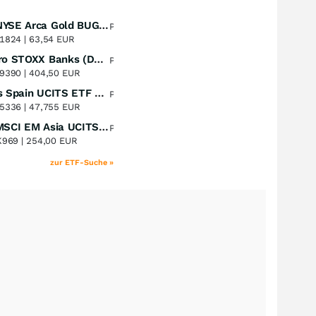
Amundi NYSE Arca Gold BUGS UCITS ETF Dist
Perf. 1 Jahr
+51,49
%
1824 |
63,54 EUR
Lyxor Euro STOXX Banks (DR) UCITS ETF- Acc
Perf. 1 Jahr
+51,31
%
9390 |
404,50 EUR
Xtrackers Spain UCITS ETF Distribution
Perf. 1 Jahr
+41,30
%
5336 |
47,755 EUR
iShares MSCI EM Asia UCITS ETF
Perf. 1 Jahr
+39,55
%
K969 |
254,00 EUR
zur ETF-Suche »