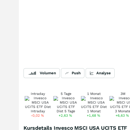
Volumen
Push
Analyse
Intraday
5 Tage
1 Monat
3M
-0,02
%
+2,63
%
+1,68
%
+6,63
%
Kursdetails Invesco MSCI USA UCITS ETF