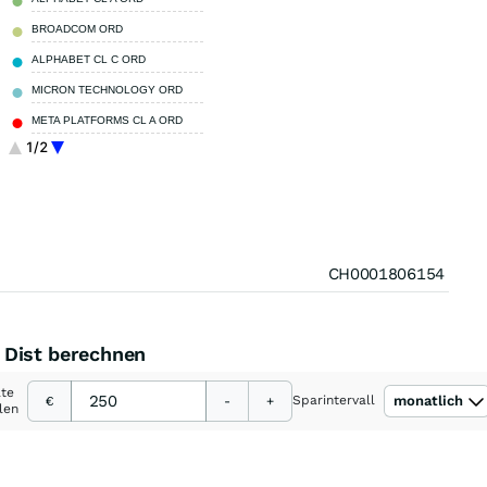
BROADCOM ORD
2,63 %
ALPHABET CL C ORD
2,53 %
MICRON TECHNOLOGY ORD
2,02 %
META PLATFORMS CL A ORD
1,92 %
1/2
TESLA ORD
1,83 %
Sonstige
64,47 %
CH0001806154
 Dist berechnen
ate
Sparintervall
monatlich
€
-
+
len