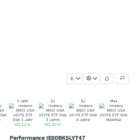
1 Jahr
3J
5J
Max
+22,13
%
+63,20
%
Performance IE00BK5LYT47