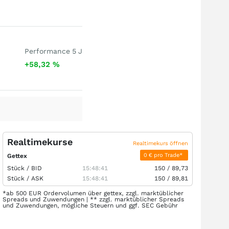
Performance 5 J
+58,32
%
Realtimekurse
Realtimekurs öffnen
0 € pro Trade*
Gettex
Stück /
BID
15:48:41
150
/
89,73
Stück /
ASK
15:48:41
150
/
89,81
*ab 500 EUR Ordervolumen über gettex, zzgl. marktüblicher
Spreads und Zuwendungen | ** zzgl. marktüblicher Spreads
und Zuwendungen, mögliche Steuern und ggf. SEC Gebühr