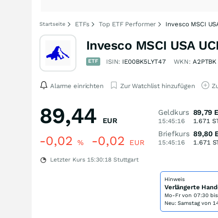
ETFs
Top ETF Performer
Invesco MSCI US
Startseite
Invesco MSCI USA UCI
ETF
ISIN:
IE00BK5LYT47
WKN:
A2PTBK
Alarme einrichten
Zur Watchlist hinzufügen
Zu
89,44
Geldkurs
89,79
EUR
15:45:16
1.671
S
Briefkurs
89,80
-0,02
-0,02
%
EUR
15:45:16
1.671
S
Letzter Kurs
15:30:18
Stuttgart
Hinweis
Verlängerte Hand
Mo-Fr von
07:30 bi
Neu: Samstag von 14