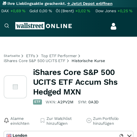
🎁 Ihre Lieblingsaktie geschenkt.
→ Jetzt Depot eröffnen
DAX
+0,69
%
Gold
0,00
%
Öl (Brent)
+0,02
%
Dow Jones
+0,25
%
ETFs
Top ETF Performer
Startseite
iShares Core S&P 500 UCITS ETF
Historische Kurse
iShares Core S&P 500
UCITS ETF Accum Shs
Hedged MXN
ETF
WKN:
A2PV2M
SYM:
0A3D
Alarme
Zur Watchlist
Zum Portfolio
einrichten
hinzufügen
hinzufügen
London