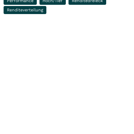
Performance
Hoch/Tief
Renditedreieck
Renditeverteilung