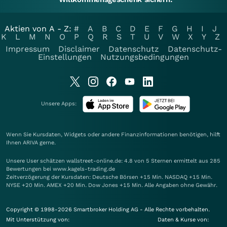
Aktien von A - Z:
#
A
B
C
D
E
F
G
H
I
J
K
L
M
N
O
P
Q
R
S
T
U
V
W
X
Y
Z
Impressum
Disclaimer
Datenschutz
Datenschutz-
Einstellungen
Nutzungsbedingungen
Unsere Apps:
Wenn Sie Kursdaten, Widgets oder andere Finanzinformationen benötigen, hilft
Ihnen
ARIVA
gerne.
Unsere User schätzen wallstreet-online.de: 4.8 von 5 Sternen ermittelt aus 285
Bewertungen bei www.kagels-trading.de
Zeitverzögerung der Kursdaten: Deutsche Börsen +15 Min. NASDAQ +15 Min.
NYSE +20 Min. AMEX +20 Min. Dow Jones +15 Min. Alle Angaben ohne Gewähr.
Copyright © 1998-2026 Smartbroker Holding AG - Alle Rechte vorbehalten.
Mit Unterstützung von:
Daten & Kurse von: