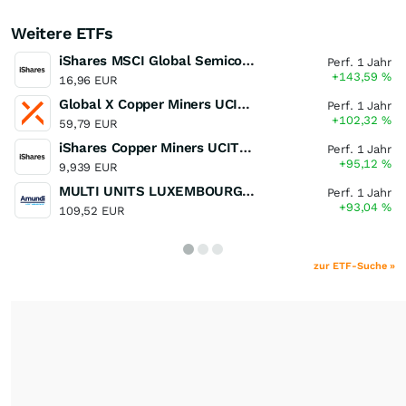
Weitere ETFs
iShares MSCI Global Semiconductors UCITS ETF USD (Acc)
Perf. 1 Jahr
+143,59
%
16,96 EUR
Global X Copper Miners UCITS ETF USD Acc
Perf. 1 Jahr
+102,32
%
59,79 EUR
iShares Copper Miners UCITS ETF
Perf. 1 Jahr
+95,12
%
9,939 EUR
MULTI UNITS LUXEMBOURG - Lyxor MSCI Semiconductors ESG Filtered
Perf. 1 Jahr
+93,04
%
109,52 EUR
zur ETF-Suche »