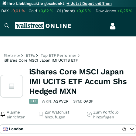
🎁 Ihre Lieblingsaktie geschenkt.
→ Jetzt Depot eröffnen
DAX
-0,01
%
Gold
+0,82
%
Öl (Brent)
+0,05
%
Dow Jones
+0,25
%
ETFs
Top ETF Performer
Startseite
iShares Core MSCI Japan IMI UCITS ETF
iShares Core MSCI Japan
IMI UCITS ETF Accum Shs
Hedged MXN
ETF
WKN:
A2PV2R
SYM:
0A3F
Alarme
Zur Watchlist
Zum Portfolio
einrichten
hinzufügen
hinzufügen
London