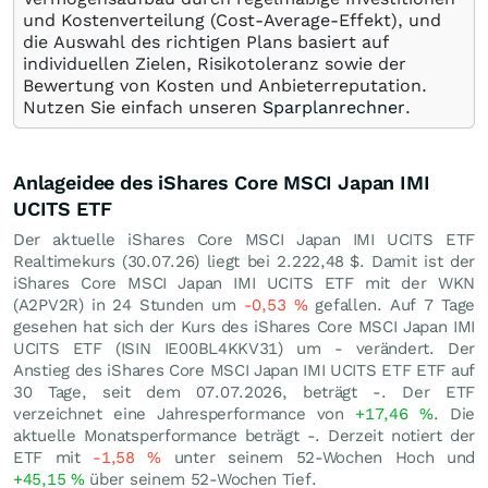
und Kostenverteilung (Cost-Average-Effekt), und
die Auswahl des richtigen Plans basiert auf
individuellen Zielen, Risikotoleranz sowie der
Bewertung von Kosten und Anbieterreputation.
Nutzen Sie einfach unseren
Sparplanrechner
.
Anlageidee des iShares Core MSCI Japan IMI
UCITS ETF
Der aktuelle iShares Core MSCI Japan IMI UCITS ETF
Realtimekurs (
30.07.26
) liegt bei 2.222,48
$
. Damit ist der
iShares Core MSCI Japan IMI UCITS ETF mit der WKN
(A2PV2R) in 24 Stunden um
-0,53
%
gefallen. Auf 7 Tage
gesehen hat sich der Kurs des iShares Core MSCI Japan IMI
UCITS ETF (ISIN IE00BL4KKV31) um - verändert. Der
Anstieg des iShares Core MSCI Japan IMI UCITS ETF ETF auf
30 Tage, seit dem 07.07.2026, beträgt -. Der ETF
verzeichnet eine Jahresperformance von
+17,46
%
. Die
aktuelle Monatsperformance beträgt -. Derzeit notiert der
ETF mit
-1,58
%
unter seinem 52-Wochen Hoch und
+45,15
%
über seinem 52-Wochen Tief.