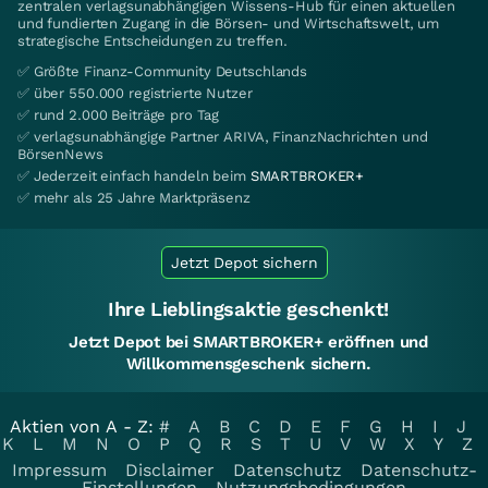
zentralen verlagsunabhängigen Wissens-Hub für einen aktuellen
und fundierten Zugang in die Börsen- und Wirtschaftswelt, um
strategische Entscheidungen zu treffen.
✅ Größte Finanz-Community Deutschlands
✅ über 550.000 registrierte Nutzer
✅ rund 2.000 Beiträge pro Tag
✅ verlagsunabhängige Partner ARIVA, FinanzNachrichten und
BörsenNews
✅ Jederzeit einfach handeln beim
SMARTBROKER+
✅ mehr als 25 Jahre Marktpräsenz
Jetzt Depot sichern
Ihre Lieblingsaktie geschenkt!
Jetzt Depot bei SMARTBROKER+ eröffnen und
Willkommensgeschenk sichern.
Aktien von A - Z:
#
A
B
C
D
E
F
G
H
I
J
K
L
M
N
O
P
Q
R
S
T
U
V
W
X
Y
Z
Impressum
Disclaimer
Datenschutz
Datenschutz-
Einstellungen
Nutzungsbedingungen