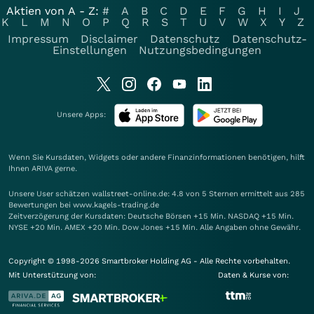
Aktien von A - Z:
#
A
B
C
D
E
F
G
H
I
J
K
L
M
N
O
P
Q
R
S
T
U
V
W
X
Y
Z
Impressum
Disclaimer
Datenschutz
Datenschutz-
Einstellungen
Nutzungsbedingungen
Unsere Apps:
Wenn Sie Kursdaten, Widgets oder andere Finanzinformationen benötigen, hilft
Ihnen
ARIVA
gerne.
Unsere User schätzen wallstreet-online.de: 4.8 von 5 Sternen ermittelt aus 285
Bewertungen bei www.kagels-trading.de
Zeitverzögerung der Kursdaten: Deutsche Börsen +15 Min. NASDAQ +15 Min.
NYSE +20 Min. AMEX +20 Min. Dow Jones +15 Min. Alle Angaben ohne Gewähr.
Copyright © 1998-2026 Smartbroker Holding AG - Alle Rechte vorbehalten.
Mit Unterstützung von:
Daten & Kurse von: