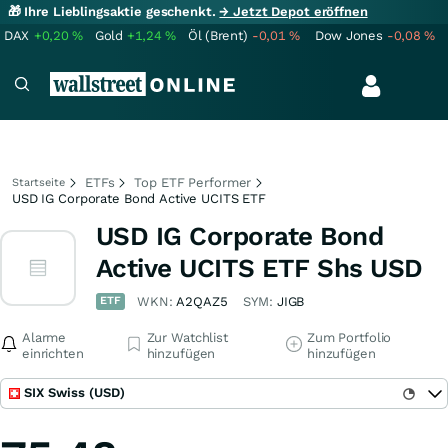
🎁 Ihre Lieblingsaktie geschenkt.
→ Jetzt Depot eröffnen
DAX
+0,20
%
Gold
+1,24
%
Öl (Brent)
-0,01
%
Dow Jones
-0,08
%
ETFs
Top ETF Performer
Startseite
USD IG Corporate Bond Active UCITS ETF
USD IG Corporate Bond
Active UCITS ETF Shs USD
ETF
WKN:
A2QAZ5
SYM:
JIGB
Alarme
Zur Watchlist
Zum Portfolio
einrichten
hinzufügen
hinzufügen
SIX Swiss (USD)