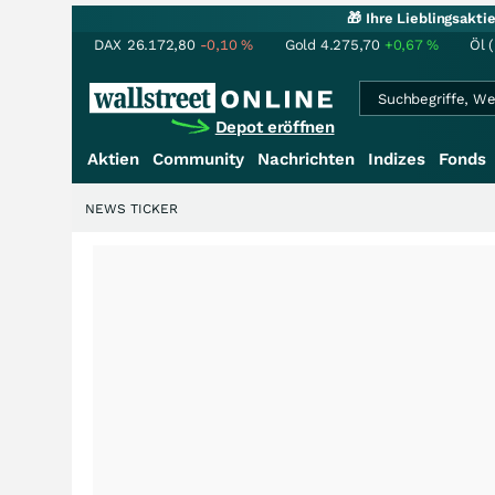
🎁 Ihre Lieblingsakt
DAX
26.172,80
-0,10
%
Gold
4.275,70
+0,67
%
Öl 
Depot eröffnen
Aktien
Community
Nachrichten
Indizes
Fonds
NEWS TICKER