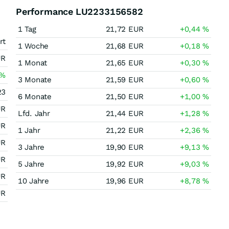
Performance LU2233156582
1 Tag
21,72
EUR
+0,44
%
rt
1 Woche
21,68
EUR
+0,18
%
UR
1 Monat
21,65
EUR
+0,30
%
%
3 Monate
21,59
EUR
+0,60
%
23
6 Monate
21,50
EUR
+1,00
%
UR
Lfd. Jahr
21,44
EUR
+1,28
%
UR
1 Jahr
21,22
EUR
+2,36
%
UR
3 Jahre
19,90
EUR
+9,13
%
UR
5 Jahre
19,92
EUR
+9,03
%
UR
10 Jahre
19,96
EUR
+8,78
%
UR