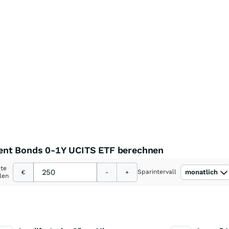
ent Bonds 0-1Y UCITS ETF berechnen
ate
Sparintervall
monatlich
€
-
+
len