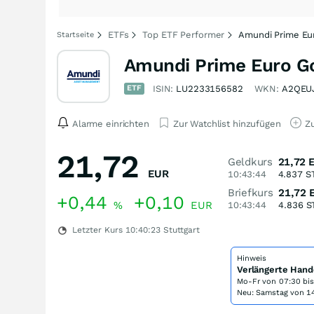
ETFs
Top ETF Performer
Amundi Prime Eu
Startseite
Amundi Prime Euro G
ETF
ISIN:
LU2233156582
WKN:
A2QEU
Alarme einrichten
Zur Watchlist hinzufügen
Zu
21,72
Geldkurs
21,72
EUR
10:43:44
4.837
S
Briefkurs
21,72
+0,44
+0,10
%
EUR
10:43:44
4.836
S
Letzter Kurs
10:40:23
Stuttgart
Hinweis
Verlängerte Hand
Mo-Fr von
07:30 bi
Neu: Samstag von 14