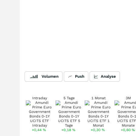
Volumen
Push
Analyse
Intraday
5 Tage
1 Monat
3M
+0,44
%
+0,18
%
+0,30
%
+0,60
%