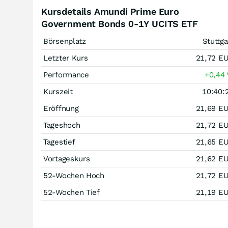
Kursdetails Amundi Prime Euro
Government Bonds 0-1Y UCITS ETF
Börsenplatz
Stuttga
Letzter Kurs
21,72
E
Performance
+0,44
Kurszeit
10:40:
Eröffnung
21,69
E
Tageshoch
21,72
E
Tagestief
21,65
E
Vortageskurs
21,62
E
52-Wochen Hoch
21,72
E
52-Wochen Tief
21,19
E