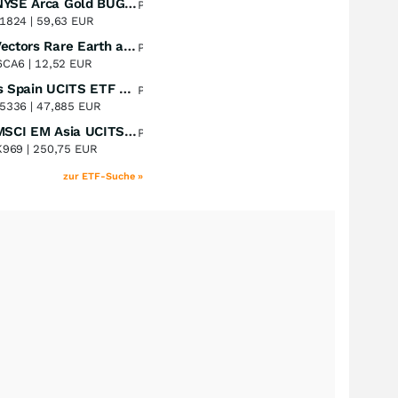
Amundi NYSE Arca Gold BUGS UCITS ETF Dist
Perf. 1 Jahr
+53,12
%
1824 |
59,63 EUR
VanEck Vectors Rare Earth and Strategic Metals UCITS ETF
Perf. 1 Jahr
+47,46
%
6CA6 |
12,52 EUR
Xtrackers Spain UCITS ETF Distribution
Perf. 1 Jahr
+43,56
%
5336 |
47,885 EUR
iShares MSCI EM Asia UCITS ETF
Perf. 1 Jahr
+39,73
%
K969 |
250,75 EUR
zur ETF-Suche »