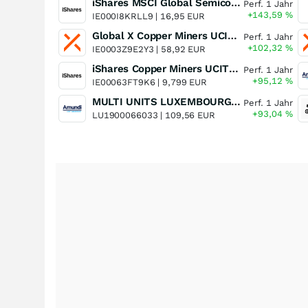
iShares MSCI Global Semiconductors UCITS ETF USD (Acc)
Perf. 1 Jahr
+143,59
%
IE000I8KRLL9 |
16,95 EUR
Global X Copper Miners UCITS ETF USD Acc
Perf. 1 Jahr
+102,32
%
IE0003Z9E2Y3 |
58,92 EUR
iShares Copper Miners UCITS ETF
Perf. 1 Jahr
+95,12
%
IE00063FT9K6 |
9,799 EUR
MULTI UNITS LUXEMBOURG - Lyxor MSCI Semiconductors ESG Filtered
Perf. 1 Jahr
+93,04
%
LU1900066033 |
109,56 EUR