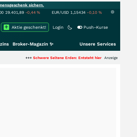
mensgeschenk sichern.
00
29.401,89
-0,44
%
EUR/USD
1,15434
-0,10
%
Aktie geschenkt!
Login
Push-Kurse
zins
Broker-Magazin ✨
Unsere Services
+++
Schwere Seltene Erden: Entsteht hier die nächste Milliardenstory?
Anzeige
++