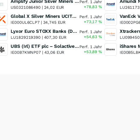
Amplify Junior Silver Miners ETF Junior Silver Miners ETF
Perf. 1 Jahr
+78,83
%
US0321086490 |
24,02 EUR
LU261173
Global X Silver Miners UCITS ETF
Perf. 1 Jahr
+73,17
%
IE000UL6CLP7 |
34,745 EUR
IE0002PG
Lyxor Euro STOXX Banks (DR) UCITS ETF- Acc
Perf. 1 Jahr
+54,63
%
LU1829219390 |
407,30 EUR
LU099450
UBS (Irl) ETF plc – Solactive Global Pure Gold Miners UCITS ETF - A Dis USD o.N.
Perf. 1 Jahr
+53,89
%
IE00B7KMNP07 |
43,06 EUR
IE00B5L8