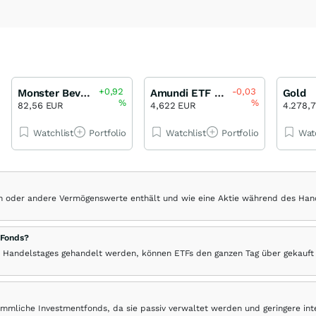
+0,92
-0,03
Monster Beverage
Amundi ETF ICAV - Amundi S&P All World High Dividend Yield UCITS ETF USD
Gold
%
%
82,56 EUR
4,622 EUR
4.278,
Watchlist
Portfolio
Watchlist
Portfolio
Wat
hen oder andere Vermögenswerte enthält und wie eine Aktie während des Han
 Fonds?
 Handelstages gehandelt werden, können ETFs den ganzen Tag über gekauft
ömmliche Investmentfonds, da sie passiv verwaltet werden und geringere in