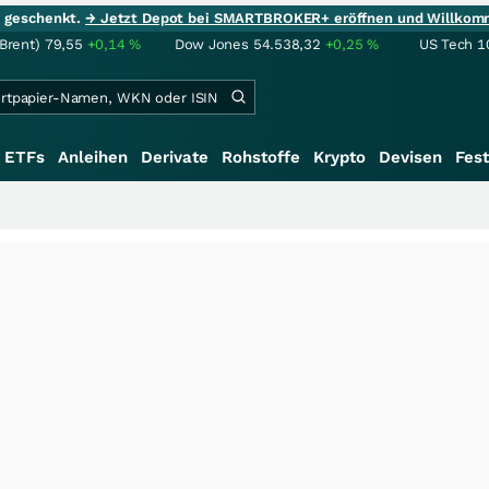
ie geschenkt.
→ Jetzt Depot bei SMARTBROKER+ eröffnen und Willkom
(Brent)
79,55
+0,14
%
Dow Jones
54.538,32
+0,25
%
US Tech 1
ETFs
Anleihen
Derivate
Rohstoffe
Krypto
Devisen
Fest