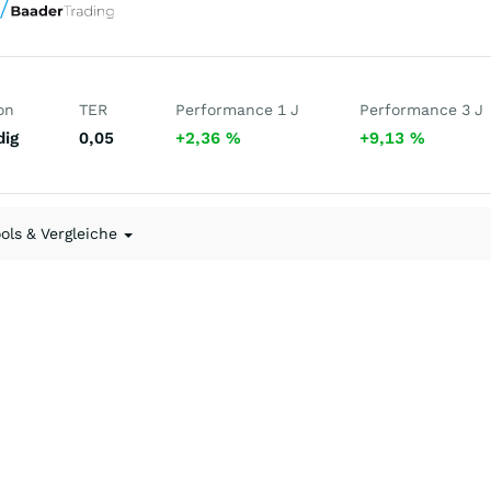
on
TER
Performance 1 J
Performance 3 J
dig
0,05
+2,36
%
+9,13
%
ools & Vergleiche