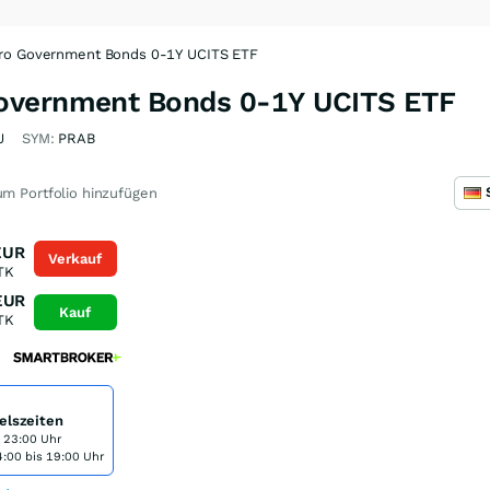
ro Government Bonds 0-1Y UCITS ETF
overnment Bonds 0-1Y UCITS ETF
J
SYM:
PRAB
m Portfolio hinzufügen
EUR
Verkauf
TK
EUR
Kauf
TK
elszeiten
s 23:00 Uhr
:00 bis 19:00 Uhr