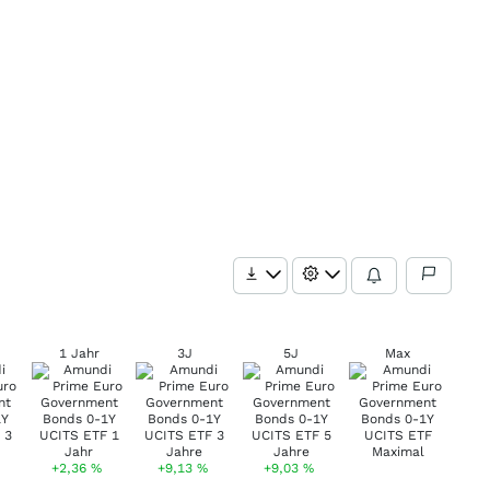
1 Jahr
3J
5J
Max
+2,36
%
+9,13
%
+9,03
%