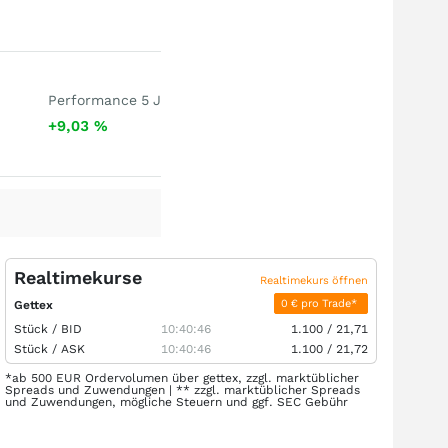
Performance 5 J
+9,03
%
Realtimekurse
Realtimekurs öffnen
0 € pro Trade*
Gettex
Stück /
BID
10:40:46
1.100
/
21,71
Stück /
ASK
10:40:46
1.100
/
21,72
*ab 500 EUR Ordervolumen über gettex, zzgl. marktüblicher
Spreads und Zuwendungen | ** zzgl. marktüblicher Spreads
und Zuwendungen, mögliche Steuern und ggf. SEC Gebühr