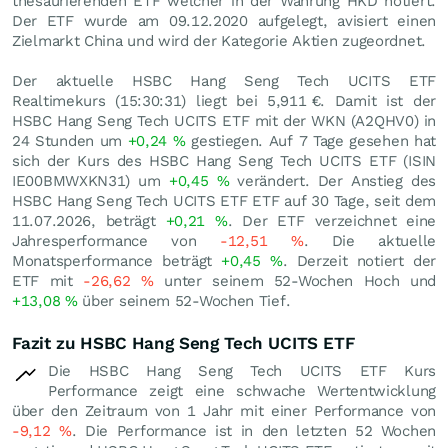
thesaurierenden ETF welcher in der Währung HKD notiert.
Der ETF wurde am 09.12.2020 aufgelegt, avisiert einen
Zielmarkt China und wird der Kategorie Aktien zugeordnet.
Der aktuelle HSBC Hang Seng Tech UCITS ETF
Realtimekurs (15:30:31) liegt bei 5,911
€
. Damit ist der
HSBC Hang Seng Tech UCITS ETF mit der WKN (A2QHV0) in
24 Stunden um
+0,24
%
gestiegen. Auf 7 Tage gesehen hat
sich der Kurs des HSBC Hang Seng Tech UCITS ETF (ISIN
IE00BMWXKN31) um
+0,45
%
verändert. Der Anstieg des
HSBC Hang Seng Tech UCITS ETF ETF auf 30 Tage, seit dem
11.07.2026, beträgt
+0,21
%
. Der ETF verzeichnet eine
Jahresperformance von
-12,51
%
. Die aktuelle
Monatsperformance beträgt
+0,45
%
. Derzeit notiert der
ETF mit
-26,62
%
unter seinem 52-Wochen Hoch und
+13,08
%
über seinem 52-Wochen Tief.
Fazit zu HSBC Hang Seng Tech UCITS ETF
Die HSBC Hang Seng Tech UCITS ETF Kurs
Performance zeigt eine schwache Wertentwicklung
über den Zeitraum von 1 Jahr mit einer Performance von
-9,12
%
. Die Performance ist in den letzten 52 Wochen