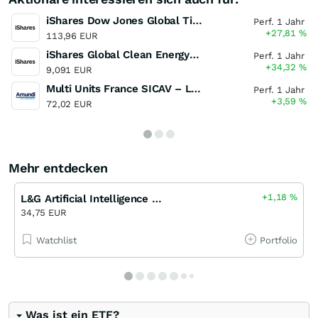
iShares Dow Jones Global Titans 50 UCITS ETF (DE)
Perf. 1 Jahr
+27,81
%
113,96 EUR
iShares Global Clean Energy UCITS ETF
Perf. 1 Jahr
+34,32
%
9,091 EUR
Multi Units France SICAV – Lyxor World Water ( DR ) UCITS ETF, Actions au Port.Dist o.N.
Perf. 1 Jahr
+3,59
%
72,02 EUR
Mehr entdecken
+1,18
%
L&G Artificial Intelligence UCITS ETF
34,75 EUR
Watchlist
Portfolio
Was ist ein ETF?