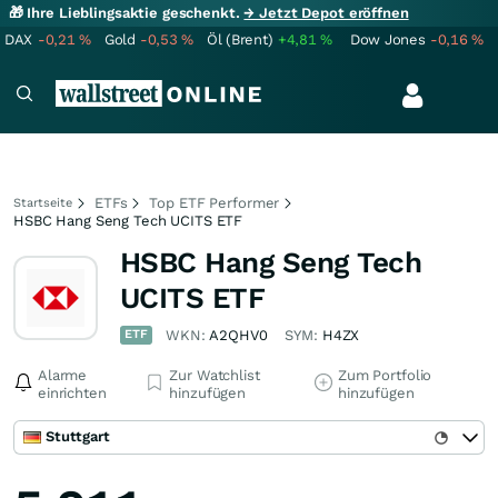
🎁 Ihre Lieblingsaktie geschenkt.
→ Jetzt Depot eröffnen
DAX
-0,21
%
Gold
-0,53
%
Öl (Brent)
+4,81
%
Dow Jones
-0,16
%
ETFs
Top ETF Performer
Startseite
HSBC Hang Seng Tech UCITS ETF
HSBC Hang Seng Tech
UCITS ETF
ETF
WKN:
A2QHV0
SYM:
H4ZX
Alarme
Zur Watchlist
Zum Portfolio
einrichten
hinzufügen
hinzufügen
Stuttgart