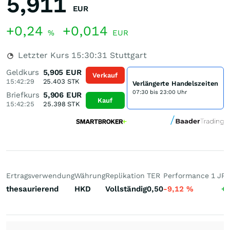
5,911
EUR
+0,24
+0,014
%
EUR
Letzter Kurs
15:30:31
Stuttgart
Geldkurs
5,905
EUR
Verkauf
15:42:29
25.403
STK
Verlängerte Handelszeiten
07:30 bis 23:00 Uhr
Briefkurs
5,906
EUR
Kauf
15:42:25
25.398
STK
Ertragsverwendung
Währung
Replikation
TER
Performance 1 J
Pe
thesaurierend
HKD
Vollständig
0,50
-9,12
%
+