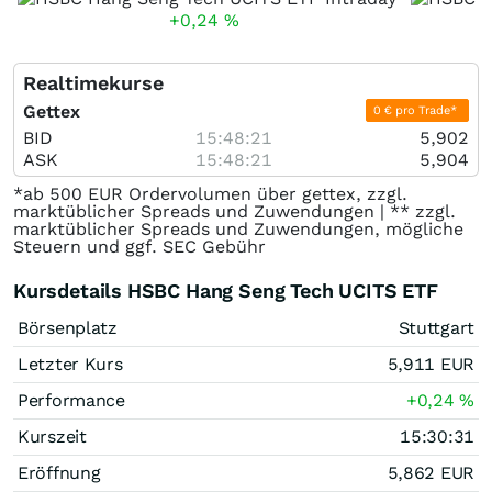
+0,24
%
Realtimekurse
Gettex
0 € pro Trade*
BID
15:48:21
5,902
ASK
15:48:21
5,904
*ab 500 EUR Ordervolumen über gettex, zzgl.
marktüblicher Spreads und Zuwendungen | ** zzgl.
marktüblicher Spreads und Zuwendungen, mögliche
Steuern und ggf. SEC Gebühr
Kursdetails HSBC Hang Seng Tech UCITS ETF
Börsenplatz
Stuttgart
Letzter Kurs
5,911
EUR
Performance
+0,24
%
Kurszeit
15:30:31
Eröffnung
5,862
EUR