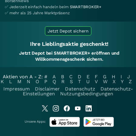
BörsenNews
✅ Jederzeit einfach handeln beim
SMARTBROKER+
✅ mehr als 25 Jahre Marktpräsenz
Jetzt Depot sichern
Ihre Lieblingsaktie geschenkt!
Jetzt Depot bei SMARTBROKER+ eröffnen und
Willkommensgeschenk sichern.
Aktien von A - Z:
#
A
B
C
D
E
F
G
H
I
J
K
L
M
N
O
P
Q
R
S
T
U
V
W
X
Y
Z
Impressum
Disclaimer
Datenschutz
Datenschutz-
Einstellungen
Nutzungsbedingungen
Unsere Apps: