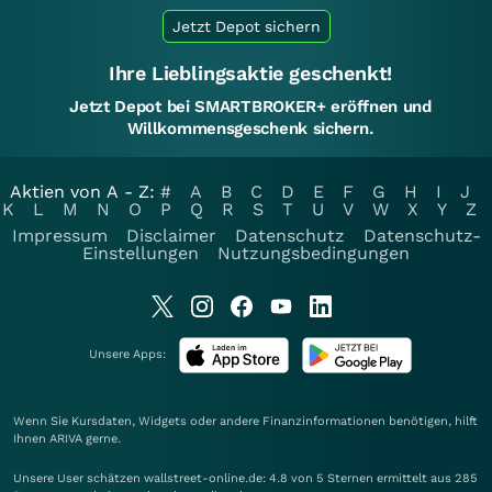
Jetzt Depot sichern
Ihre Lieblingsaktie geschenkt!
Jetzt Depot bei SMARTBROKER+ eröffnen und
Willkommensgeschenk sichern.
Aktien von A - Z:
#
A
B
C
D
E
F
G
H
I
J
K
L
M
N
O
P
Q
R
S
T
U
V
W
X
Y
Z
Impressum
Disclaimer
Datenschutz
Datenschutz-
Einstellungen
Nutzungsbedingungen
Unsere Apps:
Wenn Sie Kursdaten, Widgets oder andere Finanzinformationen benötigen, hilft
Ihnen
ARIVA
gerne.
Unsere User schätzen wallstreet-online.de: 4.8 von 5 Sternen ermittelt aus 285