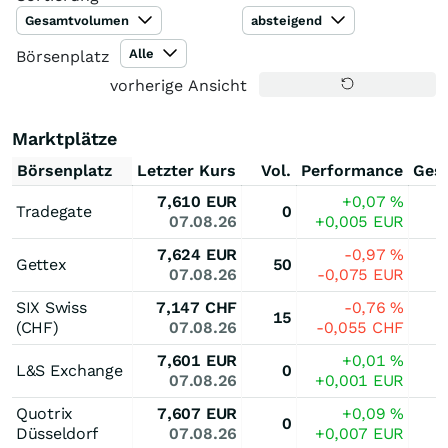
Gesamtvolumen
absteigend
Alle
Börsenplatz
vorherige Ansicht
Marktplätze
Börsenplatz
Letzter Kurs
Vol.
Performance
Ges
7,610
EUR
+0,07
%
Tradegate
0
07.08.26
+0,005
EUR
7,624
EUR
-0,97
%
Gettex
50
07.08.26
-0,075
EUR
SIX Swiss
7,147
CHF
-0,76
%
15
(CHF)
07.08.26
-0,055
CHF
7,601
EUR
+0,01
%
L&S Exchange
0
07.08.26
+0,001
EUR
Quotrix
7,607
EUR
+0,09
%
0
Düsseldorf
07.08.26
+0,007
EUR