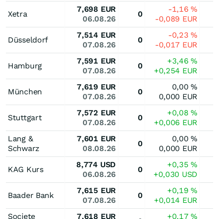
7,698
EUR
-1,16
%
Xetra
0
06.08.26
-0,089
EUR
7,514
EUR
-0,23
%
Düsseldorf
0
07.08.26
-0,017
EUR
7,591
EUR
+3,46
%
Hamburg
0
07.08.26
+0,254
EUR
7,619
EUR
0,00
%
München
0
07.08.26
0,000
EUR
7,572
EUR
+0,08
%
Stuttgart
0
07.08.26
+0,006
EUR
Lang &
7,601
EUR
0,00
%
0
Schwarz
08.08.26
0,000
EUR
8,774
USD
+0,35
%
KAG Kurs
0
06.08.26
+0,030
USD
7,615
EUR
+0,19
%
Baader Bank
0
07.08.26
+0,014
EUR
Societe
7,618
EUR
+0,17
%