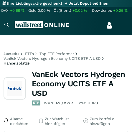
🎁 Ihre Lieblingsaktie geschenkt.
→ Jetzt Depot eröffnen
DAX
+0,69
%
Gold
0,00
%
Öl (Brent)
+0,02
%
Dow Jones
+0,25
%
ETFs
Top ETF Performer
Startseite
VanEck Vectors Hydrogen Economy UCITS ETF A USD
Handelsplätze
VanEck Vectors Hydrogen
Economy UCITS ETF A
USD
ETF
WKN:
A2QMWR
SYM:
HDR0
Alarme
Zur Watchlist
Zum Portfolio
einrichten
hinzufügen
hinzufügen