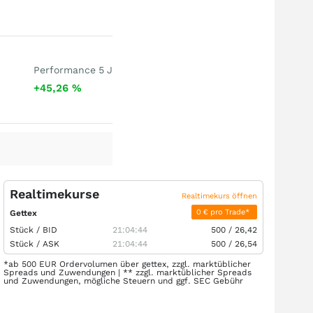
Performance 5 J
+45,26
%
Realtimekurse
Realtimekurs öffnen
0 € pro Trade*
Gettex
Stück /
BID
21:04:44
500
/
26,42
Stück /
ASK
21:04:44
500
/
26,54
*ab 500 EUR Ordervolumen über gettex, zzgl. marktüblicher
Spreads und Zuwendungen | ** zzgl. marktüblicher Spreads
und Zuwendungen, mögliche Steuern und ggf. SEC Gebühr