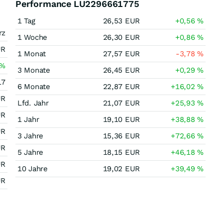
Performance LU2296661775
1 Tag
26,53
EUR
+0,56
%
rz
1 Woche
26,30
EUR
+0,86
%
UR
1 Monat
27,57
EUR
-3,78
%
%
3 Monate
26,45
EUR
+0,29
%
17
6 Monate
22,87
EUR
+16,02
%
UR
Lfd. Jahr
21,07
EUR
+25,93
%
UR
1 Jahr
19,10
EUR
+38,88
%
UR
3 Jahre
15,36
EUR
+72,66
%
UR
5 Jahre
18,15
EUR
+46,18
%
UR
10 Jahre
19,02
EUR
+39,49
%
UR