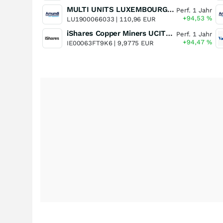
MULTI UNITS LUXEMBOURG - Lyxor MSCI Semiconductors ESG Filtered
Perf. 1 Jahr
+94,53
%
LU1900066033 |
110,96 EUR
iShares Copper Miners UCITS ETF
Perf. 1 Jahr
+94,47
%
IE00063FT9K6 |
9,9775 EUR