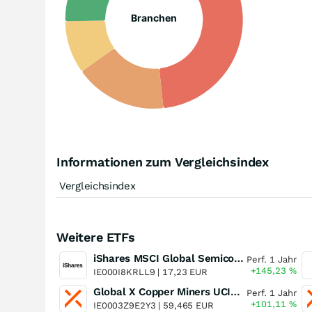
Branchen
Informationen zum Vergleichsindex
Vergleichsindex
Weitere ETFs
iShares MSCI Global Semiconductors UCITS ETF USD (Acc)
Perf. 1 Jahr
+145,23
%
IE000I8KRLL9 |
17,23 EUR
Global X Copper Miners UCITS ETF USD Acc
Perf. 1 Jahr
+101,11
%
IE0003Z9E2Y3 |
59,465 EUR