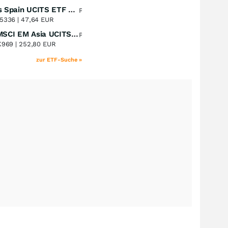
Xtrackers Spain UCITS ETF Distribution
Perf. 1 Jahr
+42,72
%
5336 |
47,64 EUR
iShares MSCI EM Asia UCITS ETF
Perf. 1 Jahr
+37,23
%
K969 |
252,80 EUR
zur ETF-Suche »