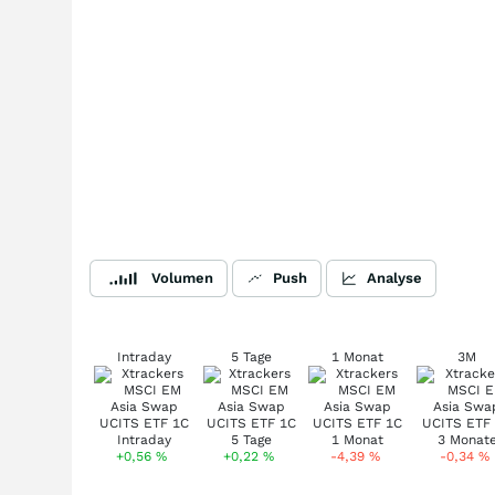
Volumen
Push
Analyse
Intraday
5 Tage
1 Monat
3M
+0,56
%
+0,22
%
-4,39
%
-0,34
%