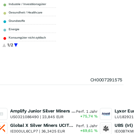
Industrie / Investitionsgüter
5,62 %
Gesundheit / Healthcare
3,29 %
Grundstoffe
3,14 %
Energie
2,00 %
Konsumgüter nicht-zyklisch
1,99 %
1/2
Immobilien
0,78 %
Sonstige
0,83 %
CH0007291575
Amplify Junior Silver Miners ETF Junior Silver Miners ETF
Perf. 1 Jahr
+75,74
%
US0321086490 |
23,845 EUR
LU182921
Global X Silver Miners UCITS ETF
Perf. 1 Jahr
+69,61
%
IE000UL6CLP7 |
36,3425 EUR
IE00B7KM