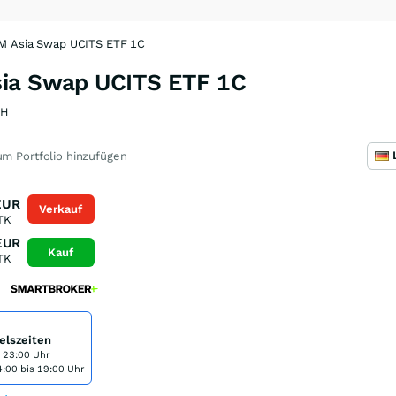
EM Asia Swap UCITS ETF 1C
sia Swap UCITS ETF 1C
NH
m Portfolio hinzufügen
EUR
Verkauf
TK
EUR
Kauf
TK
elszeiten
s 23:00 Uhr
:00 bis 19:00 Uhr