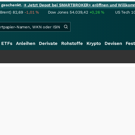
ie geschenkt.
→ Jetzt Depot bei SMARTBROKER+ eröffnen und Willkom
(Brent)
82,69
-1,01
%
Dow Jones
54.039,42
+0,26
%
US Tech 1
ETFs
Anleihen
Derivate
Rohstoffe
Krypto
Devisen
Fest