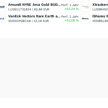
Amundi NYSE Arca Gold BUGS UCITS ETF Dist
Perf. 1 Jahr
+52,24
%
LU2611731824 |
63,88 EUR
LU099450
VanEck Vectors Rare Earth and Strategic Metals UCITS ETF
Perf. 1 Jahr
+52,08
%
IE0002PG6CA6 |
13,18 EUR
IE00B5L8