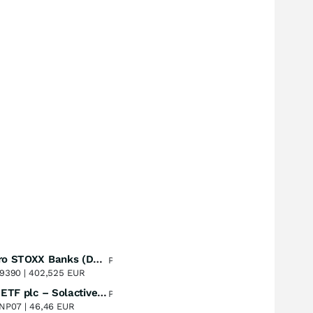
Lyxor Euro STOXX Banks (DR) UCITS ETF- Acc
Perf. 1 Jahr
+51,67
%
9390 |
402,525 EUR
UBS (Irl) ETF plc – Solactive Global Pure Gold Miners UCITS ETF - A Dis USD o.N.
Perf. 1 Jahr
+51,27
%
NP07 |
46,46 EUR