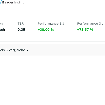
on
TER
Performance 1 J
Performance 3 J
sch
0,35
+38,00
%
+71,57
%
ools & Vergleiche