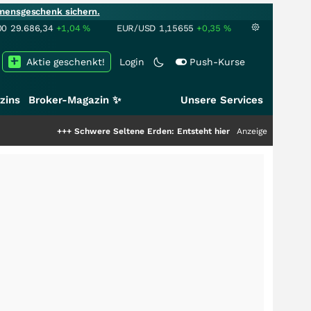
mensgeschenk sichern.
00
29.686,34
+1,04
%
EUR/USD
1,15655
+0,35
%
Aktie geschenkt!
Login
Push-Kurse
zins
Broker-Magazin ✨
Unsere Services
+++
Schwere Seltene Erden: Entsteht hier die nächste Milliardenstory?
Anzeige
++