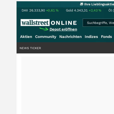
🎁 Ihre Lieblingsakt
DAX
26.333,90
+0,61
%
Gold
4.343,31
+2,43
%
Öl 
Depot eröffnen
Aktien
Community
Nachrichten
Indizes
Fonds
NEWS TICKER