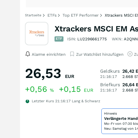
ETFs
Top ETF Performer
Xtrackers MSCI 
Startseite
Xtrackers MSCI EM A
ETF
ISIN:
LU2296661775
WKN:
A2QN
Alarme einrichten
Zur Watchlist hinzufügen
Zu
26,53
Geldkurs
26,42
EUR
21:16:17
2.668
S
Briefkurs
26,64
+0,56
+0,15
%
EUR
21:16:17
2.668
S
Letzter Kurs
21:16:17
Lang & Schwarz
Hinweis
Verlängerte Hand
Mo-Fr von
07:30 bi
Neu: Samstag von 14