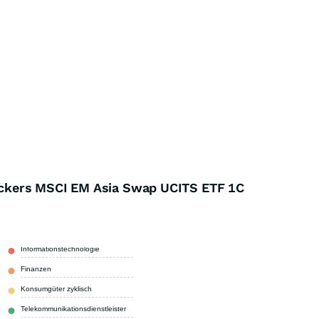
ckers MSCI EM Asia Swap UCITS ETF 1C
Informationstechnologie
48,32 %
Finanzen
16,82 %
Konsumgüter zyklisch
9,62 %
Telekommunikationsdienstleister
7,59 %