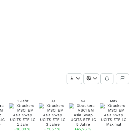
1 Jahr
3J
5J
Max
+38,00
%
+71,57
%
+45,26
%