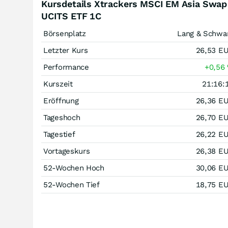
Kursdetails Xtrackers MSCI EM Asia Swap
UCITS ETF 1C
Börsenplatz
Lang & Schwa
Letzter Kurs
26,53
E
Performance
+0,56
Kurszeit
21:16:
Eröffnung
26,36
E
Tageshoch
26,70
E
Tagestief
26,22
E
Vortageskurs
26,38
E
52-Wochen Hoch
30,06
E
52-Wochen Tief
18,75
E