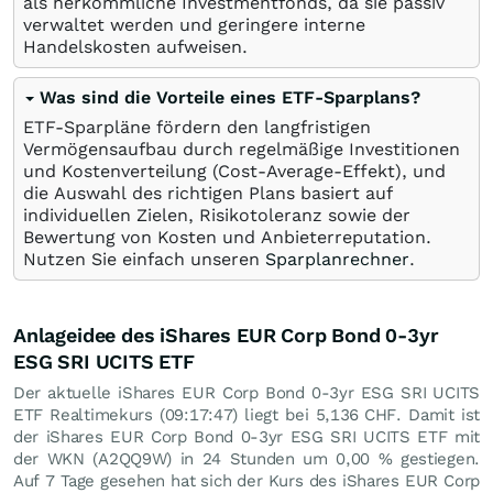
als herkömmliche Investmentfonds, da sie passiv
verwaltet werden und geringere interne
Handelskosten aufweisen.
Was sind die Vorteile eines ETF-Sparplans?
ETF-Sparpläne fördern den langfristigen
Vermögensaufbau durch regelmäßige Investitionen
und Kostenverteilung (Cost-Average-Effekt), und
die Auswahl des richtigen Plans basiert auf
individuellen Zielen, Risikotoleranz sowie der
Bewertung von Kosten und Anbieterreputation.
Nutzen Sie einfach unseren
Sparplanrechner
.
Anlageidee des iShares EUR Corp Bond 0-3yr
ESG SRI UCITS ETF
Der aktuelle iShares EUR Corp Bond 0-3yr ESG SRI UCITS
ETF Realtimekurs (09:17:47) liegt bei 5,136
CHF
. Damit ist
der iShares EUR Corp Bond 0-3yr ESG SRI UCITS ETF mit
der WKN (A2QQ9W) in 24 Stunden um
0,00
%
gestiegen.
Auf 7 Tage gesehen hat sich der Kurs des iShares EUR Corp