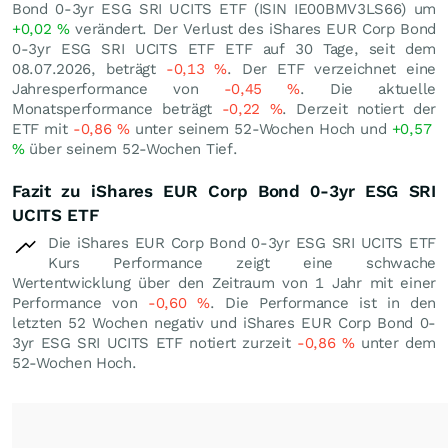
Bond 0-3yr ESG SRI UCITS ETF (ISIN IE00BMV3LS66) um
+0,02
%
verändert. Der Verlust des iShares EUR Corp Bond
0-3yr ESG SRI UCITS ETF ETF auf 30 Tage, seit dem
08.07.2026, beträgt
-0,13
%
. Der ETF verzeichnet eine
Jahresperformance von
-0,45
%
. Die aktuelle
Monatsperformance beträgt
-0,22
%
. Derzeit notiert der
ETF mit
-0,86
%
unter seinem 52-Wochen Hoch und
+0,57
%
über seinem 52-Wochen Tief.
Fazit zu iShares EUR Corp Bond 0-3yr ESG SRI
UCITS ETF
Die iShares EUR Corp Bond 0-3yr ESG SRI UCITS ETF
Kurs Performance zeigt eine schwache
Wertentwicklung über den Zeitraum von 1 Jahr mit einer
Performance von
-0,60
%
. Die Performance ist in den
letzten 52 Wochen negativ und iShares EUR Corp Bond 0-
3yr ESG SRI UCITS ETF notiert zurzeit
-0,86
%
unter dem
52-Wochen Hoch.