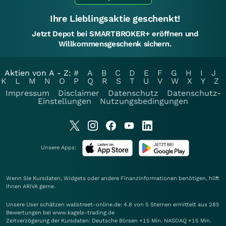
Ihre Lieblingsaktie geschenkt!
Jetzt Depot bei SMARTBROKER+ eröffnen und
Willkommensgeschenk sichern.
Aktien von A - Z:
#
A
B
C
D
E
F
G
H
I
J
K
L
M
N
O
P
Q
R
S
T
U
V
W
X
Y
Z
Impressum
Disclaimer
Datenschutz
Datenschutz-
Einstellungen
Nutzungsbedingungen
Unsere Apps:
Wenn Sie Kursdaten, Widgets oder andere Finanzinformationen benötigen, hilft
Ihnen
ARIVA
gerne.
Unsere User schätzen wallstreet-online.de: 4.8 von 5 Sternen ermittelt aus 285
Bewertungen bei www.kagels-trading.de
Zeitverzögerung der Kursdaten: Deutsche Börsen +15 Min. NASDAQ +15 Min.