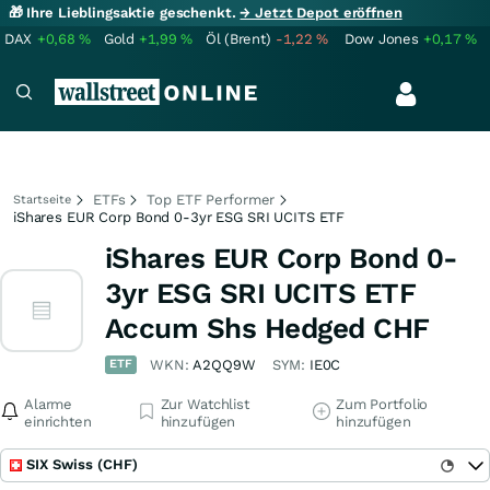
🎁 Ihre Lieblingsaktie geschenkt.
→ Jetzt Depot eröffnen
DAX
+0,68
%
Gold
+1,99
%
Öl (Brent)
-1,22
%
Dow Jones
+0,17
%
ETFs
Top ETF Performer
Startseite
iShares EUR Corp Bond 0-3yr ESG SRI UCITS ETF
iShares EUR Corp Bond 0-
3yr ESG SRI UCITS ETF
Accum Shs Hedged CHF
ETF
WKN:
A2QQ9W
SYM:
IE0C
Alarme
Zur Watchlist
Zum Portfolio
einrichten
hinzufügen
hinzufügen
SIX Swiss (CHF)