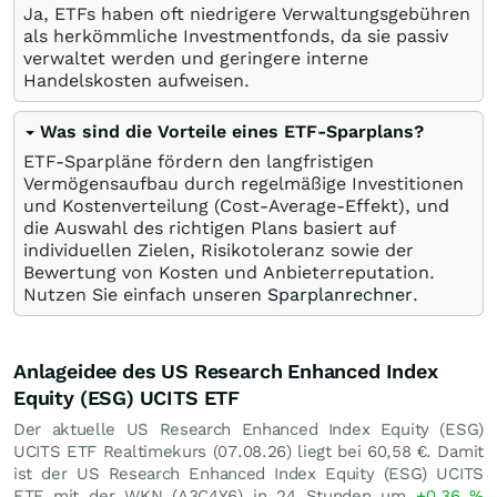
Ja, ETFs haben oft niedrigere Verwaltungsgebühren
als herkömmliche Investmentfonds, da sie passiv
verwaltet werden und geringere interne
Handelskosten aufweisen.
Was sind die Vorteile eines ETF-Sparplans?
ETF-Sparpläne fördern den langfristigen
Vermögensaufbau durch regelmäßige Investitionen
und Kostenverteilung (Cost-Average-Effekt), und
die Auswahl des richtigen Plans basiert auf
individuellen Zielen, Risikotoleranz sowie der
Bewertung von Kosten und Anbieterreputation.
Nutzen Sie einfach unseren
Sparplanrechner
.
Anlageidee des US Research Enhanced Index
Equity (ESG) UCITS ETF
Der aktuelle US Research Enhanced Index Equity (ESG)
UCITS ETF Realtimekurs (
07.08.26
) liegt bei 60,58
€
. Damit
ist der US Research Enhanced Index Equity (ESG) UCITS
ETF mit der WKN (A3C4Y6) in 24 Stunden um
+0,36
%