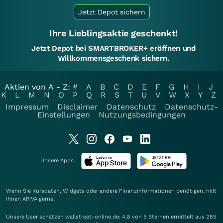
Jetzt Depot sichern
Ihre Lieblingsaktie geschenkt!
Jetzt Depot bei SMARTBROKER+ eröffnen und
Willkommensgeschenk sichern.
Aktien von A - Z:
#
A
B
C
D
E
F
G
H
I
J
K
L
M
N
O
P
Q
R
S
T
U
V
W
X
Y
Z
Impressum
Disclaimer
Datenschutz
Datenschutz-
Einstellungen
Nutzungsbedingungen
Unsere Apps:
Wenn Sie Kursdaten, Widgets oder andere Finanzinformationen benötigen, hilft
Ihnen
ARIVA
gerne.
Unsere User schätzen wallstreet-online.de: 4.8 von 5 Sternen ermittelt aus 285