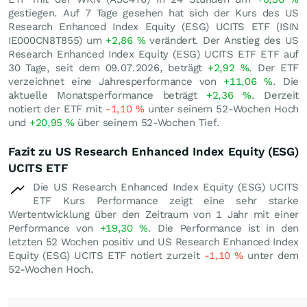
gestiegen. Auf 7 Tage gesehen hat sich der Kurs des US
Research Enhanced Index Equity (ESG) UCITS ETF (ISIN
IE000CN8T855) um
+2,86
%
verändert. Der Anstieg des US
Research Enhanced Index Equity (ESG) UCITS ETF ETF auf
30 Tage, seit dem 09.07.2026, beträgt
+2,92
%
. Der ETF
verzeichnet eine Jahresperformance von
+11,06
%
. Die
aktuelle Monatsperformance beträgt
+2,36
%
. Derzeit
notiert der ETF mit
-1,10
%
unter seinem 52-Wochen Hoch
und
+20,95
%
über seinem 52-Wochen Tief.
Fazit zu US Research Enhanced Index Equity (ESG)
UCITS ETF
Die US Research Enhanced Index Equity (ESG) UCITS
ETF Kurs Performance zeigt eine sehr starke
Wertentwicklung über den Zeitraum von 1 Jahr mit einer
Performance von
+19,30
%
. Die Performance ist in den
letzten 52 Wochen positiv und US Research Enhanced Index
Equity (ESG) UCITS ETF notiert zurzeit
-1,10
%
unter dem
52-Wochen Hoch.