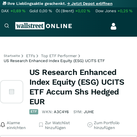
🎁 Ihre Lieblingsaktie geschenkt.
→ Jetzt Depot eröffnen
DAX
+0,69
%
Gold
0,00
%
Öl (Brent)
+0,02
%
Dow Jones
+0,25
%
ETFs
Top ETF Performer
Startseite
US Research Enhanced Index Equity (ESG) UCITS ETF
US Research Enhanced
Index Equity (ESG) UCITS
ETF Accum Shs Hedged
EUR
ETF
WKN:
A3C4Y6
SYM:
JUHE
Alarme
Zur Watchlist
Zum Portfolio
einrichten
hinzufügen
hinzufügen