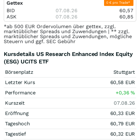
Gettex
0 € pro Trade*
BID
07.08.26
60,57
ASK
07.08.26
60,85
*ab 500 EUR Ordervolumen über gettex, zzgl.
marktüblicher Spreads und Zuwendungen | ** zzgl.
marktüblicher Spreads und Zuwendungen, mögliche
Steuern und ggf. SEC Gebühr
Kursdetails US Research Enhanced Index Equity
(ESG) UCITS ETF
Börsenplatz
Stuttgart
Letzter Kurs
60,58
EUR
Performance
+0,36
%
Kurszeit
07.08.26
Eröffnung
60,33
EUR
Tageshoch
60,79
EUR
Tagestief
60,32
EUR