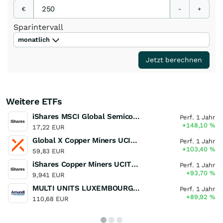
€
-
+
Sparintervall
monatlich
Jetzt berechnen
Weitere ETFs
iShares MSCI Global Semiconductors UCITS ETF USD (Acc)
Perf. 1 Jahr
+148,10
%
17,22 EUR
Global X Copper Miners UCITS ETF USD Acc
Perf. 1 Jahr
+103,40
%
59,83 EUR
iShares Copper Miners UCITS ETF
Perf. 1 Jahr
+93,70
%
9,941 EUR
MULTI UNITS LUXEMBOURG - Lyxor MSCI Semiconductors ESG Filtered
Perf. 1 Jahr
+89,92
%
110,68 EUR