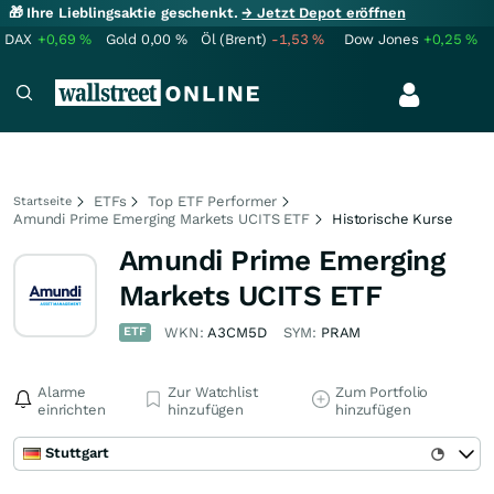
🎁 Ihre Lieblingsaktie geschenkt.
→ Jetzt Depot eröffnen
DAX
+0,69
%
Gold
0,00
%
Öl (Brent)
-1,53
%
Dow Jones
+0,25
%
ETFs
Top ETF Performer
Startseite
Amundi Prime Emerging Markets UCITS ETF
Historische Kurse
Amundi Prime Emerging
Markets UCITS ETF
ETF
WKN:
A3CM5D
SYM:
PRAM
Alarme
Zur Watchlist
Zum Portfolio
einrichten
hinzufügen
hinzufügen
Stuttgart