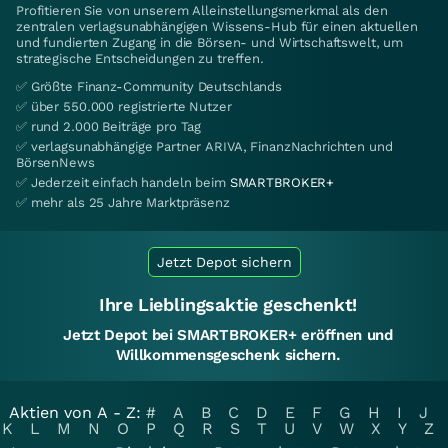
Profitieren Sie von unserem Alleinstellungsmerkmal als den
zentralen verlagsunabhängigen Wissens-Hub für einen aktuellen
und fundierten Zugang in die Börsen- und Wirtschaftswelt, um
strategische Entscheidungen zu treffen.
✅ Größte Finanz-Community Deutschlands
✅ über 550.000 registrierte Nutzer
✅ rund 2.000 Beiträge pro Tag
✅ verlagsunabhängige Partner ARIVA, FinanzNachrichten und
BörsenNews
✅ Jederzeit einfach handeln beim
SMARTBROKER+
✅ mehr als 25 Jahre Marktpräsenz
Jetzt Depot sichern
Ihre Lieblingsaktie geschenkt!
Jetzt Depot bei SMARTBROKER+ eröffnen und
Willkommensgeschenk sichern.
Aktien von A - Z:
#
A
B
C
D
E
F
G
H
I
J
K
L
M
N
O
P
Q
R
S
T
U
V
W
X
Y
Z