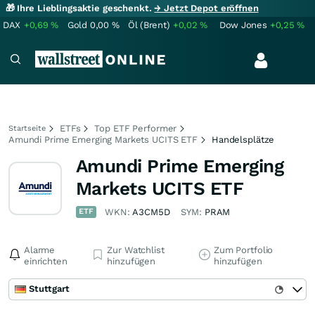
🎁 Ihre Lieblingsaktie geschenkt.
→ Jetzt Depot eröffnen
DAX
+0,69
%
Gold
0,00
%
Öl (Brent)
+0,02
%
Dow Jones
+0,25
%
ETFs
Top ETF Performer
Startseite
Amundi Prime Emerging Markets UCITS ETF
Handelsplätze
Amundi Prime Emerging
Markets UCITS ETF
ETF
WKN:
A3CM5D
SYM:
PRAM
Alarme
Zur Watchlist
Zum Portfolio
einrichten
hinzufügen
hinzufügen
Stuttgart