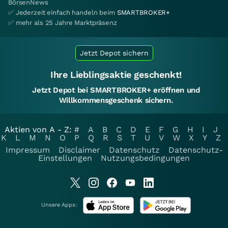
BörsenNews
✅ Jederzeit einfach handeln beim
SMARTBROKER+
✅ mehr als 25 Jahre Marktpräsenz
Jetzt Depot sichern
Ihre Lieblingsaktie geschenkt!
Jetzt Depot bei SMARTBROKER+ eröffnen und
Willkommensgeschenk sichern.
Aktien von A - Z:
#
A
B
C
D
E
F
G
H
I
J
K
L
M
N
O
P
Q
R
S
T
U
V
W
X
Y
Z
Impressum
Disclaimer
Datenschutz
Datenschutz-
Einstellungen
Nutzungsbedingungen
Unsere Apps: