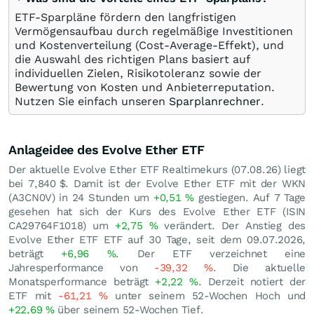
ETF-Sparpläne fördern den langfristigen
Vermögensaufbau durch regelmäßige Investitionen
und Kostenverteilung (Cost-Average-Effekt), und
die Auswahl des richtigen Plans basiert auf
individuellen Zielen, Risikotoleranz sowie der
Bewertung von Kosten und Anbieterreputation.
Nutzen Sie einfach unseren
Sparplanrechner
.
Anlageidee des Evolve Ether ETF
Der aktuelle Evolve Ether ETF Realtimekurs (
07.08.26
) liegt
bei 7,840
$
. Damit ist der Evolve Ether ETF mit der WKN
(A3CN0V) in 24 Stunden um
+0,51
%
gestiegen. Auf 7 Tage
gesehen hat sich der Kurs des Evolve Ether ETF (ISIN
CA29764F1018) um
+2,75
%
verändert. Der Anstieg des
Evolve Ether ETF ETF auf 30 Tage, seit dem 09.07.2026,
beträgt
+6,96
%
. Der ETF verzeichnet eine
Jahresperformance von
-39,32
%
. Die aktuelle
Monatsperformance beträgt
+2,22
%
. Derzeit notiert der
ETF mit
-61,21
%
unter seinem 52-Wochen Hoch und
+22,69
%
über seinem 52-Wochen Tief.