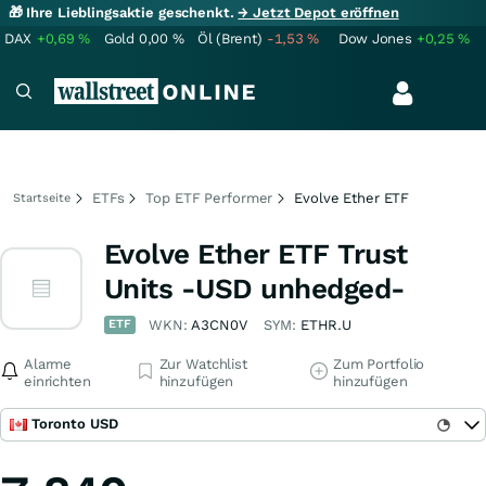
🎁 Ihre Lieblingsaktie geschenkt.
→ Jetzt Depot eröffnen
DAX
+0,69
%
Gold
0,00
%
Öl (Brent)
-1,53
%
Dow Jones
+0,25
%
ETFs
Top ETF Performer
Evolve Ether ETF
Startseite
Evolve Ether ETF Trust
Units -USD unhedged-
ETF
WKN:
A3CN0V
SYM:
ETHR.U
Alarme
Zur Watchlist
Zum Portfolio
einrichten
hinzufügen
hinzufügen
Toronto USD