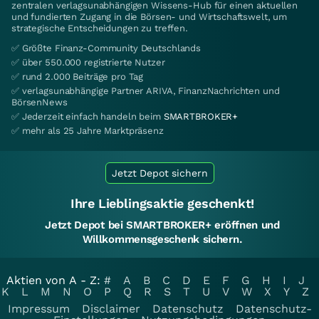
zentralen verlagsunabhängigen Wissens-Hub für einen aktuellen
und fundierten Zugang in die Börsen- und Wirtschaftswelt, um
strategische Entscheidungen zu treffen.
✅ Größte Finanz-Community Deutschlands
✅ über 550.000 registrierte Nutzer
✅ rund 2.000 Beiträge pro Tag
✅ verlagsunabhängige Partner ARIVA, FinanzNachrichten und
BörsenNews
✅ Jederzeit einfach handeln beim
SMARTBROKER+
✅ mehr als 25 Jahre Marktpräsenz
Jetzt Depot sichern
Ihre Lieblingsaktie geschenkt!
Jetzt Depot bei SMARTBROKER+ eröffnen und
Willkommensgeschenk sichern.
Aktien von A - Z:
#
A
B
C
D
E
F
G
H
I
J
K
L
M
N
O
P
Q
R
S
T
U
V
W
X
Y
Z
Impressum
Disclaimer
Datenschutz
Datenschutz-