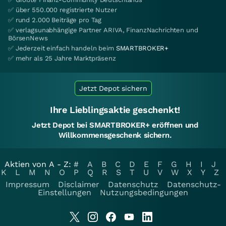
✅ über 550.000 registrierte Nutzer
✅ rund 2.000 Beiträge pro Tag
✅ verlagsunabhängige Partner ARIVA, FinanzNachrichten und
BörsenNews
✅ Jederzeit einfach handeln beim
SMARTBROKER+
✅ mehr als 25 Jahre Marktpräsenz
Jetzt Depot sichern
Ihre Lieblingsaktie geschenkt!
Jetzt Depot bei SMARTBROKER+ eröffnen und
Willkommensgeschenk sichern.
Aktien von A - Z:
#
A
B
C
D
E
F
G
H
I
J
K
L
M
N
O
P
Q
R
S
T
U
V
W
X
Y
Z
Impressum
Disclaimer
Datenschutz
Datenschutz-
Einstellungen
Nutzungsbedingungen