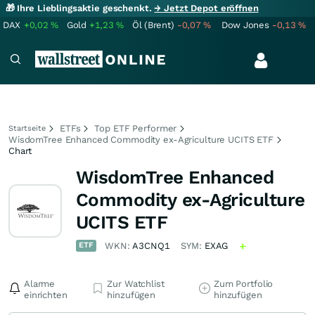
🎁 Ihre Lieblingsaktie geschenkt.
→ Jetzt Depot eröffnen
DAX
+0,02
%
Gold
+1,23
%
Öl (Brent)
-0,07
%
Dow Jones
-0,13
%
ETFs
Top ETF Performer
Startseite
WisdomTree Enhanced Commodity ex-Agriculture UCITS ETF
Chart
WisdomTree Enhanced
Commodity ex-Agriculture
UCITS ETF
ETF
WKN:
A3CNQ1
SYM:
EXAG
Alarme
Zur Watchlist
Zum Portfolio
einrichten
hinzufügen
hinzufügen