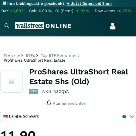
🎁 Ihre Lieblingsaktie geschenkt.
→ Jetzt Depot eröffnen
DAX
+0,69
%
Gold
0,00
%
Öl (Brent)
+0,02
%
Dow Jones
+0,25
%
ETFs
Top ETF Performer
Startseite
ProShares UltraShort Real Estate
ProShares UltraShort Real
Estate Shs (Old)
ETF
WKN:
A3CQYA
Alarme einrichten
Lang & Schwarz
11,90