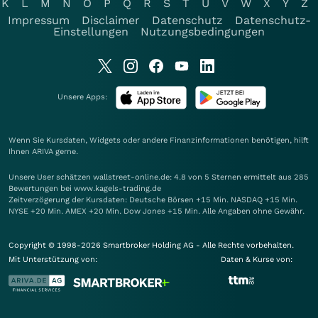
K
L
M
N
O
P
Q
R
S
T
U
V
W
X
Y
Z
Impressum
Disclaimer
Datenschutz
Datenschutz-
Einstellungen
Nutzungsbedingungen
Unsere Apps:
Wenn Sie Kursdaten, Widgets oder andere Finanzinformationen benötigen, hilft
Ihnen
ARIVA
gerne.
Unsere User schätzen wallstreet-online.de: 4.8 von 5 Sternen ermittelt aus 285
Bewertungen bei www.kagels-trading.de
Zeitverzögerung der Kursdaten: Deutsche Börsen +15 Min. NASDAQ +15 Min.
NYSE +20 Min. AMEX +20 Min. Dow Jones +15 Min. Alle Angaben ohne Gewähr.
Copyright © 1998-2026 Smartbroker Holding AG - Alle Rechte vorbehalten.
Mit Unterstützung von:
Daten & Kurse von: