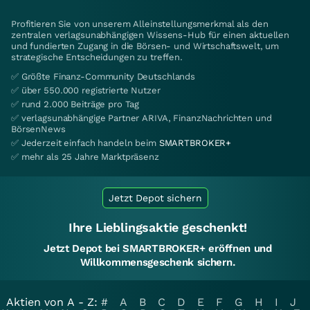
Profitieren Sie von unserem Alleinstellungsmerkmal als den
zentralen verlagsunabhängigen Wissens-Hub für einen aktuellen
und fundierten Zugang in die Börsen- und Wirtschaftswelt, um
strategische Entscheidungen zu treffen.
✅ Größte Finanz-Community Deutschlands
✅ über 550.000 registrierte Nutzer
✅ rund 2.000 Beiträge pro Tag
✅ verlagsunabhängige Partner ARIVA, FinanzNachrichten und
BörsenNews
✅ Jederzeit einfach handeln beim
SMARTBROKER+
✅ mehr als 25 Jahre Marktpräsenz
Jetzt Depot sichern
Ihre Lieblingsaktie geschenkt!
Jetzt Depot bei SMARTBROKER+ eröffnen und
Willkommensgeschenk sichern.
Aktien von A - Z:
#
A
B
C
D
E
F
G
H
I
J