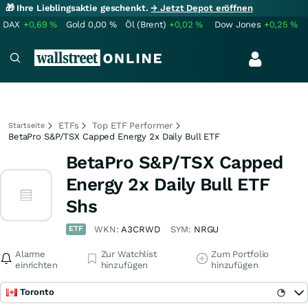
🎁 Ihre Lieblingsaktie geschenkt.
→ Jetzt Depot eröffnen
DAX
+0,69
%
Gold
0,00
%
Öl (Brent)
+0,02
%
Dow Jones
+0,25
%
ETFs
Top ETF Performer
Startseite
BetaPro S&P/TSX Capped Energy 2x Daily Bull ETF
BetaPro S&P/TSX Capped
Energy 2x Daily Bull ETF
Shs
ETF
WKN:
A3CRWD
SYM:
NRGU
Alarme
Zur Watchlist
Zum Portfolio
einrichten
hinzufügen
hinzufügen
Toronto