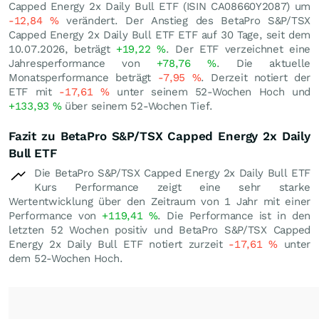
Capped Energy 2x Daily Bull ETF (ISIN CA08660Y2087) um
-12,84
%
verändert. Der Anstieg des BetaPro S&P/TSX
Capped Energy 2x Daily Bull ETF ETF auf 30 Tage, seit dem
10.07.2026, beträgt
+19,22
%
. Der ETF verzeichnet eine
Jahresperformance von
+78,76
%
. Die aktuelle
Monatsperformance beträgt
-7,95
%
. Derzeit notiert der
ETF mit
-17,61
%
unter seinem 52-Wochen Hoch und
+133,93
%
über seinem 52-Wochen Tief.
Fazit zu BetaPro S&P/TSX Capped Energy 2x Daily
Bull ETF
Die BetaPro S&P/TSX Capped Energy 2x Daily Bull ETF
Kurs Performance zeigt eine sehr starke
Wertentwicklung über den Zeitraum von 1 Jahr mit einer
Performance von
+119,41
%
. Die Performance ist in den
letzten 52 Wochen positiv und BetaPro S&P/TSX Capped
Energy 2x Daily Bull ETF notiert zurzeit
-17,61
%
unter
dem 52-Wochen Hoch.