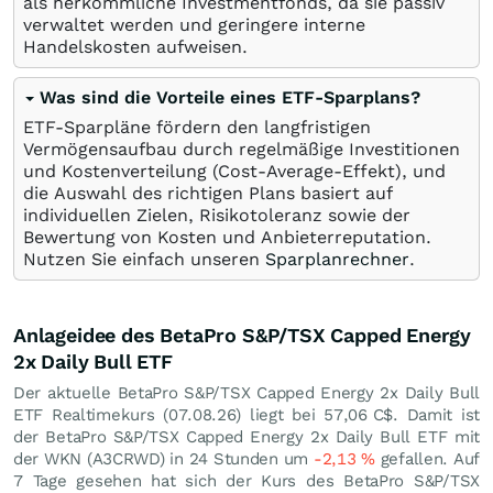
als herkömmliche Investmentfonds, da sie passiv
verwaltet werden und geringere interne
Handelskosten aufweisen.
Was sind die Vorteile eines ETF-Sparplans?
ETF-Sparpläne fördern den langfristigen
Vermögensaufbau durch regelmäßige Investitionen
und Kostenverteilung (Cost-Average-Effekt), und
die Auswahl des richtigen Plans basiert auf
individuellen Zielen, Risikotoleranz sowie der
Bewertung von Kosten und Anbieterreputation.
Nutzen Sie einfach unseren
Sparplanrechner
.
Anlageidee des BetaPro S&P/TSX Capped Energy
2x Daily Bull ETF
Der aktuelle BetaPro S&P/TSX Capped Energy 2x Daily Bull
ETF Realtimekurs (
07.08.26
) liegt bei 57,06
C$
. Damit ist
der BetaPro S&P/TSX Capped Energy 2x Daily Bull ETF mit
der WKN (A3CRWD) in 24 Stunden um
-2,13
%
gefallen. Auf
7 Tage gesehen hat sich der Kurs des BetaPro S&P/TSX