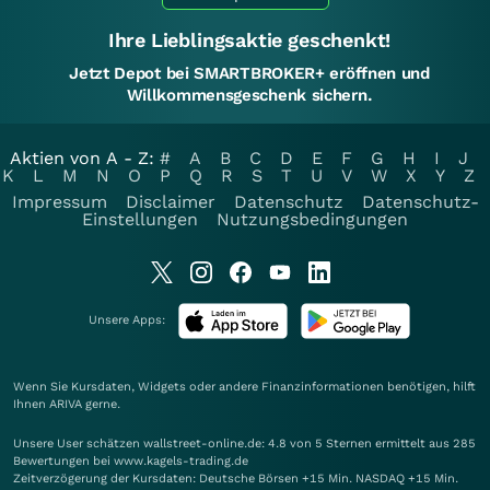
Ihre Lieblingsaktie geschenkt!
Jetzt Depot bei SMARTBROKER+ eröffnen und
Willkommensgeschenk sichern.
Aktien von A - Z:
#
A
B
C
D
E
F
G
H
I
J
K
L
M
N
O
P
Q
R
S
T
U
V
W
X
Y
Z
Impressum
Disclaimer
Datenschutz
Datenschutz-
Einstellungen
Nutzungsbedingungen
Unsere Apps:
Wenn Sie Kursdaten, Widgets oder andere Finanzinformationen benötigen, hilft
Ihnen
ARIVA
gerne.
Unsere User schätzen wallstreet-online.de: 4.8 von 5 Sternen ermittelt aus 285
Bewertungen bei www.kagels-trading.de
Zeitverzögerung der Kursdaten: Deutsche Börsen +15 Min. NASDAQ +15 Min.